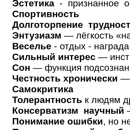
Эстетика
- признанное о
Спортивность
Долготорпение труднос
Энтузиазм
— лёгкость «на
Веселье
- отдых - наград
Сильный интерес
— инст
Сон
— функция подсознани
Честность хронически
— 
Самокритика
Толерантность
к людям д
Консерватизм научный
–
Понимание ошибки
, но 