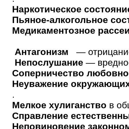
Наркотическое состояни
Пьяное-алкогольное со
Медикаментозное рассе
Антагонизм
— отрицание 
Непослушание
— вреднос
Соперничество любовно
Неуважение окружающи
.
Мелкое хулиганство
в об
Справление естественн
Неповиновение законном