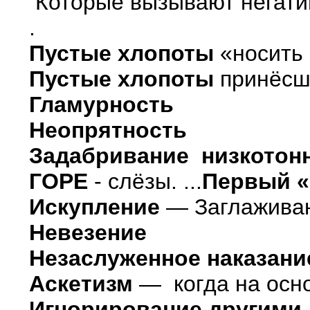
Которые вызывают негатив
.
Пустые хлопоты
«носить 
Пустые хлопоты
принёсши
Гламурность
Неопрятность
Задабривание низкотон
ГОРЕ
- слёзы. ...
Первый «
Искупление
— Заглаживан
Невезение
Незаслуженное наказани
Аскетизм
— когда на осно
Игнорирование другими