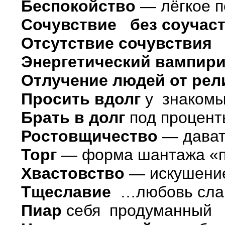
Беспокойство
— лёгкое 
Сочувствие без соучас
Отсутствие сочувствия
Энергетический вампир
Отлучение людей от ре
Просить вдолг
у знаком
Брать в долг
под процент
Ростовщичество
— дават
Торг
— форма шантажа «п
Хвастовство
— искушение
Тщеславие
…любовь славы
Пиар
себя продуманный