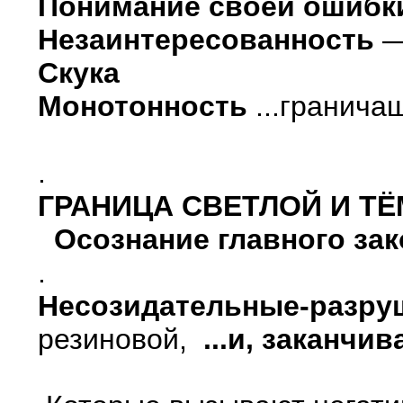
Понимание своей ошибк
Незаинтересованность
—
Скука
Монотонность
...гранича
.
ГРАНИЦА СВЕТЛОЙ И Т
Осознание главного зако
.
Несозидательные-разру
резиновой,
...и, заканчи