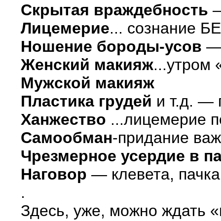
Скрытая враждебность
—
Лицемерие
... сознание Б
Ношение бороды-усов
— 
Женский макияж
...утром
Мужской макияж
Пластика грудей
и т.д. —
Ханжество
...лицемерие п
Самообман
-придание важ
Чрезмерное усердие в п
Наговор
— клевета, пачка
.
Здесь, уже, можно ждать 