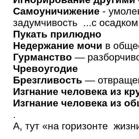
Самоуничижение
- умоле
задумчивость ...с осадко
Пукать прилюдно
Недержание мочи
в обще
Гурманство
— разборчиво
Чревоугодие
Брезгливость
— отвраще
Изгнание человека из кр
Изгнание человека из о
.
А, тут «на горизонте жиз
.