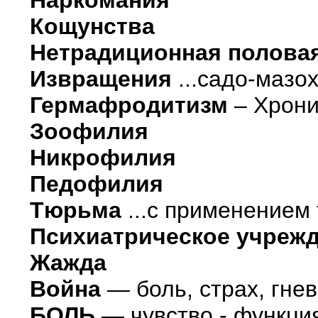
Кощунства
Нетрадиционная полова
Извращения
...садо-мазох
Гермафродитизм
– Хронич
Зоофилия
Никрофилия
Педофилия
Тюрьма
...с применением 
Психиатрическое учреж
Жажда
Война
— боль, страх, гне
БОЛЬ
— чувство - функци