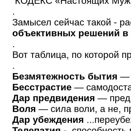
КОДЕКС «Настоящих Муж
.
Замысел сейчас такой - р
объективных решений в
.
Вот таблица, по которой 
.
Безмятежность бытия
— 
Бесстрастие
— самодостат
Дар предвидения
— предч
Воля
— сила воли, а не, п
Дар убеждения
...переуб
Телепатия
- способность 