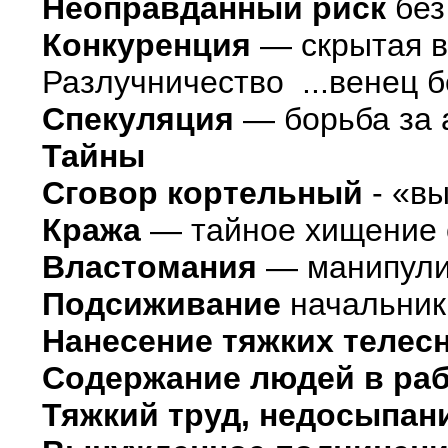
Неоправданный риск
без
Конкуренция
— скрытая в
Разлучничество ...венец 
Спекуляция
— борьба за 
Тайны
Сговор кортельный
- «вы
Кража
— тайное хищение с
Властомания
— манипули
Подсиживание
начальник
Нанесение тяжких телес
Содержание людей в ра
Тяжкий труд, недосыпан