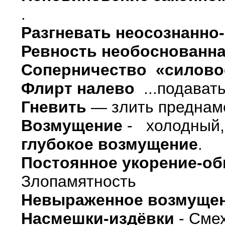
.
Разгневать неосознанно
Ревность необоснованн
Соперничество «силово
Флирт налево
...подавать
Гневить
— злить преднаме
Возмущение
- холодный, 
глубокое возмущение
.
Постоянное укорение-о
Злопамятность
Невыраженное возмуще
Насмешки-издёвки
- Сме