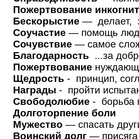
Пожертвование инкогни
Бескорыстие
— делает, 
Соучастие
— помощь лю
Сочувствие
— самое слож
Благодарность
...за доб
Пожертвование
нуждающи
Щедрость
- принцип, согл
Награды
- пройти испыта
Свободолюбие
- борьба 
Долготорпение боли
Мужество
— спасать друг
Воинский долг
— присяга