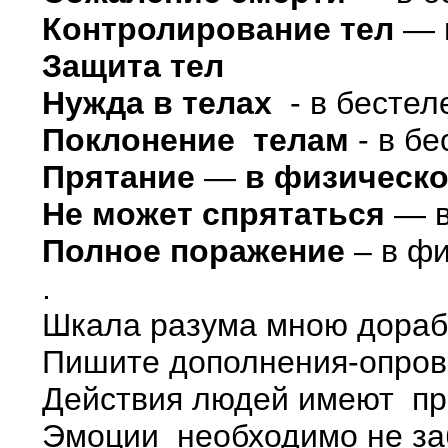
Контролирование тел
— в
Защита тел
Нужда в телах
- в бестел
Поклонение телам
- в б
Прятание
—
в физическо
Не может спрятаться
— в
Полное поражение
– в фи
.
Шкала разума мною дораба
Пишите дополнения-опрове
Действия людей имеют пр
Эмоции необходимо не за