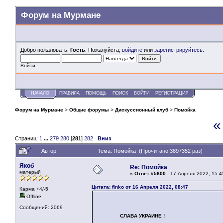
Форум на Мурмане
Добро пожаловать,
Гость
. Пожалуйста,
войдите
или
зарегистрируйтесь
.
Войти
НАЧАЛО
ПРАВИЛА
ПОМОЩЬ
ПОИСК
ВОЙТИ
РЕГИСТРАЦИЯ
Форум на Мурмане
>
Общие форумы
>
Дискуссионный клуб
>
Помойка
«
Страниц:
1
...
279
280
[
281
]
282
Вниз
Автор
Тема: Помойка (Прочитано 3897352 раз)
Якоб
Re: Помойка
матерый
«
Ответ #5600 :
17 Апреля 2022, 15:4
Цитата: finko от 16 Апреля 2022, 08:47
Карма +4/-5
Offline
Сообщений: 2069
СЛАВА УКРАИНЕ !