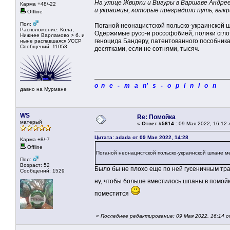
На улице Жвирки и Вигуры в Варшаве Андрее
Карма +48/-22
и украинцы, которые преградили путь, выкр
Offline
Пол:
Поганой неонацистской польско-украинской шп
Расположение: Кола,
Одержимые русо-и россофобией, поляки сглотн
Нижнее Варламово > б. и
геноцида Бандеру, патентованного пособник
ныне распавшаяся УССР
Сообщений: 11053
десятками, если не сотнями, тысяч.
o n e - m a n' s - o p i n i o n
давно на Мурмане
WS
Re: Помойка
матерый
«
Ответ #5614 :
09 Мая 2022, 16:12 
Цитата: adada от 09 Мая 2022, 14:28
Карма +8/-7
Offline
Поганой неонацистской польско-украинской шпане мес
Пол:
Возраст: 52
Было бы не плохо еще по ней гусеничным тра
Сообщений: 1529
ну, чтобы больше вместилось шпаны в помой
поместится
«
Последнее редактирование: 09 Мая 2022, 16:14 