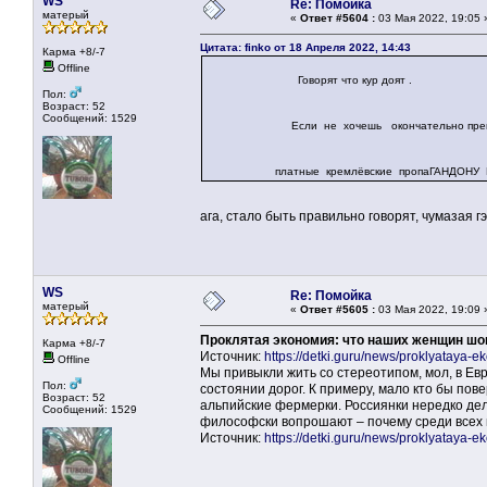
WS
Re: Помойка
матерый
«
Ответ #5604 :
03 Мая 2022, 19:05 
Цитата: finko от 18 Апреля 2022, 14:43
Карма +8/-7
Offline
Говорят что кур доят .
Пол:
Возраст: 52
Сообщений: 1529
Если не хочешь окончательно превратить
платные кремлёвские пропаГАНДОНУ 
ага, стало быть правильно говорят, чумазая 
WS
Re: Помойка
матерый
«
Ответ #5605 :
03 Мая 2022, 19:09 
Проклятая экономия: что наших женщин шо
Карма +8/-7
Источник:
https://detki.guru/news/proklyataya-e
Offline
Мы привыкли жить со стереотипом, мол, в Европ
Пол:
состоянии дорог. К примеру, мало кто бы пов
Возраст: 52
альпийские фермерки. Россиянки нередко дел
Сообщений: 1529
философски вопрошают – почему среди всех 
Источник:
https://detki.guru/news/proklyataya-e