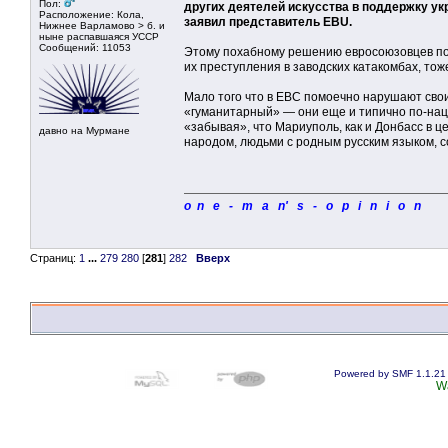
Пол:
других деятелей искусства в поддержку укр
Расположение: Кола,
заявил представитель EBU.
Нижнее Варламово > б. и
ныне распавшаяся УССР
Сообщений: 11053
Этому похабному решению евросоюзовцев по
их преступления в заводских катакомбах, тож
Мало того что в ЕВС помоечно нарушают сво
«гуманитарный» — они еще и типично по-нац
«забывая», что Мариуполь, как и Донбасс в 
давно на Мурмане
народом, людьми с родным русским языком, со
o n e - m a n' s - o p i n i o n
Страниц:
1
...
279
280
[
281
]
282
Вверх
Powered by SMF 1.1.21
W