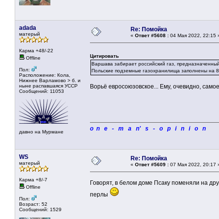
adada
Re: Помойка
матерый
«
Ответ #5608 :
04 Мая 2022, 22:15 
Карма +48/-22
Цитировать
Offline
Варшава забирает российский газ, предназначенный
Пол:
Польские подземные газохранилища заполнены на 80
Расположение: Кола,
Нижнее Варламово > б. и
ныне распавшаяся УССР
Ворьё евросоюзовское... Ему, очевидно, само
Сообщений: 11053
o n e - m a n' s - o p i n i o n
давно на Мурмане
WS
Re: Помойка
матерый
«
Ответ #5609 :
07 Мая 2022, 20:17 
Карма +8/-7
Говорят, в белом доме Псаку поменяли на др
Offline
перлы
Пол:
Возраст: 52
Сообщений: 1529