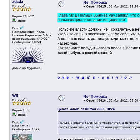
adada
Re: Помойка
матерый
«
Ответ #5615 :
09 Мая 2022, 18:24 
Глава МИД Польши Збигнев Рау заявил, что о
Карма +48/-22
вызывающим сожаление инцидентом".
Offline
Пол:
Польские власти должны не «сожалеть», а не
Расположение: Кола,
чтобы те сильно посожалели сами себе, что 
Нижнее Варламово > б. и
А польская власть должна устыдиться того, 
ныне распавшаяся УССР
Сообщений: 11053
насекомые.
Как вариант: побудить своего посла в Москве
какой-нибудь вонючей краской.
давно на Мурмане
o n e - m a n' s - o p i n i o n
WS
Re: Помойка
матерый
«
Ответ #5616 :
09 Мая 2022, 22:50 
Цитата: adada от 09 Мая 2022, 18:24
Карма +8/-7
Offline
Пол:
Польские власти должны не «сожалеть», а немедленн
Возраст: 52
посожалели сами себе, что такими ущербными родил
Сообщений: 1529
Ну, да, конечно должны, но если они и есть т