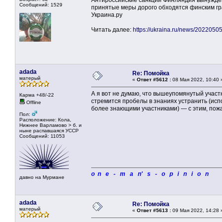
Антироссийские санкции Финляндия вынужден
Сообщений: 1529
принятые меры дорого обходятся финским гр
Украина.ру
Читать далее:
https://ukraina.ru/news/202205
adada
Re: Помойка
матерый
«
Ответ #5612 :
08 Мая 2022, 10:40 
А я вот не думаю, что вышеупомянутый участн
Карма +48/-22
стремится пробелы в знаниях устранить (ис
Offline
более знающими участниками) — с этим, пожа
Пол:
Расположение: Кола,
Нижнее Варламово > б. и
ныне распавшаяся УССР
Сообщений: 11053
o n e - m a n' s - o p i n i o n
давно на Мурмане
adada
Re: Помойка
матерый
«
Ответ #5613 :
09 Мая 2022, 14:28 