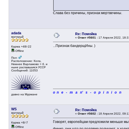
Слава без причины, признак мертвечины.
adada
Re: Помойка
матерый
«
Ответ #5601 :
17 Апреля 2022, 18:3
...Признак бандерщИны. )
Карма +48/-22
Offline
Пол:
Расположение: Кола,
Нижнее Варламово > б. и
ныне распавшаяся УССР
Сообщений: 11053
o n e - m a n' s - o p i n i o n
давно на Мурмане
WS
Re: Помойка
матерый
«
Ответ #5602 :
18 Апреля 2022, 09:1
Говорят, европейцам предложили меньше мыт
Карма +8/-7
Offline
финко, они што по полляма получают, а ходи