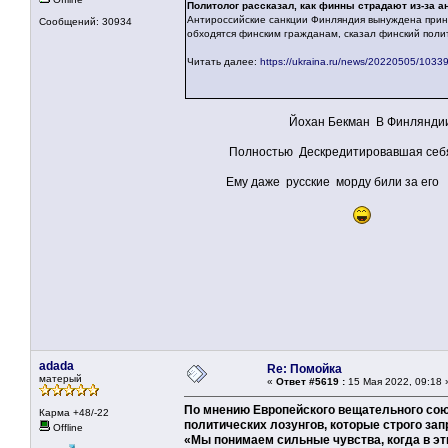
Политолог рассказал, как финны страдают из-за а
Антироссийские санкции Финляндия вынуждена прин
Сообщений: 30934
обходятся финским гражданам, сказал финский поли
Читать далее:
https://ukraina.ru/news/20220505/1033
Йохан Бекман В Финляндии синон
Полностью Дескредитировавшая себя 
Ему даже русские морду били за его ЛО
adada
Re: Помойка
матерый
«
Ответ #5619 :
15 Мая 2022, 09:18 
По мнению Европейского вещательного союз
Карма +48/-22
политических лозунгов, которые строго зап
Offline
«Мы понимаем сильные чувства, когда в эти