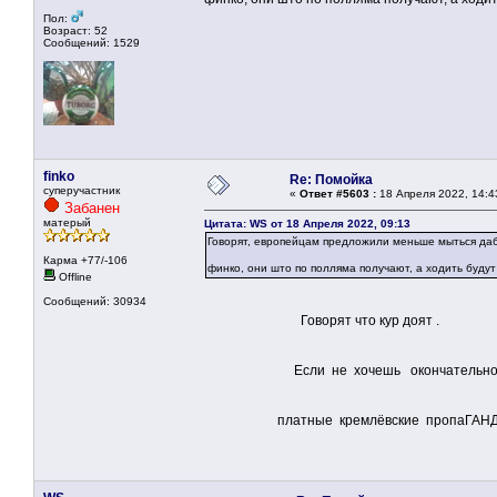
Пол:
Возраст: 52
Сообщений: 1529
finko
Re: Помойка
суперучастник
«
Ответ #5603 :
18 Апреля 2022, 14:4
Забанен
матерый
Цитата: WS от 18 Апреля 2022, 09:13
Говорят, европейцам предложили меньше мыться даб
Карма +77/-106
финко, они што по полляма получают, а ходить буд
Offline
Сообщений: 30934
Говорят что кур доят .
Если не хочешь окончательно превра
платные кремлёвские пропаГАНД