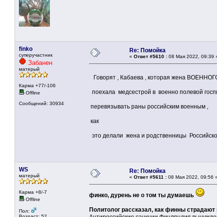
finko
Re: Помойка
суперучастник
«
Ответ #5610 :
08 Мая 2022, 09:39 
Забанен
матерый
Говорят , Кабаева , которая жена ВОЕННО
Карма +77/-106
поехала медсестрой в военно полевой госп
Offline
Сообщений: 30934
перевязывать раны российским военным ,
как
это делали жена и родственницы Российског
WS
Re: Помойка
матерый
«
Ответ #5611 :
08 Мая 2022, 09:56 
Карма +8/-7
финко, дурень не о том ты думаешь
Offline
Политолог рассказал, как финны страдают 
Пол:
Возраст: 52