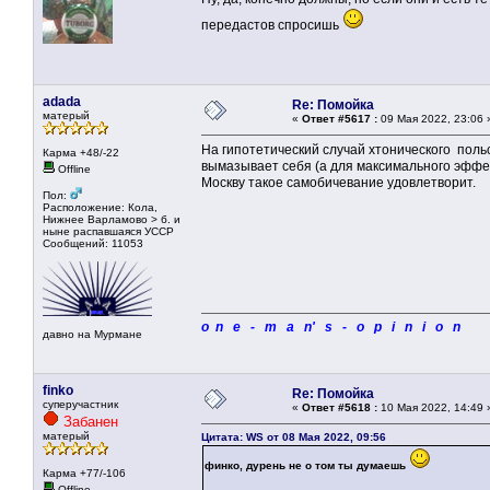
передастов спросишь
adada
Re: Помойка
матерый
«
Ответ #5617 :
09 Мая 2022, 23:06 
На гипотетический случай хтонического польс
Карма +48/-22
вымазывает себя (а для максимального эффе
Offline
Москву такое самобичевание удовлетворит.
Пол:
Расположение: Кола,
Нижнее Варламово > б. и
ныне распавшаяся УССР
Сообщений: 11053
o n e - m a n' s - o p i n i o n
давно на Мурмане
finko
Re: Помойка
суперучастник
«
Ответ #5618 :
10 Мая 2022, 14:49 
Забанен
матерый
Цитата: WS от 08 Мая 2022, 09:56
финко, дурень не о том ты думаешь
Карма +77/-106
Offline