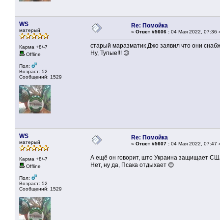
WS
Re: Помойка
матерый
«
Ответ #5606 :
04 Мая 2022, 07:36 
старый маразматик Джо заявил что они снаб
Карма +8/-7
Ну, Тупые!!! 😊
Offline
Пол:
Возраст: 52
Сообщений: 1529
WS
Re: Помойка
матерый
«
Ответ #5607 :
04 Мая 2022, 07:47 
А ещё он говорит, што Украина защищает СШ
Карма +8/-7
Нет, ну да, Псака отдыхает 😊
Offline
Пол:
Возраст: 52
Сообщений: 1529