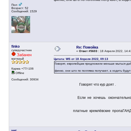
Пол:
Возраст: 52
Сообщений: 1529
finko
Re: Помойка
суперучастник
«
Ответ #5603 :
18 Апреля 2022, 14:4
Забанен
матерый
Цитата: WS от 18 Апреля 2022, 09:13
Говорят, европейцам предложили меньше мыться даб
Карма +77/-106
финко, они што по полляма получают, а ходить буд
Offline
Сообщений: 30934
Говорят что кур доят .
Если не хочешь окончательно превра
платные кремлёвские пропаГАНД