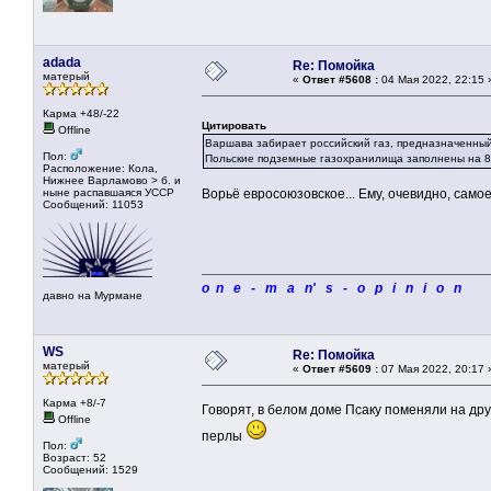
adada
Re: Помойка
матерый
«
Ответ #5608 :
04 Мая 2022, 22:15 
Карма +48/-22
Цитировать
Offline
Варшава забирает российский газ, предназначенный
Пол:
Польские подземные газохранилища заполнены на 80
Расположение: Кола,
Нижнее Варламово > б. и
ныне распавшаяся УССР
Ворьё евросоюзовское... Ему, очевидно, само
Сообщений: 11053
o n e - m a n' s - o p i n i o n
давно на Мурмане
WS
Re: Помойка
матерый
«
Ответ #5609 :
07 Мая 2022, 20:17 
Карма +8/-7
Говорят, в белом доме Псаку поменяли на др
Offline
перлы
Пол:
Возраст: 52
Сообщений: 1529