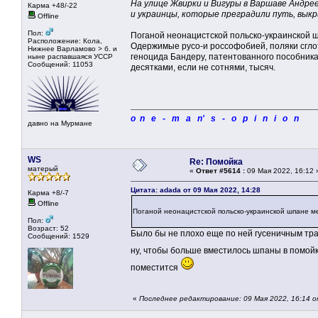
На улице Жвирки и Вигуры в Варшаве Андрее
Карма +48/-22
и украинцы, которые преградили путь, выкр
Offline
Пол:
Поганой неонацистской польско-украинской шп
Расположение: Кола,
Одержимые русо-и россофобией, поляки сглотн
Нижнее Варламово > б. и
геноцида Бандеру, патентованного пособник
ныне распавшаяся УССР
Сообщений: 11053
десятками, если не сотнями, тысяч.
o n e - m a n' s - o p i n i o n
давно на Мурмане
WS
Re: Помойка
матерый
«
Ответ #5614 :
09 Мая 2022, 16:12 
Цитата: adada от 09 Мая 2022, 14:28
Карма +8/-7
Offline
Поганой неонацистской польско-украинской шпане мес
Пол:
Возраст: 52
Было бы не плохо еще по ней гусеничным тра
Сообщений: 1529
ну, чтобы больше вместилось шпаны в помой
поместится
«
Последнее редактирование: 09 Мая 2022, 16:14 