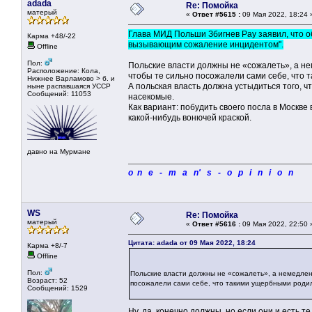
adada
Re: Помойка
матерый
«
Ответ #5615 :
09 Мая 2022, 18:24 
Глава МИД Польши Збигнев Рау заявил, что о
Карма +48/-22
вызывающим сожаление инцидентом".
Offline
Пол:
Польские власти должны не «сожалеть», а не
Расположение: Кола,
чтобы те сильно посожалели сами себе, что 
Нижнее Варламово > б. и
А польская власть должна устыдиться того, 
ныне распавшаяся УССР
Сообщений: 11053
насекомые.
Как вариант: побудить своего посла в Москве
какой-нибудь вонючей краской.
давно на Мурмане
o n e - m a n' s - o p i n i o n
WS
Re: Помойка
матерый
«
Ответ #5616 :
09 Мая 2022, 22:50 
Цитата: adada от 09 Мая 2022, 18:24
Карма +8/-7
Offline
Пол:
Польские власти должны не «сожалеть», а немедленн
Возраст: 52
посожалели сами себе, что такими ущербными родил
Сообщений: 1529
Ну, да, конечно должны, но если они и есть т