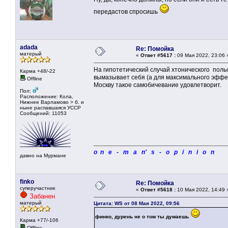
передастов спросишь
adada
Re: Помойка
матерый
«
Ответ #5617 :
09 Мая 2022, 23:06 
На гипотетический случай хтонического польс
Карма +48/-22
вымазывает себя (а для максимального эффе
Offline
Москву такое самобичевание удовлетворит.
Пол:
Расположение: Кола,
Нижнее Варламово > б. и
ныне распавшаяся УССР
Сообщений: 11053
o n e - m a n' s - o p i n i o n
давно на Мурмане
finko
Re: Помойка
суперучастник
«
Ответ #5618 :
10 Мая 2022, 14:49 
Забанен
матерый
Цитата: WS от 08 Мая 2022, 09:56
финко, дурень не о том ты думаешь
Карма +77/-106
Offline