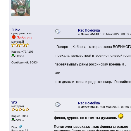
finko
Re: Помойка
суперучастник
«
Ответ #5610 :
08 Мая 2022, 09:39 
Забанен
матерый
Говорят , Кабаева , которая жена ВОЕННО
Карма +77/-106
поехала медсестрой в военно полевой госп
Offline
Сообщений: 30934
перевязывать раны российским военным ,
как
это делали жена и родственницы Российског
WS
Re: Помойка
матерый
«
Ответ #5611 :
08 Мая 2022, 09:56 
Карма +8/-7
финко, дурень не о том ты думаешь
Offline
Политолог рассказал, как финны страдают 
Пол:
Возраст: 52