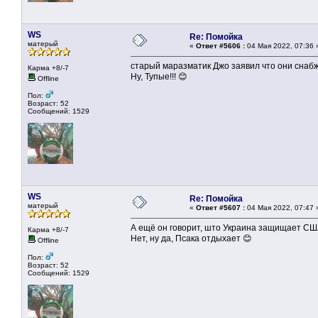
WS
Re: Помойка
матерый
«
Ответ #5606 :
04 Мая 2022, 07:36 
старый маразматик Джо заявил что они снаб
Карма +8/-7
Ну, Тупые!!! 😊
Offline
Пол:
Возраст: 52
Сообщений: 1529
WS
Re: Помойка
матерый
«
Ответ #5607 :
04 Мая 2022, 07:47 
А ещё он говорит, што Украина защищает СШ
Карма +8/-7
Нет, ну да, Псака отдыхает 😊
Offline
Пол:
Возраст: 52
Сообщений: 1529