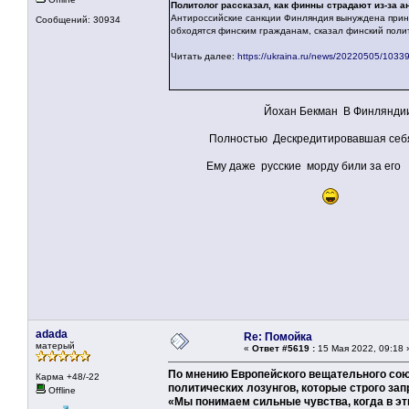
Политолог рассказал, как финны страдают из-за а
Антироссийские санкции Финляндия вынуждена прин
Сообщений: 30934
обходятся финским гражданам, сказал финский поли
Читать далее:
https://ukraina.ru/news/20220505/1033
Йохан Бекман В Финляндии синон
Полностью Дескредитировавшая себя 
Ему даже русские морду били за его ЛО
adada
Re: Помойка
матерый
«
Ответ #5619 :
15 Мая 2022, 09:18 
По мнению Европейского вещательного союз
Карма +48/-22
политических лозунгов, которые строго зап
Offline
«Мы понимаем сильные чувства, когда в эти