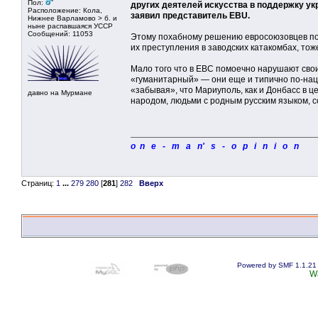
Пол:
других деятелей искусства в поддержку укр
Расположение: Кола,
заявил представитель EBU.
Нижнее Варламово > б. и
ныне распавшаяся УССР
Сообщений: 11053
Этому похабному решению евросоюзовцев по
их преступления в заводских катакомбах, тож
Мало того что в ЕВС помоечно нарушают сво
«гуманитарный» — они еще и типично по-нац
«забывая», что Мариуполь, как и Донбасс в 
давно на Мурмане
народом, людьми с родным русским языком, со
o n e - m a n' s - o p i n i o n
Страниц:
1
...
279
280
[
281
]
282
Вверх
Powered by SMF 1.1.21
W