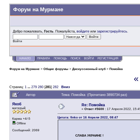
Форум на Мурмане
Добро пожаловать,
Гость
. Пожалуйста,
войдите
или
зарегистрируйтесь
.
Войти
НАЧАЛО
ПРАВИЛА
ПОМОЩЬ
ПОИСК
ВОЙТИ
РЕГИСТРАЦИЯ
Форум на Мурмане
>
Общие форумы
>
Дискуссионный клуб
>
Помойка
«
Страниц:
1
...
279
280
[
281
]
282
Вниз
Автор
Тема: Помойка (Прочитано 3890734 раз)
Якоб
Re: Помойка
матерый
«
Ответ #5600 :
17 Апреля 2022, 15:4
Цитата: finko от 16 Апреля 2022, 08:47
Карма +4/-5
Offline
Сообщений: 2069
СЛАВА УКРАИНЕ !