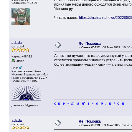
Антироссийские санкции Финляндия вынужден
Сообщений: 1529
принятые меры дорого обходятся финским гр
Украина.ру
Читать далее:
https://ukraina.ru/news/202205
adada
Re: Помойка
матерый
«
Ответ #5612 :
08 Мая 2022, 10:40 
А я вот не думаю, что вышеупомянутый участн
Карма +48/-22
стремится пробелы в знаниях устранить (ис
Offline
более знающими участниками) — с этим, пожа
Пол:
Расположение: Кола,
Нижнее Варламово > б. и
ныне распавшаяся УССР
Сообщений: 11053
o n e - m a n' s - o p i n i o n
давно на Мурмане
adada
Re: Помойка
матерый
«
Ответ #5613 :
09 Мая 2022, 14:28 