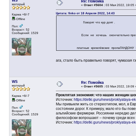
WS
Re: Помойка
матерый
«
Ответ #5604 :
03 Мая 2022, 19:05 
Цитата: finko от 18 Апреля 2022, 14:43
Карма +8/-7
Offline
Говорят что кур доят .
Пол:
Возраст: 52
Сообщений: 1529
Если не хочешь окончательно превратить
платные кремлёвские пропаГАНДОНУ 
ага, стало быть правильно говорят, чумазая 
WS
Re: Помойка
матерый
«
Ответ #5605 :
03 Мая 2022, 19:09 
Проклятая экономия: что наших женщин шо
Карма +8/-7
Источник:
https://detki.guru/news/proklyataya-e
Offline
Мы привыкли жить со стереотипом, мол, в Европ
Пол:
состоянии дорог. К примеру, мало кто бы пов
Возраст: 52
альпийские фермерки. Россиянки нередко дел
Сообщений: 1529
философски вопрошают – почему среди всех 
Источник:
https://detki.guru/news/proklyataya-e