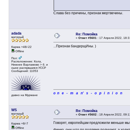
Слава без причины, признак мертвечины.
adada
Re: Помойка
матерый
«
Ответ #5601 :
17 Апреля 2022, 18:3
...Признак бандерщИны. )
Карма +48/-22
Offline
Пол:
Расположение: Кола,
Нижнее Варламово > б. и
ныне распавшаяся УССР
Сообщений: 11053
o n e - m a n' s - o p i n i o n
давно на Мурмане
WS
Re: Помойка
матерый
«
Ответ #5602 :
18 Апреля 2022, 09:1
Говорят, европейцам предложили меньше мыт
Карма +8/-7
Offline
финко, они што по полляма получают, а ходи