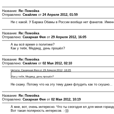
Название:
Re: Помойка
Отправлено:
Смайлик
от
24 Апреля 2012, 01:59
Ни с какой. У Барака Обамы в России вообще нет фанатов. Именн
Название:
Re: Помойка
Отправлено:
Сахарная Фея
от
29 Апреля 2012, 16:05
А вы всё время о политике?
Как у тебя, Медвед, день прошёл?
Название:
Re: Помойка
Отправлено:
Смайлик
от
02 Мая 2012, 02:10
Цитата: Сахарная Фея от 29 Апреля 2012, 16:05
Как у тебя, Медвед, день прошёл?
Не скажу. Потому что на эту тему даже флудить как то скушно...
Название:
Re: Помойка
Отправлено:
Сахарная Фея
от
02 Мая 2012, 10:19
А мне, вот, очень интересно. Что ты сеогодня ел для меня гораз
Вот такая полярность интересов. :-)))