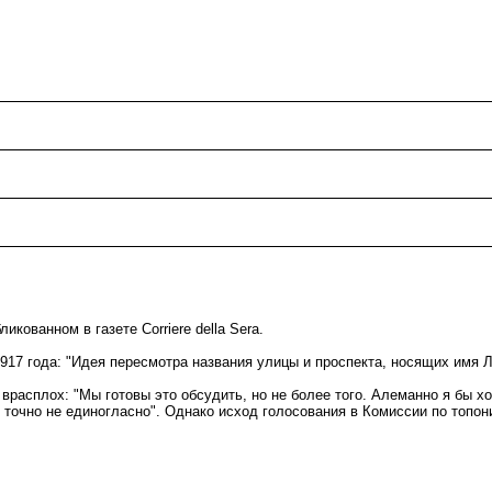
:
ованном в газете Corriere della Sera.
1917 года: "Идея пересмотра названия улицы и проспекта, носящих имя 
врасплох: "Мы готовы это обсудить, но не более того. Алеманно я бы хо
очно не единогласно". Однако исход голосования в Комиссии по топони