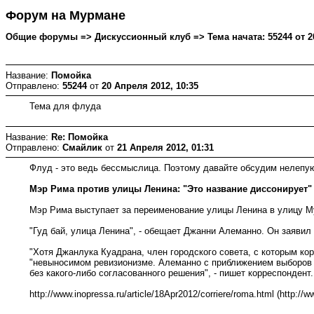
Форум на Мурмане
Общие форумы => Дискуссионный клуб => Тема начата: 55244 от 20
Название:
Помойка
Отправлено:
55244
от
20 Апреля 2012, 10:35
Тема для флуда
Название:
Re: Помойка
Отправлено:
Смайлик
от
21 Апреля 2012, 01:31
Флуд - это ведь бессмыслица. Поэтому давайте обсудим нелепую
Мэр Рима против улицы Ленина: "Это название диссонирует"
Мэр Рима выступает за переименование улицы Ленина в улицу Муч
"Гуд бай, улица Ленина", - обещает Джанни Алеманно. Он заявил
"Хотя Джанлука Куадрана, член городского совета, с которым кор
"невыносимом ревизионизме. Алеманно с приближением выборов х
без какого-либо согласованного решения", - пишет корреспондент.
http://www.inopressa.ru/article/18Apr2012/corriere/roma.html (http://w