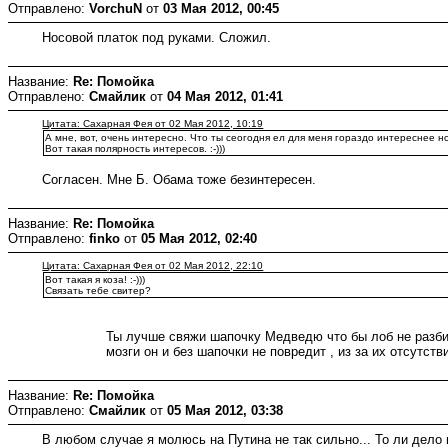
Отправлено:
VorchuN
от
03 Мая 2012, 00:45
Носовой платок под руками. Сложил.
Название:
Re: Помойка
Отправлено:
Смайлик
от
04 Мая 2012, 01:41
Цитата: Сахарная Фея от 02 Мая 2012, 10:19
А мне, вот, очень интересно. Что ты сеогодня ел для меня гораздо интереснее 
Вот такая полярность интересов. :-)))
Согласен. Мне Б. Обама тоже безинтересен.
Название:
Re: Помойка
Отправлено:
finko
от
05 Мая 2012, 02:40
Цитата: Сахарная Фея от 02 Мая 2012, 22:10
Вот такая я коза! :-)))
Связать тебе свитер?
Ты лучше свяжи шапочку Медведю что бы лоб не разбил, к
мозги он и без шапочки не повредит , из за их отсутстви
Название:
Re: Помойка
Отправлено:
Смайлик
от
05 Мая 2012, 03:38
В любом случае я молюсь на Путина не так сильно... То ли дел