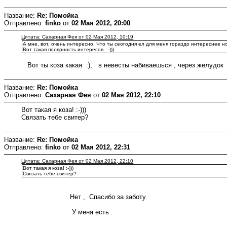
Название:
Re: Помойка
Отправлено:
finko
от
02 Мая 2012, 20:00
Цитата: Сахарная Фея от 02 Мая 2012, 10:19
А мне, вот, очень интересно. Что ты сеогодня ел для меня гораздо интереснее 
Вот такая полярность интересов. :-)))
Вот ты коза какая :), в невесты набиваешься , через желудок
Название:
Re: Помойка
Отправлено:
Сахарная Фея
от
02 Мая 2012, 22:10
Вот такая я коза! :-)))
Связать тебе свитер?
Название:
Re: Помойка
Отправлено:
finko
от
02 Мая 2012, 22:31
Цитата: Сахарная Фея от 02 Мая 2012, 22:10
Вот такая я коза! :-)))
Связать тебе свитер?
Нет , Спасибо за заботу.
У меня есть .