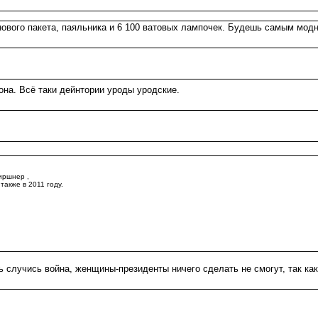
вого пакета, паяльника и 6 100 ватовых лампочек. Будешь самым моднен
она. Всё таки дейнтории уроды уродские.
иршнер ,
также в 2011 году.
 случись война, женщины-президенты ничего сделать не смогут, так как