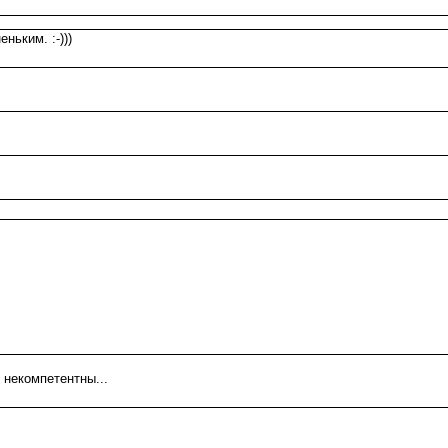
ьким. :-)))
 некомпетентны...