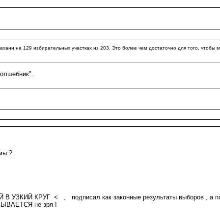
 на 129 избирательных участках из 203. Это более чем достаточно для того, чтобы мы
волшебник".
ы ?
 , подписал как законные результаты выборов , а после явного , 
ЫВАЕТСЯ не зря !