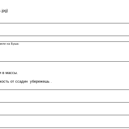
.jpg)
вили на Буша:
 в массы.
ость от ссадин убережешь .