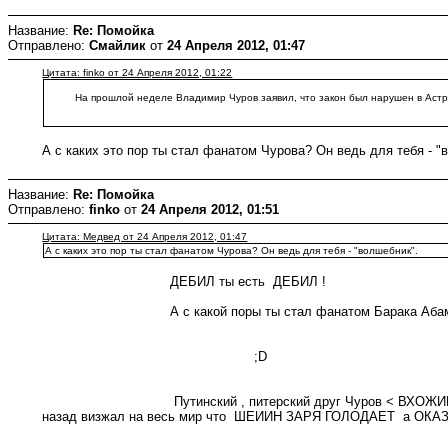
Название:
Re: Помойка
Отправлено:
Смайлик
от
24 Апреля 2012, 01:47
Цитата: finko от 24 Апреля 2012, 01:22
На прошлой неделе Владимир Чуров заявил, что закон был нарушен в Астрахани
А с каких это пор ты стал фанатом Чурова? Он ведь для тебя - "
Название:
Re: Помойка
Отправлено:
finko
от
24 Апреля 2012, 01:51
Цитата: Медвед от 24 Апреля 2012, 01:47
А с каких это пор ты стал фанатом Чурова? Он ведь для тебя - "волшебник".
ДЕБИЛ ты есть ДЕБИЛ !
А с какой поры ты стал фанатом Барака Абам
;D
Путинский , питерский друг Чуров < ВХОЖИЙ В УЗКИЙ КРУГ <
назад визжал на весь мир что ШЕИИН ЗАРЯ ГОЛОДАЕТ а ОКАЗ