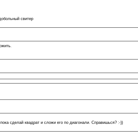
больный свитер
ложить.
 пока сделай квадрат и сложи его по диагонали. Справишься? :-))