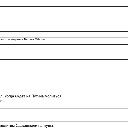
нового занопректа Барака Обамы.
огда будет на Путина молиться .
я,
о молитвы Саакашвили на Буша: