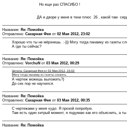
Но еще раз СПАСИБО !
ДА и дворе у меня в тени плюс 26 , какой там сердо
Название:
Re: Помойка
Отправлено:
Сахарная Фея
от
02 Мая 2012, 23:02
Хорошо что ты не мёрзнешь. :-))) Могу тогда панамку из газеты с
А где ты сейчас?
Название:
Re: Помойка
Отправлено:
VorchuN
от
03 Мая 2012, 00:29
Цитата: Сахарная Фея от 02 Мая 2012, 23:02
Могу тогда панамку из газеты сложить.
А чертеж можешь выложить?)
До сих пор не научился.
Название:
Re: Помойка
Отправлено:
Сахарная Фея
от
03 Мая 2012, 00:35
С чертежами у меня худо. Я прозой попробую.
Там есть один хитрый момент, я подумаю как его объяснить, а ты
Название:
Re: Помойка