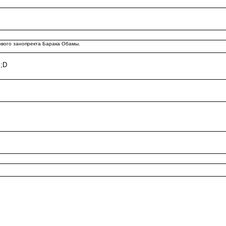
нового занопректа Барака Обамы.
 ;D