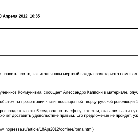
 Апреля 2012, 10:35
 новость про то, как итальянцам мертвый вождь пролетариата помешал
еников Коммунизма, сообщает Алессандро Каппони в материале, опублик
 об этом на презентации книги, посвященной творцу русской революции 
респондент газеты беседовал по телефону, кажется, оказался застигнут 
очет доставить удовольствие правым. Его предложение не пройдет, уж т
ww.inopressa.ru/article/18Apr2012/corriere/roma.html)