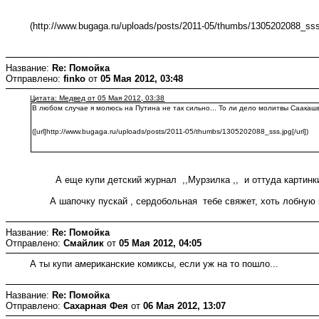
(http://www.bugaga.ru/uploads/posts/2011-05/thumbs/1305202088_sss
Название:
Re: Помойка
Отправлено:
finko
от
05 Мая 2012, 03:48
Цитата: Медвед от 05 Мая 2012, 03:38
В любом случае я молюсь на Путина не так сильно... То ли дело молитвы Саакаш
([url]http://www.bugaga.ru/uploads/posts/2011-05/thumbs/1305202088_sss.jpg[/url])
А еще купи детский журнал ,,Мурзилка ,, и оттуда картинки
А шапочку пускай , сердобольная тебе свяжет, хоть лобную к
Название:
Re: Помойка
Отправлено:
Смайлик
от
05 Мая 2012, 04:05
А ты купи американские комиксы, если уж на то пошло...
Название:
Re: Помойка
Отправлено:
Сахарная Фея
от
06 Мая 2012, 13:07