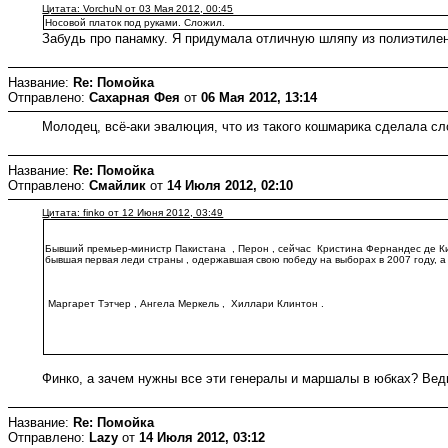
Цитата: VorchuN от 03 Мая 2012, 00:45
Носовой платок под руками. Сложил.
Забудь про панамку. Я придумала отличную шляпу из полиэтилено
Название:
Re: Помойка
Отправлено:
Сахарная Фея
от
06 Мая 2012, 13:14
Молодец, всё-аки эвалюция, что из такого кошмарика сделала сл
Название:
Re: Помойка
Отправлено:
Смайлик
от
14 Июля 2012, 02:10
Цитата: finko от 12 Июня 2012, 03:49
Бывший премьер-министр Пакистана , Перон , сейчас Кристина Фернандес де К
бывшая первая леди страны , одержавшая свою победу на выборах в 2007 году, а 
Маргарет Тэтчер , Ангела Меркель , Хиллари Клинтон .
Финко, а зачем нужны все эти генералы и маршалы в юбках? Ведь
Название:
Re: Помойка
Отправлено:
Lazy
от
14 Июля 2012, 03:12