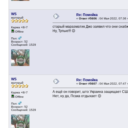
WS
Re: Помойка
матерый
«
Ответ #5606 :
04 Мая 2022, 07:36 
старый маразматик Джо заявил что они снаб
Карма +8/-7
Ну, Тупые!!! 😊
Offline
Пол:
Возраст: 52
Сообщений: 1529
WS
Re: Помойка
матерый
«
Ответ #5607 :
04 Мая 2022, 07:47 
А ещё он говорит, што Украина защищает СШ
Карма +8/-7
Нет, ну да, Псака отдыхает 😊
Offline
Пол:
Возраст: 52
Сообщений: 1529