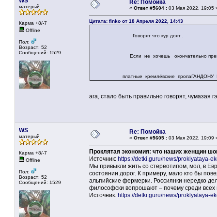
WS
Re: Помойка
матерый
«
Ответ #5604 :
03 Мая 2022, 19:05 
Цитата: finko от 18 Апреля 2022, 14:43
Карма +8/-7
Offline
Говорят что кур доят .
Пол:
Возраст: 52
Сообщений: 1529
Если не хочешь окончательно превратить
платные кремлёвские пропаГАНДОНУ 
ага, стало быть правильно говорят, чумазая 
WS
Re: Помойка
матерый
«
Ответ #5605 :
03 Мая 2022, 19:09 
Проклятая экономия: что наших женщин шо
Карма +8/-7
Источник:
https://detki.guru/news/proklyataya-e
Offline
Мы привыкли жить со стереотипом, мол, в Европ
Пол:
состоянии дорог. К примеру, мало кто бы пов
Возраст: 52
альпийские фермерки. Россиянки нередко дел
Сообщений: 1529
философски вопрошают – почему среди всех 
Источник:
https://detki.guru/news/proklyataya-e