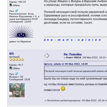
На улице Жвирки и Вигуры в Варшаве Андрее
Карма +48/-22
и украинцы, которые преградили путь, выкр
Offline
Пол:
Поганой неонацистской польско-украинской шп
Расположение: Кола,
Одержимые русо-и россофобией, поляки сглотн
Нижнее Варламово > б. и
геноцида Бандеру, патентованного пособник
ныне распавшаяся УССР
Сообщений: 11053
десятками, если не сотнями, тысяч.
o n e - m a n' s - o p i n i o n
давно на Мурмане
WS
Re: Помойка
матерый
«
Ответ #5614 :
09 Мая 2022, 16:12 
Цитата: adada от 09 Мая 2022, 14:28
Карма +8/-7
Offline
Поганой неонацистской польско-украинской шпане мес
Пол:
Возраст: 52
Было бы не плохо еще по ней гусеничным тра
Сообщений: 1529
ну, чтобы больше вместилось шпаны в помой
поместится
«
Последнее редактирование: 09 Мая 2022, 16:14 