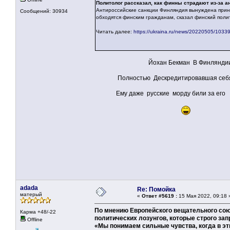
Политолог рассказал, как финны страдают из-за а
Антироссийские санкции Финляндия вынуждена прин
Сообщений: 30934
обходятся финским гражданам, сказал финский поли
Читать далее:
https://ukraina.ru/news/20220505/1033
Йохан Бекман В Финляндии синон
Полностью Дескредитировавшая себя 
Ему даже русские морду били за его ЛО
adada
Re: Помойка
матерый
«
Ответ #5619 :
15 Мая 2022, 09:18 
По мнению Европейского вещательного союз
Карма +48/-22
политических лозунгов, которые строго зап
Offline
«Мы понимаем сильные чувства, когда в эти