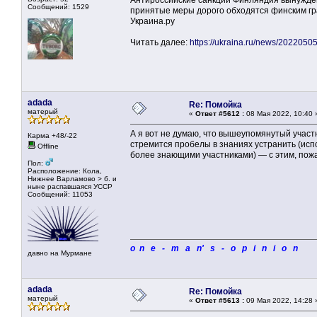
Антироссийские санкции Финляндия вынужден
Сообщений: 1529
принятые меры дорого обходятся финским гр
Украина.ру
Читать далее:
https://ukraina.ru/news/202205
adada
Re: Помойка
матерый
«
Ответ #5612 :
08 Мая 2022, 10:40 
А я вот не думаю, что вышеупомянутый участн
Карма +48/-22
стремится пробелы в знаниях устранить (ис
Offline
более знающими участниками) — с этим, пожа
Пол:
Расположение: Кола,
Нижнее Варламово > б. и
ныне распавшаяся УССР
Сообщений: 11053
o n e - m a n' s - o p i n i o n
давно на Мурмане
adada
Re: Помойка
матерый
«
Ответ #5613 :
09 Мая 2022, 14:28 