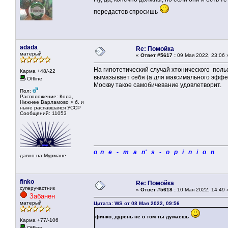
передастов спросишь
adada
Re: Помойка
матерый
«
Ответ #5617 :
09 Мая 2022, 23:06 
На гипотетический случай хтонического польс
Карма +48/-22
вымазывает себя (а для максимального эффе
Offline
Москву такое самобичевание удовлетворит.
Пол:
Расположение: Кола,
Нижнее Варламово > б. и
ныне распавшаяся УССР
Сообщений: 11053
o n e - m a n' s - o p i n i o n
давно на Мурмане
finko
Re: Помойка
суперучастник
«
Ответ #5618 :
10 Мая 2022, 14:49 
Забанен
матерый
Цитата: WS от 08 Мая 2022, 09:56
финко, дурень не о том ты думаешь
Карма +77/-106
Offline