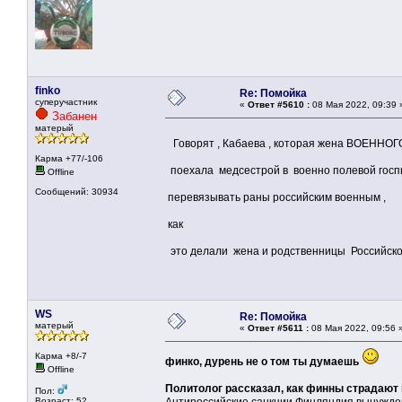
finko
Re: Помойка
суперучастник
«
Ответ #5610 :
08 Мая 2022, 09:39 
Забанен
матерый
Говорят , Кабаева , которая жена ВОЕННО
Карма +77/-106
поехала медсестрой в военно полевой госп
Offline
Сообщений: 30934
перевязывать раны российским военным ,
как
это делали жена и родственницы Российског
WS
Re: Помойка
матерый
«
Ответ #5611 :
08 Мая 2022, 09:56 
Карма +8/-7
финко, дурень не о том ты думаешь
Offline
Политолог рассказал, как финны страдают 
Пол:
Возраст: 52