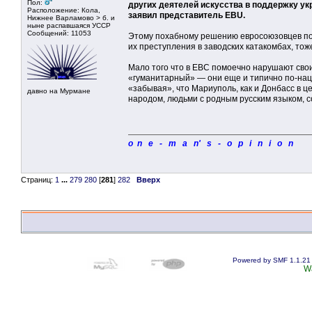
Пол:
других деятелей искусства в поддержку укр
Расположение: Кола,
заявил представитель EBU.
Нижнее Варламово > б. и
ныне распавшаяся УССР
Сообщений: 11053
Этому похабному решению евросоюзовцев по
их преступления в заводских катакомбах, тож
Мало того что в ЕВС помоечно нарушают сво
«гуманитарный» — они еще и типично по-нац
«забывая», что Мариуполь, как и Донбасс в 
давно на Мурмане
народом, людьми с родным русским языком, со
o n e - m a n' s - o p i n i o n
Страниц:
1
...
279
280
[
281
]
282
Вверх
Powered by SMF 1.1.21
W