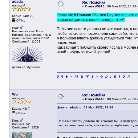
adada
Re: Помойка
матерый
«
Ответ #5615 :
09 Мая 2022, 18:24 
Глава МИД Польши Збигнев Рау заявил, что о
Карма +48/-22
вызывающим сожаление инцидентом".
Offline
Пол:
Польские власти должны не «сожалеть», а не
Расположение: Кола,
чтобы те сильно посожалели сами себе, что 
Нижнее Варламово > б. и
А польская власть должна устыдиться того, 
ныне распавшаяся УССР
Сообщений: 11053
насекомые.
Как вариант: побудить своего посла в Москве
какой-нибудь вонючей краской.
давно на Мурмане
o n e - m a n' s - o p i n i o n
WS
Re: Помойка
матерый
«
Ответ #5616 :
09 Мая 2022, 22:50 
Цитата: adada от 09 Мая 2022, 18:24
Карма +8/-7
Offline
Пол:
Польские власти должны не «сожалеть», а немедленн
Возраст: 52
посожалели сами себе, что такими ущербными родил
Сообщений: 1529
Ну, да, конечно должны, но если они и есть т