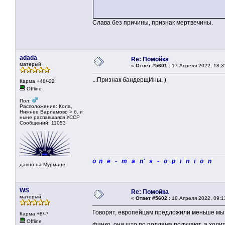
Слава без причины, признак мертвечины.
adada
Re: Помойка
матерый
«
Ответ #5601 :
17 Апреля 2022, 18:3
...Признак бандерщИны. )
Карма +48/-22
Offline
Пол:
Расположение: Кола,
Нижнее Варламово > б. и
ныне распавшаяся УССР
Сообщений: 11053
o n e - m a n' s - o p i n i o n
давно на Мурмане
WS
Re: Помойка
матерый
«
Ответ #5602 :
18 Апреля 2022, 09:1
Говорят, европейцам предложили меньше мыт
Карма +8/-7
Offline
финко, они што по полляма получают, а ходи