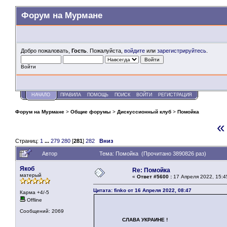
Форум на Мурмане
Добро пожаловать,
Гость
. Пожалуйста,
войдите
или
зарегистрируйтесь
.
Войти
НАЧАЛО
ПРАВИЛА
ПОМОЩЬ
ПОИСК
ВОЙТИ
РЕГИСТРАЦИЯ
Форум на Мурмане
>
Общие форумы
>
Дискуссионный клуб
>
Помойка
«
Страниц:
1
...
279
280
[
281
]
282
Вниз
Автор
Тема: Помойка (Прочитано 3890826 раз)
Якоб
Re: Помойка
матерый
«
Ответ #5600 :
17 Апреля 2022, 15:4
Цитата: finko от 16 Апреля 2022, 08:47
Карма +4/-5
Offline
Сообщений: 2069
СЛАВА УКРАИНЕ !