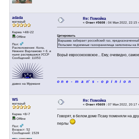
adada
Re: Помойка
матерый
«
Ответ #5608 :
04 Мая 2022, 22:15 
Карма +48/-22
Цитировать
Offline
Варшава забирает российский газ, предназначенный
Пол:
Польские подземные газохранилища заполнены на 80
Расположение: Кола,
Нижнее Варламово > б. и
ныне распавшаяся УССР
Ворьё евросоюзовское... Ему, очевидно, само
Сообщений: 11053
o n e - m a n' s - o p i n i o n
давно на Мурмане
WS
Re: Помойка
матерый
«
Ответ #5609 :
07 Мая 2022, 20:17 
Карма +8/-7
Говорят, в белом доме Псаку поменяли на др
Offline
перлы
Пол:
Возраст: 52
Сообщений: 1529