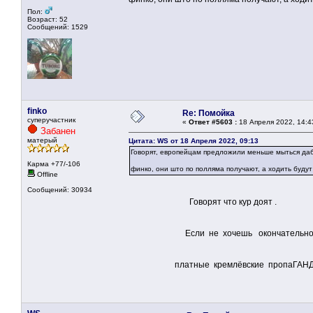
Пол:
Возраст: 52
Сообщений: 1529
finko
Re: Помойка
суперучастник
«
Ответ #5603 :
18 Апреля 2022, 14:4
Забанен
матерый
Цитата: WS от 18 Апреля 2022, 09:13
Говорят, европейцам предложили меньше мыться даб
Карма +77/-106
финко, они што по полляма получают, а ходить буд
Offline
Сообщений: 30934
Говорят что кур доят .
Если не хочешь окончательно превра
платные кремлёвские пропаГАНД