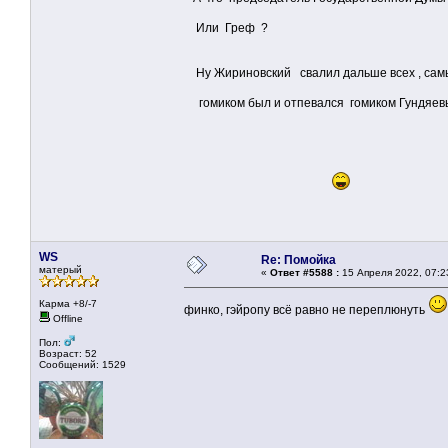
Или Греф ?
Ну Жириновский свалил дальше всех , сам
гомиком был и отпевался гомиком Гундяевы
WS
Re: Помойка
матерый
«
Ответ #5588 :
15 Апреля 2022, 07:2
Карма +8/-7
финко, гэйропу всё равно не переплюнуть
Offline
Пол:
Возраст: 52
Сообщений: 1529