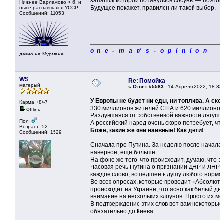
запашок которой потянулись сосуны — поэтом
Нижнее Варламово > б. и
Будущее покажет, правилен ли такой выбор.
ныне распавшаяся УССР
Сообщений: 11053
o n e - m a n' s - o p i n i o n
давно на Мурмане
WS
Re: Помойка
матерый
«
Ответ #5583 :
14 Апреля 2022, 18:3
У Европы не будет ни еды, ни топлива. А с
Карма +8/-7
330 миллионов жителей США и 620 миллионов
Offline
Раздувшаяся от собственной важности лягушка
Пол:
А российский народ очень скоро потребует, 
Возраст: 52
Боже, какие же они наивные! Как дети!
Сообщений: 1529
Сначала про Путина. За неделю после начала 
наверное, еще больше.
На фоне же того, что происходит, думаю, что
Часовая речь Путина о признании ДНР и ЛНР
каждое слово, вошедшее в душу любого норма
Во всех опросах, которые проводит «Абсолют
происходит на Украине, что ясно как белый д
внимание на нескольких клоунов. Просто их м
В подтверждение этих слов вот вам некоторы
обязательно до Киева.