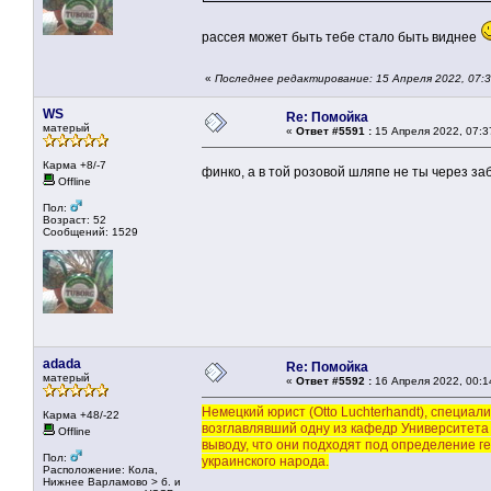
рассея может быть тебе стало быть виднее
«
Последнее редактирование: 15 Апреля 2022, 07:
WS
Re: Помойка
матерый
«
Ответ #5591 :
15 Апреля 2022, 07:3
Карма +8/-7
финко, а в той розовой шляпе не ты через за
Offline
Пол:
Возраст: 52
Сообщений: 1529
adada
Re: Помойка
матерый
«
Ответ #5592 :
16 Апреля 2022, 00:1
Немецкий юрист (Otto Luchterhandt), специа
Карма +48/-22
возглавлявший одну из кафедр Университета
Offline
выводу, что они подходят под определение ге
Пол:
украинского народа.
Расположение: Кола,
Нижнее Варламово > б. и