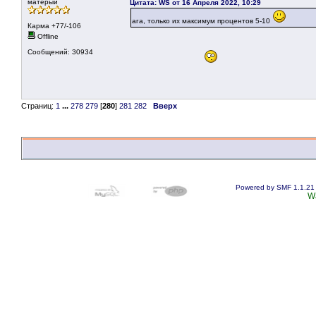
матерый
Цитата: WS от 16 Апреля 2022, 10:29
ага, только их максимум процентов 5-10
Карма +77/-106
Offline
Сообщений: 30934
Страниц:
1
...
278
279
[
280
]
281
282
Вверх
Powered by SMF 1.1.21
W