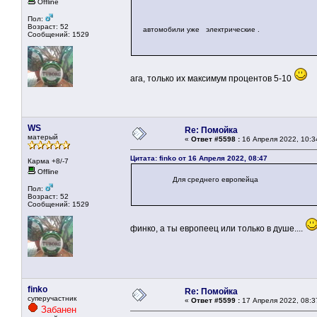
Offline
Пол:
Возраст: 52
автомобили уже электрические .
Сообщений: 1529
ага, только их максимум процентов 5-10
WS
Re: Помойка
матерый
«
Ответ #5598 :
16 Апреля 2022, 10:3
Цитата: finko от 16 Апреля 2022, 08:47
Карма +8/-7
Offline
Для среднего европейца
Пол:
Возраст: 52
Сообщений: 1529
финко, а ты европеец или только в душе....
finko
Re: Помойка
суперучастник
«
Ответ #5599 :
17 Апреля 2022, 08:3
Забанен