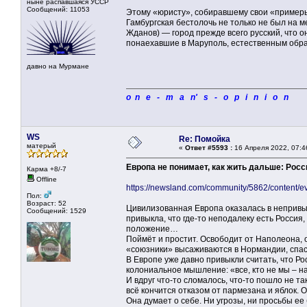
ныне распавшаяся УССР
Сообщений: 11053
Этому «юристу», собиравшему свои «примеры
Гамбургская бестолочь не только не был на м
Жданов) — город прежде всего русский, что о
понаехавшие в Маруполь, естественным образ
давно на Мурмане
o n e - m a n' s - o p i n i o n
WS
Re: Помойка
матерый
«
Ответ #5593 :
16 Апреля 2022, 07:4
Европа не понимает, как жить дальше: Рос
Карма +8/-7
Offline
https://newsland.com/community/5862/content/e
Пол:
Возраст: 52
Цивилизованная Европа оказалась в непривыч
Сообщений: 1529
привыкла, что где-то неподалеку есть Россия,
положение…
Поймёт и простит. Освободит от Наполеона, 
«союзники» высаживаются в Нормандии, спасё
В Европе уже давно привыкли считать, что Р
колониальное мышление: «все, кто не мы – н
И вдруг что-то сломалось, что-то пошло не т
всё кончится отказом от пармезана и яблок. О
Она думает о себе. Ни угрозы, ни просьбы ее 