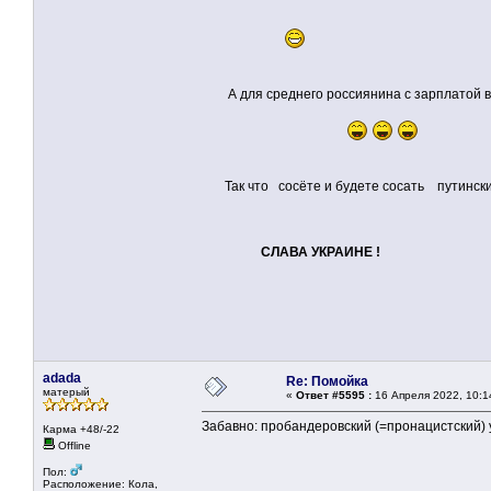
А для среднего россиянина с зарплатой в
Так что сосёте и будете сосать путинский
СЛАВА УКРАИНЕ !
adada
Re: Помойка
матерый
«
Ответ #5595 :
16 Апреля 2022, 10:1
Забавно: пробандеровский (=пронацистский) у
Карма +48/-22
Offline
Пол:
Расположение: Кола,