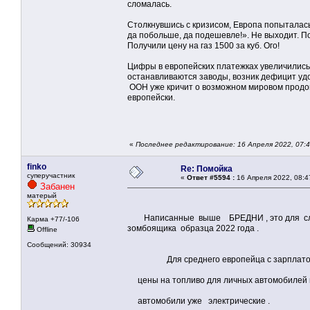
сломалась.
Столкнувшись с кризисом, Европа попыталась
да побольше, да подешевле!». Не выходит. П
Получили цену на газ 1500 за куб. Ого!
Цифры в европейских платежках увеличились 
останавливаются заводы, возник дефицит уд
ООН уже кричит о возможном мировом продово
европейски.
«
Последнее редактирование: 16 Апреля 2022, 07:
finko
Re: Помойка
суперучастник
«
Ответ #5594 :
16 Апреля 2022, 08:4
Забанен
матерый
Написанные выше БРЕДНИ , это для слесарей
Карма +77/-106
зомбоящика образца 2022 года .
Offline
Сообщений: 30934
Для среднего европейца с зарплатой в
цены на топливо для личных автомобилей не
автомобили уже электрические .