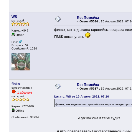
WS
Re: Помойка
матерый
«
Ответ #5586 :
15 Апреля 2022, 07:1
финко, так ведь ваша гэропийская зараза вез
Карма +8/-7
Offline
ПМЖ ломанулась
Пол:
Возраст: 52
Сообщений: 1529
finko
Re: Помойка
суперучастник
«
Ответ #5587 :
15 Апреля 2022, 07:2
Забанен
матерый
Цитата: WS от 15 Апреля 2022, 07:16
финко, так ведь ваша гэропийская зараза везде про
Карма +77/-106
Offline
Сообщений: 30934
А уж как она в тебе зудит .
А что председатель Государственной Думы