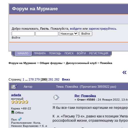
Форум на Мурмане
Добро пожаловать,
Гость
. Пожалуйста,
войдите
или
зарегистрируйтесь
.
Войти
НАЧАЛО
ПРАВИЛА
ПОМОЩЬ
ПОИСК
ВОЙТИ
РЕГИСТРАЦИЯ
Форум на Мурмане
>
Общие форумы
>
Дискуссионный клуб
>
Помойка
«
Страниц:
1
...
278
279
[
280
]
281
282
Вниз
Автор
Тема: Помойка (Прочитано 3893922 раз)
adada
Re: Помойка
матерый
«
Ответ #5580 :
24 Января 2022, 13:4
Я бы все-таки попросил картишки не передер
Карма +48/-22
Offline
К .н. «Письму 73-х», равно как к позиции Умл
Пол:
россофобской жизни, отравляющему за бугр
Расположение: Кола,
Нижнее Варламово > б. и