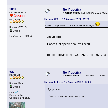
finko
Re: Помойка
суперучастник
«
Ответ #5589 :
15 Апреля 2022, 07:2
Забанен
матерый
Цитата: WS от 15 Апреля 2022, 07:23
финко, гэйропу всё равно не переплюнуть
Карма +77/-106
Offline
Сообщений: 30934
Да уж нет
Рассея впереди планеты всей
от Председателя ГОСДУМЫ до Дулина и ,, Г
WS
Re: Помойка
матерый
«
Ответ #5590 :
15 Апреля 2022, 07:3
Цитата: finko от 15 Апреля 2022, 07:29
Карма +8/-7
Offline
Да уж нет
Пол:
Возраст: 52
Рассея впереди планеты всей
Сообщений: 1529