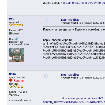
далее здесь:
https://inforuss.info/u-evropy-ne-
WS
Re: Помойка
матерый
«
Ответ #5584 :
15 Апреля 2022, 06:5
Паразиты превратили Европу в помойку, а 
Карма +8/-7
Offline
Пол:
http://новости-мира.ru-
Возраст: 52
an.info/%d0%bd%d0%be%d0%b2%d0%be%
Сообщений: 1529
%d0%bf%d1%80%d0%b5%d0%b2%d1%80%d
%d0%b5%d0%b2%d1%80%d0%be%d0%bf%d
%d0%b5%d0%b2%d1%80%d0%be%d0%bf%d
%d0%b6%d0%b8%d0%b2%d0%be%d1%82%d
finko
Re: Помойка
суперучастник
«
Ответ #5585 :
15 Апреля 2022, 07:0
Забанен
матерый
Карма +77/-106
Offline
https://www.youtube.com/results?
Сообщений: 30934
search_query=%D0%B3%D0%BE%D0%BB