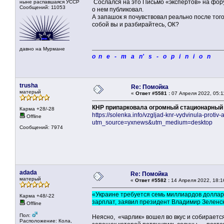
Сослался на это Письмо «экспертов» на форум
ныне распавшаяся УССР
Сообщений: 11053
о нем публиковал.
А запашок я почувствовал реально после того
собой вы и разбирайтесь, ОК?
давно на Мурмане
o n e - m a n' s - o p i n i o n
trusha
Re: Помойка
матерый
«
Ответ #5581 :
07 Апреля 2022, 05:1
КНР припарковала огромный стационарный 
Карма +28/-28
https://solenka.info/vzgljad-knr-vydvinula-protiv
Offline
utm_source=yxnews&utm_medium=desktop
Сообщений: 7974
adada
Re: Помойка
матерый
«
Ответ #5582 :
14 Апреля 2022, 18:1
«Украине требуется семь миллиардов доллар
Карма +48/-22
зарплат, заявил президент Владимир Зеленс
Offline
Пол:
Неясно, «чарлик» вошел во вкус и собирается
Расположение: Кола,