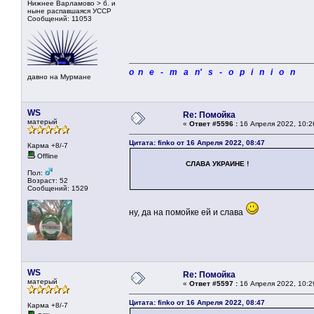
Нижнее Варламово > б. и
ныне распавшаяся УССР
Сообщений: 11053
o n e - m a n' s - o p i n i o n
давно на Мурмане
WS
Re: Помойка
матерый
«
Ответ #5596 :
16 Апреля 2022, 10:2
Цитата: finko от 16 Апреля 2022, 08:47
Карма +8/-7
Offline
СЛАВА УКРАИНЕ !
Пол:
Возраст: 52
Сообщений: 1529
ну, да на помойке ей и слава
WS
Re: Помойка
матерый
«
Ответ #5597 :
16 Апреля 2022, 10:2
Цитата: finko от 16 Апреля 2022, 08:47
Карма +8/-7