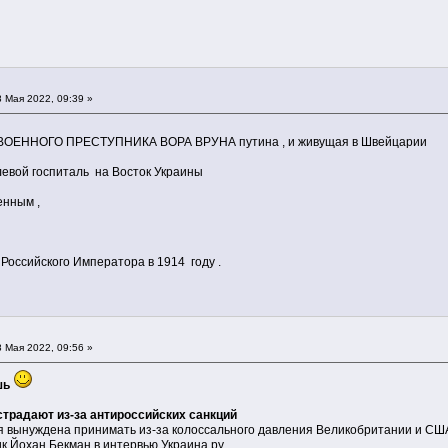
 Мая 2022, 09:39 »
на ВОЕННОГО ПРЕСТУПНИКА ВОРА ВРУНА путина , и живущая в Швейцарии
евой госпиталь на Восток Украины
енным ,
оссийского Императора в 1914 году .
 Мая 2022, 09:56 »
шь
страдают из-за антироссийских санкций
 вынуждена принимать из-за колоссального давления Великобритании и США
к Йохан Бекман в интервью Украина.ру