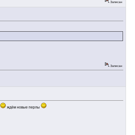
Записан
Записан
ждём новые перлы