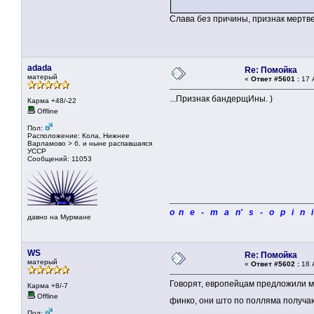
Слава без причины, признак мертв
adada
Re: Помойка
матерый
«
Ответ #5601 :
17 
...Признак бандерщИны. )
Карма +48/-22
Offline
Пол:
Расположение: Кола, Нижнее
Варламово > б. и ныне распавшаяся
УССР
Сообщений: 11053
o n e - m a n' s - o p i n 
давно на Мурмане
WS
Re: Помойка
матерый
«
Ответ #5602 :
18 
Говорят, европейцам предложили м
Карма +8/-7
Offline
финко, они што по полляма получа
Пол: