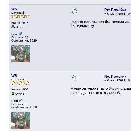
WS
Re: Помойка
матерый
«
Ответ #5606 :
04
старый маразматик Джо заявил что
Карма +8/-7
Ну, Тупые!!! 😊
Offline
Пол:
Возраст: 52
Сообщений: 1529
WS
Re: Помойка
матерый
«
Ответ #5607 :
04
А ещё он говорит, што Украина за
Карма +8/-7
Нет, ну да, Псака отдыхает 😊
Offline
Пол:
Возраст: 52
Сообщений: 1529