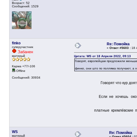
Возраст: 52
Сообщений: 1529
finko
Re: Помойка
суперучастник
«
Ответ #5603 :
18 
Забанен
матерый
Цитата: WS от 18 Апреля 2022, 09:13
Говорят, европейцам предложили меньше
Карма +77/-106
финко, они што по полляма получают, а
Offline
Сообщений: 30934
Говорят что кур доят 
Если не хочешь окончательн
платные кремлёвские пр
WS
Re: Помойка
матерый
«
Ответ #5604 :
03