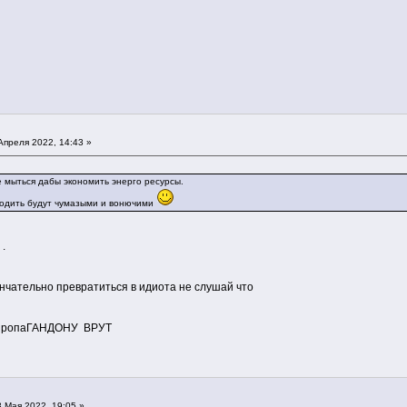
Апреля 2022, 14:43 »
 мыться дабы экономить энерго ресурсы.
 ходить будут чумазыми и вонючими
.
о превратиться в идиота не слушай что
опаГАНДОНУ ВРУТ
 Мая 2022, 19:05 »