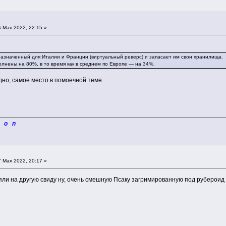
 Мая 2022, 22:15 »
назначенный для Италии и Франции (виртуальный реверс) и запасает им свои хранилища.
лнены на 80%, в то время как в среднем по Европе — на 34%.
дно, самое место в помоечной теме.
i o n
 Мая 2022, 20:17 »
яли на другую свиду ну, очень смешную Псаку загримированную под рубероид