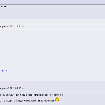
ечины.
Апреля 2022, 18:31 »
i o n
Апреля 2022, 09:13 »
еньше мыться дабы экономить энерго ресурсы.
ют, а ходить будут чумазыми и вонючими