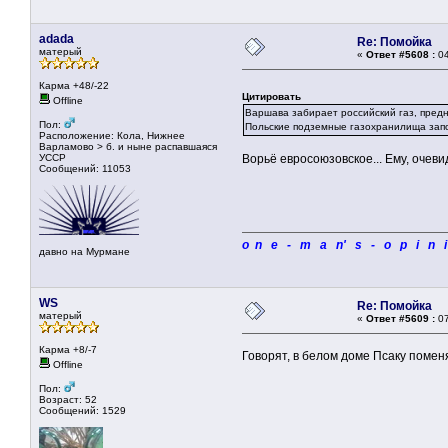
adada
Re: Помойка
матерый
«
Ответ #5608 :
04
Карма +48/-22
Цитировать
Offline
Варшава забирает российский газ, пред
Пол:
Польские подземные газохранилища запо
Расположение: Кола, Нижнее
Варламово > б. и ныне распавшаяся
УССР
Ворьё евросоюзовское... Ему, очеви
Сообщений: 11053
o n e - m a n' s - o p i n 
давно на Мурмане
WS
Re: Помойка
матерый
«
Ответ #5609 :
07
Карма +8/-7
Говорят, в белом доме Псаку помен
Offline
Пол:
Возраст: 52
Сообщений: 1529