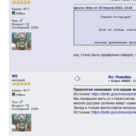
Цитата: finko от 18 Апреля 2022, 14:43
Карма +8/-7
Offline
Говорят что кур доят .
Пол:
Возраст: 52
Сообщений: 1529
Если не хочешь окончательно п
платные кремлёвские пропа
ага, стало быть правильно говорят,
WS
Re: Помойка
матерый
«
Ответ #5605 :
03
Проклятая экономия: что наших 
Карма +8/-7
Источник:
https://detki.guru/news/pr
Offline
Мы привыкли жить со стереотипом, мо
Пол:
многие русские селянки живут намн
Возраст: 52
Запад и только философски вопрош
Сообщений: 1529
Источник:
https://detki.guru/news/pr