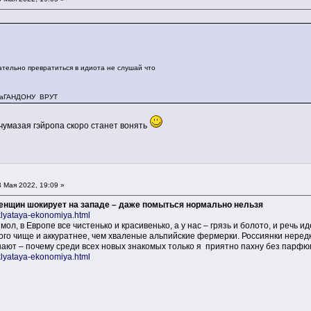
ревратиться в идиота не слушай что
ГАНДОНУ ВРУТ
 чумазая гэйропа скоро станет вонять
 Мая 2022, 19:09 »
женщин шокирует на западе – даже помыться нормально нельзя
oklyataya-ekonomiya.html
л, в Европе все чистенько и красивенько, а у нас – грязь и болото, и речь ид
ого чище и аккуратнее, чем хваленые альпийские фермерки. Россиянки неред
ают – почему среди всех новых знакомых только я приятно пахну без парф
oklyataya-ekonomiya.html