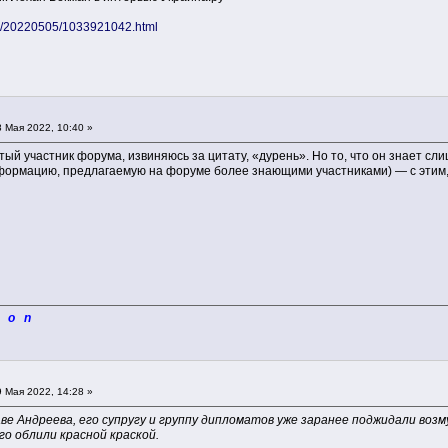
ews/20220505/1033921042.html
 Мая 2022, 10:40 »
тый участник форума, извиняюсь за цитату, «дурень». Но то, что он знает сл
ормацию, предлагаемую на форуме более знающими участниками) — с этим, 
i o n
 Мая 2022, 14:28 »
ве Андреева, его супругу и группу дипломатов уже заранее поджидали воз
го облили красной краской.