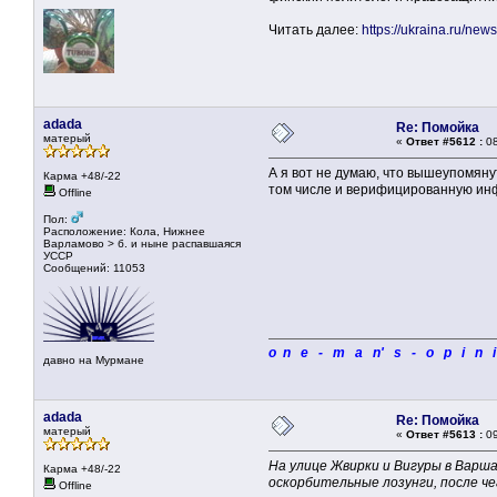
Читать далее:
https://ukraina.ru/n
adada
Re: Помойка
матерый
«
Ответ #5612 :
08
А я вот не думаю, что вышеупомяну
Карма +48/-22
том числе и верифицированную инф
Offline
Пол:
Расположение: Кола, Нижнее
Варламово > б. и ныне распавшаяся
УССР
Сообщений: 11053
o n e - m a n' s - o p i n 
давно на Мурмане
adada
Re: Помойка
матерый
«
Ответ #5613 :
09
На улице Жвирки и Вигуры в Варша
Карма +48/-22
оскорбительные лозунги, после че
Offline