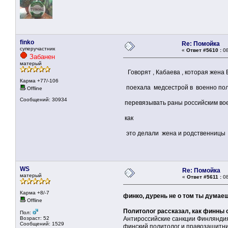
finko
Re: Помойка
суперучастник
«
Ответ #5610 :
08
Забанен
матерый
Говорят , Кабаева , которая же
Карма +77/-106
поехала медсестрой в военно пол
Offline
Сообщений: 30934
перевязывать раны российским во
как
это делали жена и родственницы Р
WS
Re: Помойка
матерый
«
Ответ #5611 :
08
Карма +8/-7
финко, дурень не о том ты думае
Offline
Политолог рассказал, как финны 
Пол:
Возраст: 52
Антироссийские санкции Финляндия
Сообщений: 1529
финский политолог и правозащитни