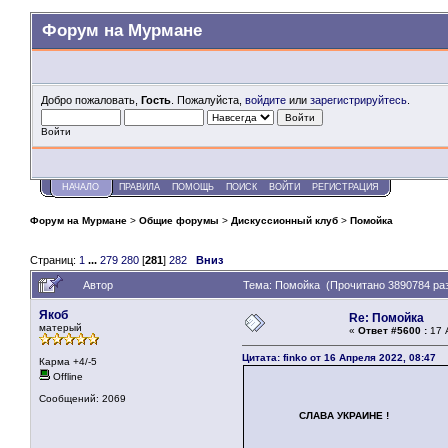
Форум на Мурмане
Добро пожаловать,
Гость
. Пожалуйста,
войдите
или
зарегистрируйтесь
.
Войти
НАЧАЛО
ПРАВИЛА
ПОМОЩЬ
ПОИСК
ВОЙТИ
РЕГИСТРАЦИЯ
Форум на Мурмане
>
Общие форумы
>
Дискуссионный клуб
>
Помойка
Страниц:
1
...
279
280
[
281
]
282
Вниз
Автор
Тема: Помойка (Прочитано 3890784 ра
Якоб
Re: Помойка
матерый
«
Ответ #5600 :
17 
Цитата: finko от 16 Апреля 2022, 08:47
Карма +4/-5
Offline
Сообщений: 2069
СЛАВА УКРАИНЕ !