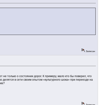
Записан
ет не только о состоянии дорог. К примеру, мало кто бы поверил, что
ко делятся в сети своим опытом «культурного шока» при переезде на
юма?
Записан