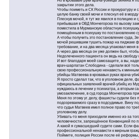
Но в кровавые руки врача-убийцы Зенина я по
закрытии этого дела.
Чтобы поиметь и СК России и прокуратуру и 
целую банку своей мочи и плеснул её в морд
Плеснув мочой, я тут же явился в полицию и 
прибывшая в ОВД Мончегорска по вызову зам
поместила в Мурманскую областную психушку.
помещённым в психушку по постановлению су
А чтобы получить это постановление суда, З
мочой решившим тушить пожар на пиджаке фа
требование, и на два месяца упаковал меня в
А через два месяца он уже должен был, чтоб
Недолеченного пациента он ведь на свободу н
И вот благодаря моей самозащите, а вы, надею
врач-шарлатан Слободина - сделали всё тольк
свою профессиональную ненависть к минным г
убийцы Матвеева в кровавых руках врача-уби
Я просто сделал так, что в уголовном деле, 
официальных заявлений врачей-убийц из Мур
нуждаюсь в лечении у психиатра, а вторым с
умозаключение, в суд города Мончегорска пр
Меня по этому уг. делу, фашисты судили без
подозреваемого сразу в подсудимые. Вину по
что судья Матвеев имел полное право по тре
уголовному делу.
Убивать-то меня приходили именно из-за то
человечности, запрещённое Конвенцией по п
А какой я сумасшедший судите сами. Если фаш
профессиональной ненависти к мирным граж
Поймите, полиция России после её реформы, 