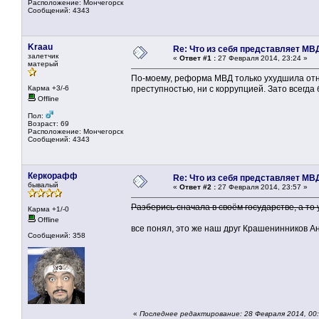
Расположение: Мончегорск
Сообщений: 4343
Kraau
Re: Что из себя представляет МВ
залетчик
«
Ответ #1 :
27 Февраля 2014, 23:24 »
матерый
По-моему, реформа МВД только ухудшила отно
Карма +3/-6
преступностью, ни с коррупцией. Зато всегда 
Offline
Пол:
Возраст: 69
Расположение: Мончегорск
Сообщений: 4343
Керкорафф
Re: Что из себя представляет МВ
бывалый
«
Ответ #2 :
27 Февраля 2014, 23:57 »
Разберись сначала в своём государстве, а то
Карма +1/-0
Offline
все понял, это же наш друг Крашенинников Ан
Сообщений: 358
«
Последнее редактирование: 28 Февраля 2014, 00