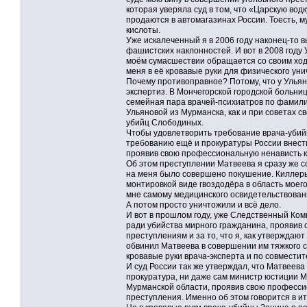
которая уверяла суд в том, что «Царскую вод
продаются в автомагазинах России. Тоесть,
кислоты.
Уже искалеченный я в 2006 году наконец-то в
фашистских наклонностей. И вот в 2008 году 
моём сумасшествии обращается со своим ход
меня в её кровавые руки для физического ун
Почему противоправное? Потому, что у Ульян
экспертиз. В Мончегорской городской больниц
семейная пара врачей-психиатров по фамили
Ульяновой из Мурманска, как и при советах с
убийц Слободиных.
Чтобы удовлетворить требование врача-убий
требованию ещё и прокуратуры России внести
проявив свою профессиональную ненависть к
Об этом преступлении Матвеева я сразу же с
на меня было совершено покушение. Киллеры
монтировкой виде гвоздодёра в область моего
мне самому медицинского освидетельствовани
А потом просто уничтожили и всё дело.
И вот в прошлом году, уже Следственный Ком
ради убийства мирного гражданина, проявив
преступлениям и за то, что я, как утверждаю
обвинил Матвеева в совершении им тяжкого с
кровавые руки врача-эксперта и по совместит
И суд России так же утверждал, что Матвеева
прокуратура, ни даже сам министр юстиции Му
Мурманской области, проявив свою професси
преступления. Именно об этом говорится в и