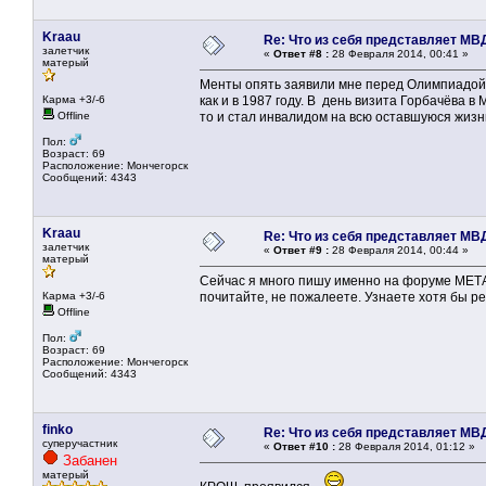
Kraau
Re: Что из себя представляет МВ
залетчик
«
Ответ #8 :
28 Февраля 2014, 00:41 »
матерый
Менты опять заявили мне перед Олимпиадой с
Карма +3/-6
как и в 1987 году. В день визита Горбачёва 
Offline
то и стал инвалидом на всю оставшуюся жизн
Пол:
Возраст: 69
Расположение: Мончегорск
Сообщений: 4343
Kraau
Re: Что из себя представляет МВ
залетчик
«
Ответ #9 :
28 Февраля 2014, 00:44 »
матерый
Сейчас я много пишу именно на форуме МЕТ
Карма +3/-6
почитайте, не пожалеете. Узнаете хотя бы 
Offline
Пол:
Возраст: 69
Расположение: Мончегорск
Сообщений: 4343
finko
Re: Что из себя представляет МВ
суперучастник
«
Ответ #10 :
28 Февраля 2014, 01:12 »
Забанен
матерый