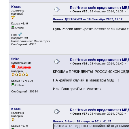
Kraau
Re: Что из себя представляет МВ
залетчик
«
Ответ #15 :
28 Февраля 2014, 01:38 »
матерый
Цитата: ДЕКАБРИСТ от 16 Сентября 2007, 17:12
Карма +3/-6
Offline
Рупь России опять резко потяжелел и начал то
Пол:
Возраст: 69
Расположение: Мончегорск
Сообщений: 4343
finko
Re: Что из себя представляет МВ
суперучастник
«
Ответ #16 :
28 Февраля 2014, 01:45 »
Забанен
матерый
КРОША в ПРЕЗИДЕНТЫ РОССИЙСКОЙ ФЕДЕ
НА крайний случай в министры МВД !
Карма +77/-106
Offline
Или Глав врачЁм в Апатиты .
Сообщений: 30934
Kraau
Re: Что из себя представляет МВ
залетчик
«
Ответ #17 :
28 Февраля 2014, 07:22 »
матерый
Цитата: finko от 28 Февраля 2014, 01:45
Карма +3/-6
КРОША в ПРЕЗИДЕНТЫ РОССИЙСКОЙ ФЕДЕРАЦИИ 