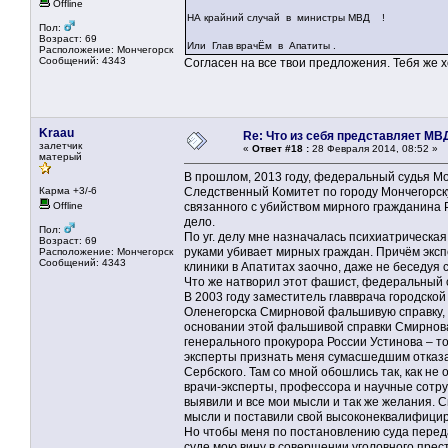
Offline
НА крайний случай в министры МВД !
Пол:
Возраст: 69
Или Глав врачЁм в Апатиты .
Расположение: Мончегорск
Сообщений: 4343
Согласен на все твои предложения. Тебя же х
Kraau
Re: Что из себя представляет МВ
залетчик
«
Ответ #18 :
28 Февраля 2014, 08:52 »
матерый
В прошлом, 2013 году, федеральный судья М
Карма +3/-6
Следственный Комитет по городу Мончегорску
Offline
связанного с убийством мирного гражданина Р
дело.
Пол:
По уг. делу мне назначалась психиатрическая
Возраст: 69
руками убивает мирных граждан. Причём экс
Расположение: Мончегорск
Сообщений: 4343
клиники в Апатитах заочно, даже не беседуя 
Что же натворил этот фашист, федеральный с
В 2003 году заместитель главврача городско
Оленегорска Смирновой фальшивую справку, в 
основании этой фальшивой справки Смирнова
генерального прокурора России Устинова – т
эксперты признать меня сумасшедшим отказал
Сербского. Там со мной обошлись так, как не
врачи-эксперты, профессора и научные сотру
выявили и все мои мысли и так же желания. С
мысли и поставили свой высоконеквалифици
Но чтобы меня по постановлению суда переда
суде мою вину в совершении уголовного пре