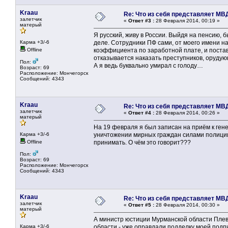
Kraau
Re: Что из себя представляет МВ
залетчик
«
Ответ #3 :
28 Февраля 2014, 00:19 »
матерый
Я русский, живу в России. Выйдя на пенсию,
Карма +3/-6
деле. Сотрудники ПФ сами, от моего имени н
Offline
коэффициента по заработной плате, и поста
отказывается наказать преступников, орудую
Пол:
А я ведь буквально умирал с голоду…
Возраст: 69
Расположение: Мончегорск
Сообщений: 4343
Kraau
Re: Что из себя представляет МВ
залетчик
«
Ответ #4 :
28 Февраля 2014, 00:26 »
матерый
На 19 февраля я был записан на приём к ген
Карма +3/-6
уничтожении мирных граждан силами полиции М
Offline
принимать. О чём это говорит???
Пол:
Возраст: 69
Расположение: Мончегорск
Сообщений: 4343
Kraau
Re: Что из себя представляет МВ
залетчик
«
Ответ #5 :
28 Февраля 2014, 00:30 »
матерый
А министр юстиции Мурманской области Плева
Карма +3/-6
области - уже оправдали подделку моей подп