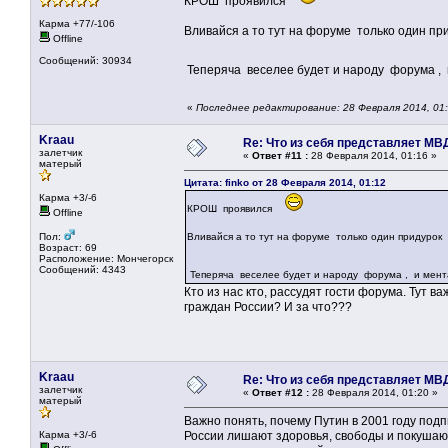
КРОШ проявился
Карма +77/-106
Вливайся а то тут на форуме только один 
Offline
Сообщений: 30934
Теперяча веселее будет и народу форума ,
«
Последнее редактирование: 28 Февраля 2014, 01:
Kraau
Re: Что из себя представляет МВ
залетчик
«
Ответ #11 :
28 Февраля 2014, 01:16 »
матерый
Цитата: finko от 28 Февраля 2014, 01:12
Карма +3/-6
КРОШ проявился
Offline
Пол:
Вливайся а то тут на форуме только один придуро
Возраст: 69
Расположение: Мончегорск
Сообщений: 4343
Теперяча веселее будет и народу форума , и мен
Кто из нас кто, рассудят гости форума. Тут 
граждан России? И за что???
Kraau
Re: Что из себя представляет МВ
залетчик
«
Ответ #12 :
28 Февраля 2014, 01:20 »
матерый
Важно понять, почему Путин в 2001 году под
Карма +3/-6
России лишают здоровья, свободы и покушают