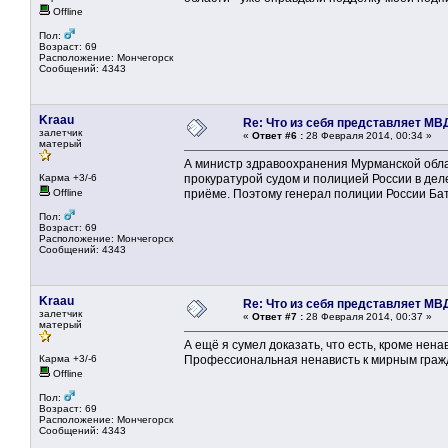
Offline
Пол:
Возраст: 69
Расположение: Мончегорск
Сообщений: 4343
Kraau
Re: Что из себя представляет МВ
залетчик
«
Ответ #6 :
28 Февраля 2014, 00:34 »
матерый
А министр здравоохранения Мурманской обла
Карма +3/-6
прокуратурой судом и полицией России в дел
Offline
приёме. Поэтому генерал полиции России Ба
Пол:
Возраст: 69
Расположение: Мончегорск
Сообщений: 4343
Kraau
Re: Что из себя представляет МВ
залетчик
«
Ответ #7 :
28 Февраля 2014, 00:37 »
матерый
А ещё я сумел доказать, что есть, кроме нен
Карма +3/-6
Профессиональная ненависть к мирным граж
Offline
Пол:
Возраст: 69
Расположение: Мончегорск
Сообщений: 4343