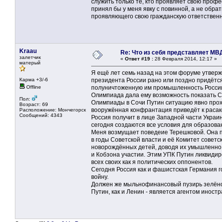
служить только те, кто проявляет свою проф
принял бы у меня явку с повинной, а не обр
проявляющего свою гражданскую ответственн
Kraau
Re: Что из себя представляет МВ
залетчик
«
Ответ #19 :
28 Февраля 2014, 12:17 »
матерый
Я ещё лет семь назад на этом форуме утвержд
Карма +3/-6
президента России рано или поздно придётся 
Offline
полуничтоженную им промышленность Росси
Олимпиада дала ему возможность показать СШ
Пол:
Олимпиады в Сочи Путин ситуацию явно прох
Возраст: 69
вооружённая конфрантация приведёт к расако
Расположение: Мончегорск
Сообщений: 4343
Россия получит в лице Западной части Украин
сегодня создаются все условия для образован
Меня возмущает поведеие Терешковой. Она пу
в годы Советской власти и её Комитет сове
новорождённых детей, доводя их умышленно к
и Кобзона участии. Этим УПК Путин ликвидир
всех своих как я политических оппонентов.
Сегодня Россия как и фашистская Германия г
войну.
Должен же мыльнофинансовый пузирь зелёног
Путин, как и Ленин - является агентом иност