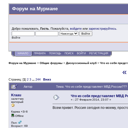
Форум на Мурмане
Добро пожаловать,
Гость
. Пожалуйста,
войдите
или
зарегистрируйтесь
.
Войти
НАЧАЛО
ПРАВИЛА
ПОМОЩЬ
ПОИСК
ВОЙТИ
РЕГИСТРАЦИЯ
Форум на Мурмане
>
Общие форумы
>
Дискуссионный клуб
>
Что из себя предс
«
Страниц: [
1
]
2
3
...
244
Вниз
Автор
Тема: Что из себя представляет МВД России???
Kraau
Что из себя представляет МВД Р
залетчик
«
:
27 Февраля 2014, 23:07 »
матерый
Всем привет. Россия сегодня по-моему, просто
Карма +3/-6
Offline
Пол:
Возраст: 69