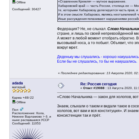
«Ставленник Кремля» — мутное выражение.
Offline
Хабаровский край — часть России, столица ее — Мос
Сообщений: 30427
те, которыми Хабаровску делегируется часть прав, и
И в этом смысле Хабаровск, являясь неотъемлемой 
Иные рассуждения попахивают нарушениями российс
Федерация? Не, не слыхал.
Слово Начальника
стране, и лишь по своей непревзойденной м
А может в любой момент отобрать обратно. Вк
высовывай носа, а то побьют. Объявит, что э
вокруг мрет.
Дяденьку мы слушались - хорошо накушались
Если бы не слушались, то бы не накушались.
«
Последнее редактирование: 13 Августа 2020, 02:
adada
Re: Россия сегодня
матерый
«
Ответ #19088 :
13 Августа 2020, 11:
«Слово Начальника — закон для холопов, вот 
Карма +48/-22
Offline
Знаем, слыхали о таком и видали такое в сос
Пол:
холопов, вот вам и вся конституция». И знаем
Расположение: Кола,
консистенции так и прёт.
Нижнее Варламово > б. и
ныне распавшаяся УССР
Сообщений: 11053