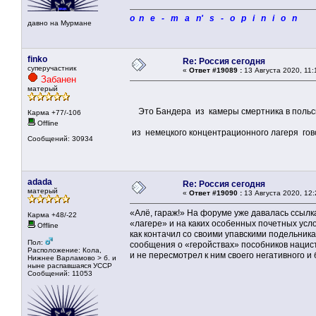
o n e - m a n' s - o p i n i o n
давно на Мурмане
finko
Re: Россия сегодня
суперучастник
«
Ответ #19089 :
13 Августа 2020, 11:
Забанен
матерый
Это Бандера из камеры смертника в польс
Карма +77/-106
Offline
из немецкого концентрационного лагеря го
Сообщений: 30934
adada
Re: Россия сегодня
матерый
«
Ответ #19090 :
13 Августа 2020, 12:
«Алё, гараж!» На форуме уже давалась ссылк
Карма +48/-22
«лагере» и на каких особенных почетных усл
Offline
как контачил со своими упавскими подельник
Пол:
сообщения о «геройствах» пособников нацист
Расположение: Кола,
и не пересмотрел к ним своего негативного и
Нижнее Варламово > б. и
ныне распавшаяся УССР
Сообщений: 11053