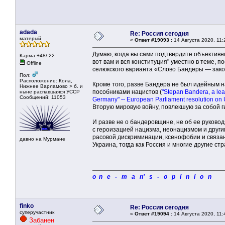
adada
Re: Россия сегодня
матерый
«
Ответ #19093 :
14 Августа 2020, 11:
Думаю, когда вы сами подтвердите объективно
Карма +48/-22
вот вам и вся конституция" уместно в теме, 
Offline
селюкского варианта «Слово Бандеры — закон
Пол:
Расположение: Кола,
Кроме того, разве Бандера не был идейным н
Нижнее Варламово > б. и
пособниками нацистов (
"Stepan Bandera, a lea
ныне распавшаяся УССР
Сообщений: 11053
Germany" -- European Parliament resolution on
Вторую мировую войну, повлекшую за собой 
И разве не о бандеровщине, не об ее руково
с героизацией нацизма, неонацизмом и друг
расовой дискриминации, ксенофобии и связан
давно на Мурмане
Украина, тогда как Россия и многие другие с
o n e - m a n' s - o p i n i o n
finko
Re: Россия сегодня
суперучастник
«
Ответ #19094 :
14 Августа 2020, 11:
Забанен