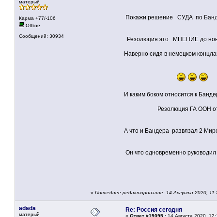
матерый
Покажи решение СУДА по Бандер
Карма +77/-106
Offline
Сообщений: 30934
Резолюция это МНЕНИЕ до новых об ,с
Наверно сидя в немецком концлагере о
И каким боком относится к Банде
Резолюция ГА ООН от 18 декаб
А что и Бандера развязал 2 Мирову
Он что одновременно руководил и С
«
Последнее редактирование: 14 Августа 2020, 11:5
adada
Re: Россия сегодня
матерый
«
Ответ #19095 :
14 Августа 2020, 12: