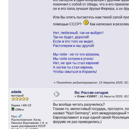
его заперли в один концлагерь с другими фр
покончил с собой от обиды, что и его приняли
он и его папа
лучшиe друзья Фюрера, и их др
Или Вы опять пытаетесь нам тихой сапой пр
помощью СССР?
Как написано в резолю
Нет, любезный, так не выйдет!
Так не будет, дорогой!
Если ж кто того не видит,
Растолкуем в час-другой!
Мы тебя - не то что взгреем,
Мы тебя сотрем в утиль!
Нет, не зря ты стал евреем!
А затем ты стал евреем,
Чтобы смыться в Израиль!
«
Последнее редактирование: 15 Августа 2020, 01:
adada
Re: Россия сегодня
матерый
«
Ответ #19097 :
16 Августа 2020, 00:
Вы вообще читать разучились?
Карма +48/-22
Глазки-то, милостивый государь, протрите,
Offline
назвал "Nazi Germany", кого международный т
Пол:
Европарламент в еще одной своей Резолюции
Расположение: Кола,
форуме не раз приводились.)
Нижнее Варламово > б. и
ныне распавшаяся УССР