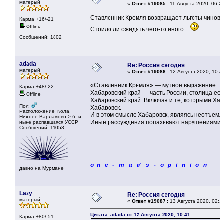
матерый
«
Ответ #19085 :
11 Августа 2020, 06:
Ставленник Кремля возвращает льготы чинов
Карма +16/-21
Offline
Стоило ли ожидать чего-то иного...
Сообщений: 1802
adada
Re: Россия сегодня
матерый
«
Ответ #19086 :
12 Августа 2020, 10:
«Ставленник Кремля» — мутное выражение.
Карма +48/-22
Хабаровский край — часть России, столица е
Offline
Хабаровский край. Включая и те, которыми Ха
Пол:
Хабаровск.
Расположение: Кола,
И в этом смысле Хабаровск, являясь неотъем
Нижнее Варламово > б. и
Иные рассуждения попахивают нарушениями 
ныне распавшаяся УССР
Сообщений: 11053
o n e - m a n' s - o p i n i o n
давно на Мурмане
Lazy
Re: Россия сегодня
матерый
«
Ответ #19087 :
13 Августа 2020, 02:
Цитата: adada от 12 Августа 2020, 10:41
Карма +80/-51