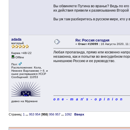
Вы обвиняете Путина во вранье? Ведь по его
их действия привели к развязыванию Второй
Вы уж там разберитесь в русском мире, кто у ва
adada
Re: Россия сегодня
матерый
«
Ответ #19099 :
16 Августа 2020, 11:
Любая пропаганда, прямо или косвенно напр
Карма +48/-22
незаконна, как и попытки во внесудебном пор
Offline
нынешнюю Россию и ее руководство.
Пол:
Расположение: Кола,
Нижнее Варламово > б. и
ныне распавшаяся УССР
Сообщений: 11053
o n e - m a n' s - o p i n i o n
давно на Мурмане
Страниц:
1
...
953
954
[
955
]
956
957
...
1092
Вверх