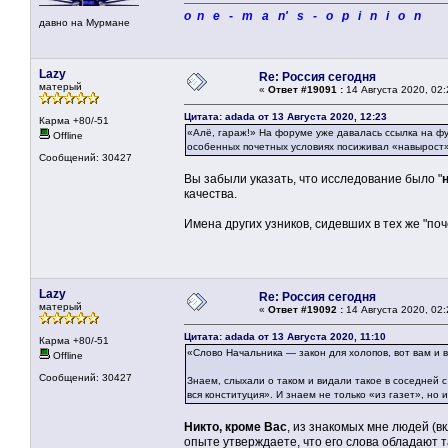
o n e - m a n' s - o p i n i o n
давно на Мурмане
Lazy
Re: Россия сегодня
матерый
«
Ответ #19091 :
14 Августа 2020, 02:
Цитата: adada от 13 Августа 2020, 12:23
Карма +80/-51
«Алё, гараж!» На форуме уже давалась ссылка на фу
Offline
особенных почетных условиях посиживал «навырост
Сообщений: 30427
Вы забыли указать, что исследование было "
качества.
Имена других узников, сидевших в тех же "по
Lazy
Re: Россия сегодня
матерый
«
Ответ #19092 :
14 Августа 2020, 02:
Цитата: adada от 13 Августа 2020, 11:10
Карма +80/-51
«Слово Начальника — закон для холопов, вот вам и в
Offline
Сообщений: 30427
Знаем, слыхали о таком и видали такое в соседней с
вся конституция». И знаем не только «из газет», но 
Никто, кроме Вас
, из знакомых мне людей (в
опыте утверждаете, что его слова обладают 