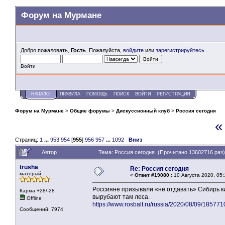
Форум на Мурмане
Добро пожаловать,
Гость
. Пожалуйста,
войдите
или
зарегистрируйтесь
.
Войти
НАЧАЛО
ПРАВИЛА
ПОМОЩЬ
ПОИСК
ВОЙТИ
РЕГИСТРАЦИЯ
Форум на Мурмане
>
Общие форумы
>
Дискуссионный клуб
>
Россия сегодня
«
Страниц:
1
...
953
954
[
955
]
956
957
...
1092
Вниз
Автор
Тема: Россия сегодня (Прочитано 13602716 раз)
trusha
Re: Россия сегодня
матерый
«
Ответ #19080 :
10 Августа 2020, 05:
Pоссияне призывали «не отдавать» Сибирь к
Карма +28/-28
вырубают там леса.
Offline
https://www.rosbalt.ru/russia/2020/08/09/185
Сообщений: 7974