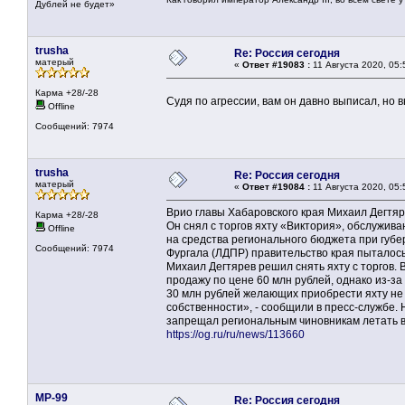
Дублей не будет»
trusha
Re: Россия сегодня
матерый
«
Ответ #19083 :
11 Августа 2020, 05:
Карма +28/-28
Судя по агрессии, вам он давно выписал, но
Offline
Сообщений: 7974
trusha
Re: Россия сегодня
матерый
«
Ответ #19084 :
11 Августа 2020, 05:
Врио главы Хабаровского края Михаил Дегтяр
Карма +28/-28
Он снял с торгов яхту «Виктория», обслужив
Offline
на средства регионального бюджета при губ
Сообщений: 7974
Фургала (ЛДПР) правительство края пыталось
Михаил Дегтярев решил снять яхту с торгов.
продажу по цене 60 млн рублей, однако из-з
30 млн рублей желающих приобрести яхту не 
собственности», - сообщили в пресс-службе.
запрещал региональным чиновникам летать в
https://og.ru/ru/news/113660
MP-99
Re: Россия сегодня