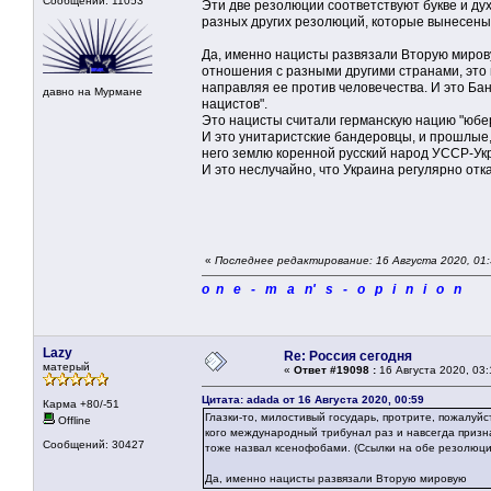
Сообщений: 11053
Эти две резолюции соответствуют букве и дух
разных других резолюций, которые вынесены 
Да, именно нацисты развязали Вторую мирову
отношения с разными другими странами, это
направляя ее против человечества. И это Б
давно на Мурмане
нацистов".
Это нацисты считали германскую нацию "юбер 
И это унитаристские бандеровцы, и прошлые,
него землю коренной русский народ УССР-Ук
И это неслучайно, что Украина регулярно от
«
Последнее редактирование: 16 Августа 2020, 01
o n e - m a n' s - o p i n i o n
Lazy
Re: Россия сегодня
матерый
«
Ответ #19098 :
16 Августа 2020, 03:
Цитата: adada от 16 Августа 2020, 00:59
Карма +80/-51
Глазки-то, милостивый государь, протрите, пожалуй
Offline
кого международный трибунал раз и навсегда призн
Сообщений: 30427
тоже назвал ксенофобами. (Ссылки на обе резолюци
Да, именно нацисты развязали Вторую мировую