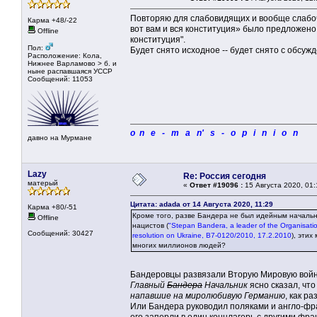
Повторяю для слабовидящих и вообще слабоч
Карма +48/-22
вот вам и вся конституция» было предложено 
Offline
конституция".
Пол:
Будет снято исходное -- будет снято с обсуж
Расположение: Кола,
Нижнее Варламово > б. и
ныне распавшаяся УССР
Сообщений: 11053
o n e - m a n' s - o p i n i o n
давно на Мурмане
Lazy
Re: Россия сегодня
матерый
«
Ответ #19096 :
15 Августа 2020, 01:
Цитата: adada от 14 Августа 2020, 11:29
Карма +80/-51
Кроме того, разве Бандера не был идейным начальн
Offline
нацистов (
"Stepan Bandera, a leader of the Organisatio
Сообщений: 30427
resolution on Ukraine, B7-0120/2010, 17.2.2010
), эти
многих миллионов людей?
Бандеровцы развязали Вторую Мировую во
Главный
Бандера
Начальник
ясно сказал, чт
напавшие на миролюбивую Германию
, как р
Или Бандера руководил поляками и англо-фр