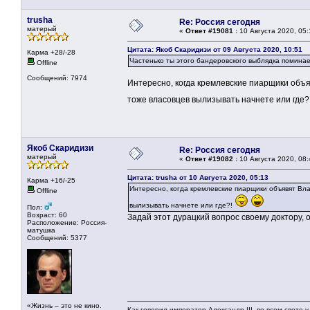
trusha
Re: Россия сегодня
матерый
«
Ответ #19081 :
10 Августа 2020, 05:
Цитата: Якоб Скаридизи от 09 Августа 2020, 10:51
Карма +28/-28
Частенько ты этого бандеровского выблядка поминае
Offline
Сообщений: 7974
Интересно, когда кремлевские пиарщики объ
тоже власовцев вылизывать начнете или где?
Якоб Скаридизи
Re: Россия сегодня
матерый
«
Ответ #19082 :
10 Августа 2020, 08:
Цитата: trusha от 10 Августа 2020, 05:13
Карма +16/-25
Интересно, когда кремлевские пиарщики объявят Вл
Offline
вылизывать начнете или где?!
Пол:
Возраст: 60
Задай этот дурацкий вопрос своему доктору,
Расположение: Россия-
матушка
Сообщений: 5377
«Жизнь – это не кино.
Как говорил император Александр III, во всем свете 