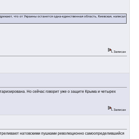
рекают, что от Украины останется одна-единственная область, Киевская, написал
Записан
таризирована. Но сейчас говорит уже о защите Крыма и четырех
Записан
бстреливают натовскими пушками революционно самоопределившийся