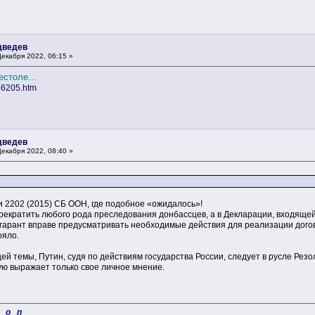
дведев
екабря 2022, 06:15 »
естоле...
86205.htm
дведев
екабря 2022, 08:40 »
и 2202 (2015) СБ ООН, где подобное «ожидалось»!
рекратить любого рода преследования донбассцев, а в Декларации, входяще
к гарант вправе предусматривать необходимые действия для реализации дого
ояло.
щей темы, Путин, судя по действиям государства России, следует в русле Рез
ую выражает только свое личное мнение.
i o n