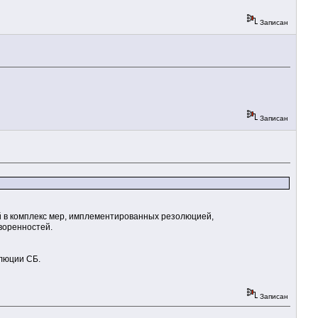
Записан
Записан
й в комплекс мер, имплементированных резолюцией,
воренностей.
олюции СБ.
Записан