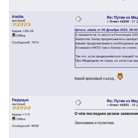
trusha
Re: Путин vs Ме
матерый
«
Ответ #4250 :
07 Д
Цитата: adada от 06 Декабря 2022, 08:40
Карма +28/-28
А покажите-ка то место в Резолюции 220
Offline
Напротив, Киеву предписывалось прекрат
Сообщений: 7974
вправе предусматривать необходимые де
И никакого НАТО там и близко не стояло.
Так что, если придерживаться текущей т
Про Медведева не скажу, он зачастую вы
Какой красивый съезд...
Перуныч
Re: Путин vs Ме
матерый
«
Ответ #4251 :
28 Д
О чём последнее резкое заявлени
Карма +7/-5
Offline
Экономика и политика
Сообщений: 8658