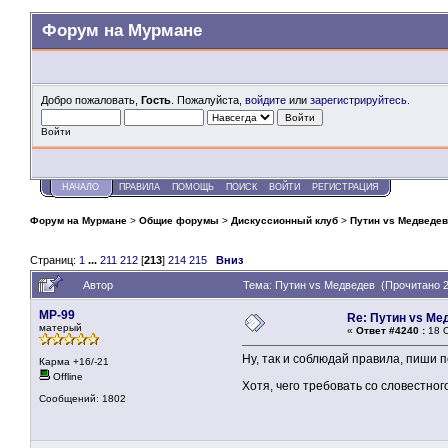
Форум на Мурмане
Добро пожаловать,
Гость
. Пожалуйста,
войдите
или
зарегистрируйтесь
.
Войти
НАЧАЛО
ПРАВИЛА
ПОМОЩЬ
ПОИСК
ВОЙТИ
РЕГИСТРАЦИЯ
Форум на Мурмане
>
Общие форумы
>
Дискуссионный клуб
>
Путин vs Медведев
Страниц:
1
...
211
212
[
213
]
214
215
Вниз
Автор
Тема: Путин vs Медведев (Прочитано 2
MP-99
Re: Путин vs Ме
матерый
«
Ответ #4240 :
18 О
Ну, так и соблюдай правила, пиши п
Карма +16/-21
Offline
Хотя, чего требовать со словестног
Сообщений: 1802