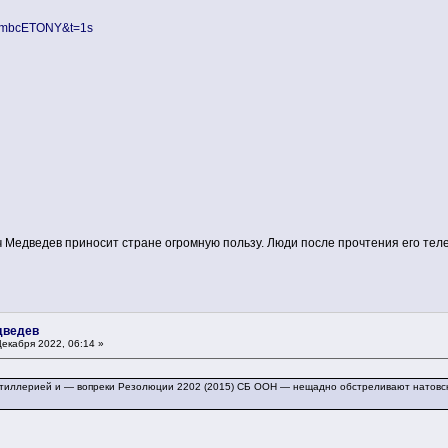
42mbcETONY&t=1s
Медведев приносит стране огромную пользу. Люди после прочтения его телег
дведев
екабря 2022, 06:14 »
ртиллерией и — вопреки Резолюции 2202 (2015) СБ ООН — нещадно обстреливают натовс