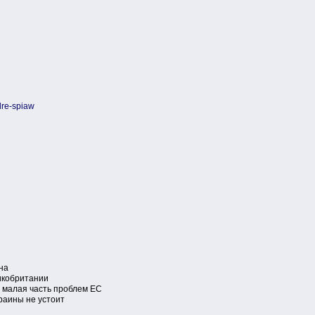
dre-spiaw
на
икобритании
о малая часть проблем ЕС
раины не устоит