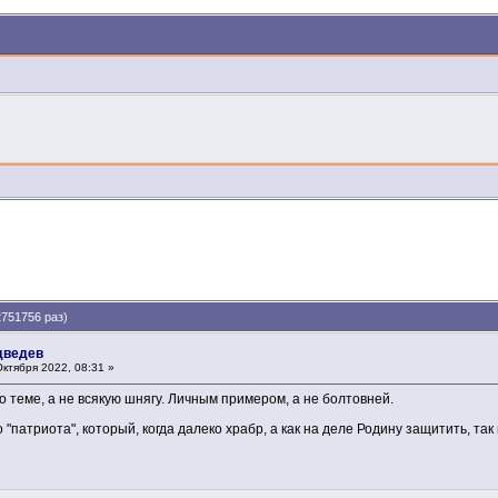
751756 раз)
дведев
ктября 2022, 08:31 »
о теме, а не всякую шнягу. Личным примером, а не болтовней.
о "патриота", который, когда далеко храбр, а как на деле Родину защитить, та