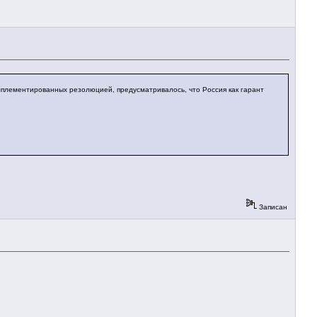
мплементированных резолюцией, предусматривалось, что Россия как гарант
Записан