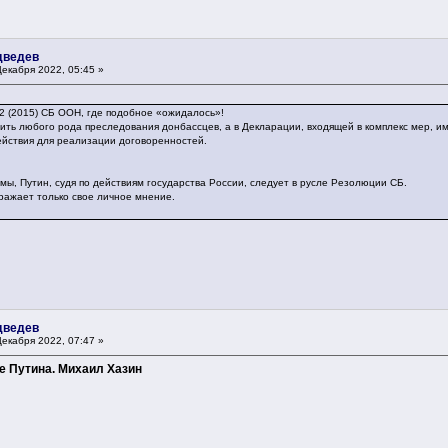
дведев
екабря 2022, 05:45 »
2 (2015) СБ ООН, где подобное «ожидалось»!
ить любого рода преследования донбассцев, а в Декларации, входящей в комплекс мер, и
йствия для реализации договоренностей.
емы, Путин, судя по действиям государства России, следует в русле Резолюции СБ.
ражает только свое личное мнение.
дведев
екабря 2022, 07:47 »
е Путина. Михаил Хазин