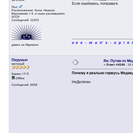
Если ошибаюсь, поправьте.
Пол:
Расположение: Кола, Нижнее
Варламово > б. и ныне распавшаяся
УССР
Сообщений: 11053
o n e - m a n' s - o p i n 
давно на Мурмане
Перуныч
Re: Путин vs М
матерый
«
Ответ #4246 :
16 
Почему я реально горжусь Медв
Карма +7/-5
Offline
НеДелягин
Сообщений: 8658