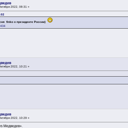
дведев
ктября 2022, 08:31 »
:02
ня finko о президенте России)
r434
дведев
ктября 2022, 10:21 »
дведев
ктября 2022, 10:29 »
 vs Медведев».