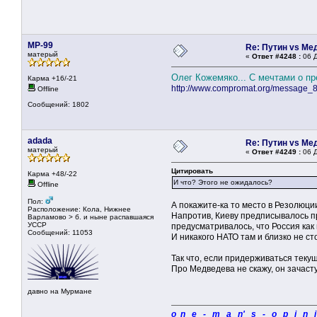
MP-99
Re: Путин vs Ме
матерый
«
Ответ #4248 :
06 Д
Олег Кожемяко... С мечтами о пр
Карма +16/-21
http://www.compromat.org/message_
Offline
Сообщений: 1802
adada
Re: Путин vs Ме
матерый
«
Ответ #4249 :
06 Д
Цитировать
Карма +48/-22
И что? Этого не ожидалось?
Offline
Пол:
А покажите-ка то место в Резолюци
Расположение: Кола, Нижнее
Напротив, Киеву предписывалось п
Варламово > б. и ныне распавшаяся
УССР
предусматривалось, что Россия ка
Сообщений: 11053
И никакого НАТО там и близко не ст
Так что, если придерживаться теку
Про Медведева не скажу, он зачаст
давно на Мурмане
o n e - m a n' s - o p i n 