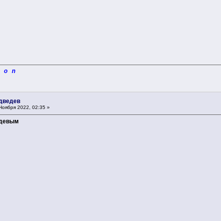
i o n
едведев
Ноября 2022, 02:35 »
едевым