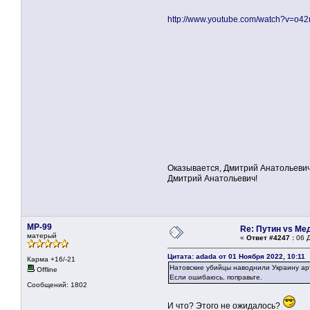
http://www.youtube.com/watch?v=o
Оказывается, Дмитрий Анатольевич 
Дмитрий Анатольевич!
MP-99
Re: Путин vs Ме
матерый
«
Ответ #4247 :
06 Д
Цитата: adada от 01 Ноября 2022, 10:11
Карма +16/-21
Натовские убийцы наводнили Украину а
Offline
Если ошибаюсь, поправьте.
Сообщений: 1802
И что? Этого не ожидалось?