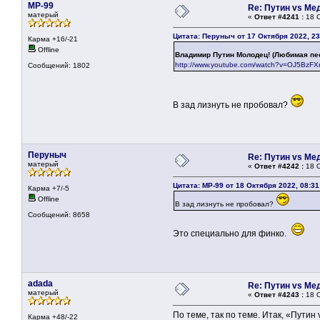
MP-99
Re: Путин vs Ме
матерый
«
Ответ #4241 :
18 О
Цитата: Перуныч от 17 Октября 2022, 23
Карма +16/-21
Offline
Владимир Путин Молодец! (Любимая пес
http://www.youtube.com/watch?v=OJ5BzFX
Сообщений: 1802
В зад лизнуть не пробовал?
Перуныч
Re: Путин vs Ме
матерый
«
Ответ #4242 :
18 О
Цитата: MP-99 от 18 Октября 2022, 08:31
Карма +7/-5
Offline
В зад лизнуть не пробовал?
Сообщений: 8658
Это специально для финко.
adada
Re: Путин vs Ме
матерый
«
Ответ #4243 :
18 О
По теме, так по теме. Итак, «Путин
Карма +48/-22