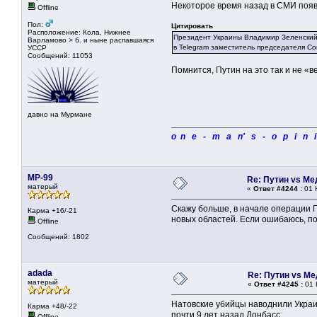
Некоторое время назад в СМИ поя
Offline
Пол:
Цитировать
Расположение: Кола, Нижнее
Президент Украины Владимир Зеленский с
Варламово > б. и ныне распавшаяся
в Telegram заместитель председателя С
УССР
Сообщений: 11053
Помнится, Путин на это так и не «
давно на Мурмане
o n e - m a n' s - o p i n 
MP-99
Re: Путин vs М
матерый
«
Ответ #4244 :
01 
Скажу больше, в начале операции 
Карма +16/-21
новых областей. Если ошибаюсь, по
Offline
Сообщений: 1802
adada
Re: Путин vs М
матерый
«
Ответ #4245 :
01 
Натовские убийцы наводнили Укра
Карма +48/-22
почти 9 лет назад Донбасс.
Offline