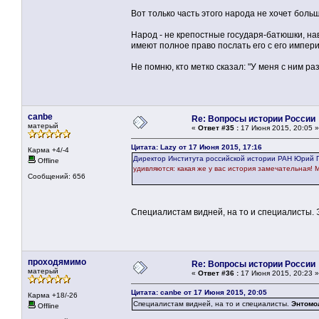
Вот только часть этого народа не хочет боль
Народ - не крепостные государя-батюшки, на
имеют полное право послать его с его импер
Не помню, кто метко сказал: "У меня с ним раз
canbe
Re: Вопросы истории России
матерый
«
Ответ #35 :
17 Июня 2015, 20:05 »
Цитата: Lazy от 17 Июня 2015, 17:16
Карма +4/-4
Директор Института российской истории РАН Юрий 
Offline
удивляются: какая же у вас история замечательная! Мы
Сообщений: 656
Специалистам видней, на то и специалисты. Э
проходямимо
Re: Вопросы истории России
матерый
«
Ответ #36 :
17 Июня 2015, 20:23 »
Цитата: canbe от 17 Июня 2015, 20:05
Карма +18/-26
Специалистам видней, на то и специалисты.
Энтомол
Offline