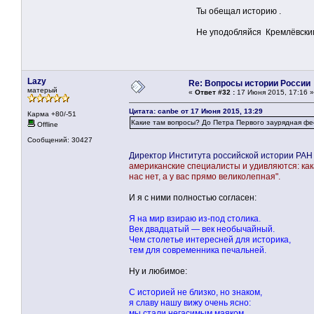
Ты обещал историю .
Не уподобляйся Кремлёвским сл
Lazy
Re: Вопросы истории России
матерый
«
Ответ #32 :
17 Июня 2015, 17:16 »
Цитата: canbe от 17 Июня 2015, 13:29
Карма +80/-51
Какие там вопросы? До Петра Первого заурядная фе
Offline
Сообщений: 30427
Директор Института российской истории РА
американские специалисты и удивляются: кака
нас нет, а у вас прямо великолепная".
И я с ними полностью согласен:
Я на мир взираю из-под столика.
Век двадцатый — век необычайный.
Чем столетье интересней для историка,
тем для современника печальней.
Ну и любимое:
С историей не близко, но знаком,
я славу нашу вижу очень ясно:
мы стали негасимым маяком,