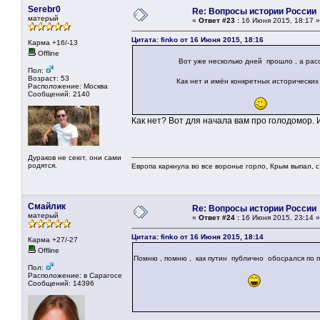
Serebr0
Re: Вопросы истории России
матерый
«
Ответ #23 :
16 Июня 2015, 18:17 »
Цитата: finko от 16 Июня 2015, 18:16
Карма +16/-13
Offline
Вот уже несколько дней прошло , а рассказа д
Пол:
Возраст: 53
Как нет и имён конкретных исторических л
Расположение: Москва
Сообщений: 2140
Как нет? Вот для начала вам про голодомор. И
Дураков не сеют, они сами
родятся.
Европа каркнула во все воронье горло, Крым выпал, с
Смайлик
Re: Вопросы истории России
матерый
«
Ответ #24 :
16 Июня 2015, 23:14 »
Цитата: finko от 16 Июня 2015, 18:14
Карма +27/-27
Offline
Помню , помню , как путин публично обосрался по 
Пол:
Расположение: в Сарагосе
Сообщений: 14396