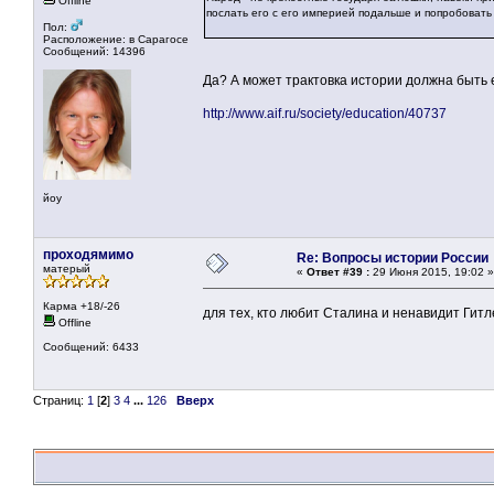
Offline
послать его с его империей подальше и попробовать
Пол:
Расположение: в Сарагосе
Сообщений: 14396
Да? А может трактовка истории должна быть 
http://www.aif.ru/society/education/40737
йоу
проходямимо
Re: Вопросы истории России
матерый
«
Ответ #39 :
29 Июня 2015, 19:02 »
Карма +18/-26
для тех, кто любит Сталина и ненавидит Гит
Offline
Сообщений: 6433
Страниц:
1
[
2
]
3
4
...
126
Вверх