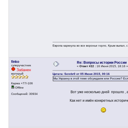
Европа каркнула во все воронье горло, Крым выпал, с
finko
Re: Вопросы истории России
суперучастник
«
Ответ #22 :
16 Июня 2015, 18:16 »
Забанен
матерый
Цитата: Serebr0 от 05 Июня 2015, 00:16
Мы Украину в этой теме обсуждаем или Россию? Если 
Карма +77/-106
Offline
Вот уже несколько дней прошло , а расск
Сообщений: 30934
Как нет и имён конкретных историческ