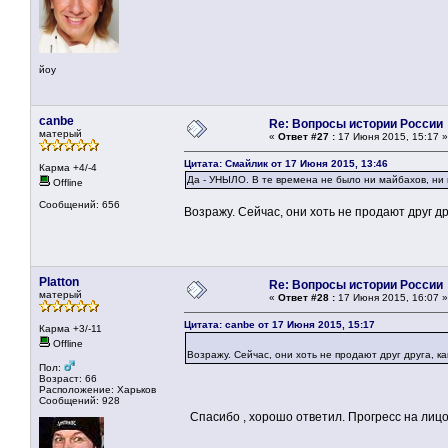
йоу
canbe
Re: Вопросы истории России
матерый
«
Ответ #27 :
17 Июня 2015, 15:17 »
Цитата: Смайлик от 17 Июня 2015, 13:46
Карма +4/-4
Да - УНЫЛО. В те времена не было ни майбахов, ни 
Offline
Сообщений: 656
Возражу. Сейчас, они хоть не продают друг д
Platton
Re: Вопросы истории России
матерый
«
Ответ #28 :
17 Июня 2015, 16:07 »
Цитата: canbe от 17 Июня 2015, 15:17
Карма +3/-11
Offline
Возражу. Сейчас, они хоть не продают друг друга, к
Пол:
Возраст: 66
Расположение: Харьков
Сообщений: 928
Спасибо , хорошо ответил. Прогресс на лицо