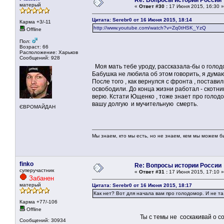
Re: Вопросы истории России
матерый
«
Ответ #30 :
17 Июня 2015, 16:30 »
Цитата: Serebr0 от 16 Июня 2015, 18:14
Карма +3/-11
http://www.youtube.com/watch?v=Zq0tHSK_YzQ
Offline
Пол:
Возраст: 66
Расположение: Харьков
Сообщений: 928
Моя мать тебе уроду, рассказала-бы о голод
Бабушка не любила об этом говорить, я думаю
После того , как вернулся с фронта , постави
освободили. До конца жизни работал - скотник
верю. Кстати Ющенко , тоже знает про голодо
вашу долгую и мучительную смерть.
ЄВРОМАЙДАН
Мы знаем, кто мы есть, но не знаем, кем мы можем б
finko
Re: Вопросы истории России
суперучастник
«
Ответ #31 :
17 Июня 2015, 17:10 »
Забанен
матерый
Цитата: Serebr0 от 16 Июня 2015, 18:17
Как нет? Вот для начала вам про голодомор. И не та
Карма +77/-106
Offline
Ты с темы не соскакивай о современ
Сообщений: 30934