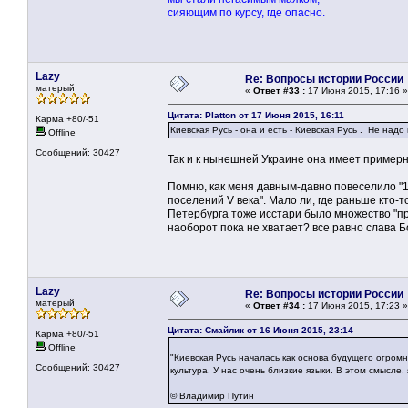
сияющим по курсу, где опасно.
Lazy
Re: Вопросы истории России
матерый
«
Ответ #33 :
17 Июня 2015, 17:16 »
Цитата: Platton от 17 Июня 2015, 16:11
Карма +80/-51
Киевская Русь - она и есть - Киевская Русь . Не на
Offline
Сообщений: 30427
Так и к нынешней Украине она имеет примерн
Помню, как меня давным-давно повеселило "1
поселений V века". Мало ли, где раньше кто-т
Петербурга тоже исстари было множество "при
наоборот пока не хватает? все равно слава Бо
Lazy
Re: Вопросы истории России
матерый
«
Ответ #34 :
17 Июня 2015, 17:23 »
Цитата: Смайлик от 16 Июня 2015, 23:14
Карма +80/-51
Offline
"Киевская Русь началась как основа будущего огром
Сообщений: 30427
культура. У нас очень близкие языки. В этом смысле,
© Владимир Путин