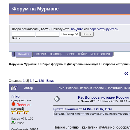
Форум на Мурмане
Добро пожаловать,
Гость
. Пожалуйста,
войдите
или
зарегистрируйтесь
.
Войти
НАЧАЛО
ПРАВИЛА
ПОМОЩЬ
ПОИСК
ВОЙТИ
РЕГИСТРАЦИЯ
Форум на Мурмане
>
Общие форумы
>
Дискуссионный клуб
>
Вопросы истории 
«
Страниц:
1
[
2
]
3
4
...
126
Вниз
Автор
Тема: Вопросы истории России (Прочитано 1681
finko
Re: Вопросы истории России
суперучастник
«
Ответ #20 :
16 Июня 2015, 18:14 »
Забанен
матерый
Цитата: Смайлик от 14 Июня 2015, 11:40
Кстати, Путин любит порассуждать на исторические т
Карма +77/-106
Offline
Помню , помню , как путин публично обосрал
Сообщений: 30934