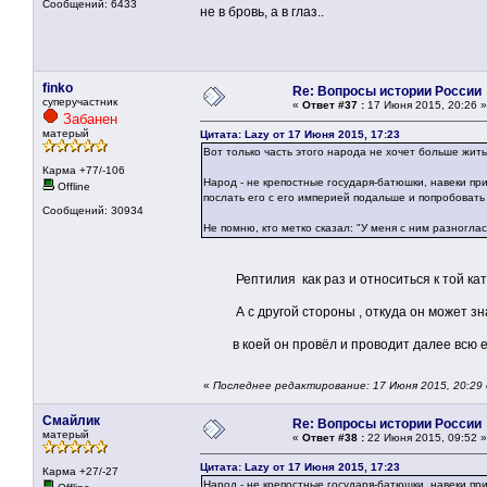
Сообщений: 6433
не в бровь, а в глаз..
finko
Re: Вопросы истории России
суперучастник
«
Ответ #37 :
17 Июня 2015, 20:26 »
Забанен
матерый
Цитата: Lazy от 17 Июня 2015, 17:23
Вот только часть этого народа не хочет больше жит
Карма +77/-106
Народ - не крепостные государя-батюшки, навеки пр
Offline
послать его с его империей подальше и попробовать
Сообщений: 30934
Не помню, кто метко сказал: "У меня с ним разноглас
Рептилия как раз и относиться к той катег
А с другой стороны , откуда он может знат
в коей он провёл и проводит далее всю ег
«
Последнее редактирование: 17 Июня 2015, 20:29 
Смайлик
Re: Вопросы истории России
матерый
«
Ответ #38 :
22 Июня 2015, 09:52 »
Цитата: Lazy от 17 Июня 2015, 17:23
Карма +27/-27
Народ - не крепостные государя-батюшки, навеки пр