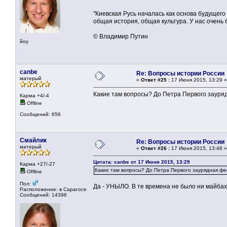
"Киевская Русь началась как основа будущего
общая история, общая культура. У нас очень б
© Владимир Путин
йоу
canbe
Re: Вопросы истории России
матерый
«
Ответ #25 :
17 Июня 2015, 13:29 »
Какие там вопросы? До Петра Первого зауряд
Карма +4/-4
Offline
Сообщений: 656
Смайлик
Re: Вопросы истории России
матерый
«
Ответ #26 :
17 Июня 2015, 13:46 »
Цитата: canbe от 17 Июня 2015, 13:29
Карма +27/-27
Какие там вопросы? До Петра Первого заурядная фе
Offline
Пол:
Да - УНЫЛО. В те времена не было ни майбахо
Расположение: в Сарагосе
Сообщений: 14396