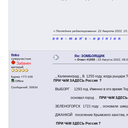
«
Последнее редактирование: 22 Августа 2022, 15:
o n e - m a n' s - o p i n i o n
finko
Re: ЗОМБОЯЩИК
суперучастник
«
Ответ #1550 :
23 Августа 2022, 09:0
Забанен
матерый
,, Калининград ,, В 1255 году, когда рыцари
Карма +77/-106
ПРИ ЧёМ ЗАДЕСЬ Россия ?
Offline
Сообщений: 30934
ВЫБОРГ 1293 год. Именно в это время Торк
основал город .
ПРИ ЧёМ ЗДЕСЬ
ЗЕЛЕНОГОРСК 1721 году , основали шве
ДЖАНКОЙ поселение Крымского ханства, пер
ПРИ ЧёМ ЗДЕСЬ Россия ?