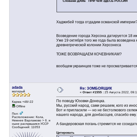
Словами ДАМа ПРИ ЧёМ ЗДЕСЬ РОССИЯ
Хаджибей тогда отдадим османской импери
Возведение города Херсона датируется 18 июн
Уже 19 октября того же года была возведена 
древнегреческой колонии Херсонеса
ТОЖЕ ВОЗВРАЩАЕМ КОЧЕВНИКАМ?
вообщем украинцев тоже не просматривается,
adada
Re: ЗОМБОЯЩИК
матерый
«
Ответ #1555 :
25 Августа 2022, 09:1
По поводу Юзовки-Донецка.
Карма +48/-22
Мы, русский народ, сами решаем, кого из ино
Offline
Вот и пригласили — но не бестолкового селюк
Пол:
нашего народа, для донбассцев, спасибо ему.
Расположение: Кола,
Нижнее Варламово > б. и
А бандеровская погань стремится не созидать,
ныне распавшаяся УССР
Сообщений: 11053
Цитировать