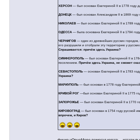
ХЕРСОН
— был основан Екатериной II в 1778 году д
ДОНЕЦК
— был основан Александром II в 1869 году 
НИКОЛАЕВ
— был основан Екатериной II в 1789 году
ОДЕССА
— была основана Екатериной II в 1794 год
ЧЕРНИГОВ
— один из древнейших русских городов, о
его разрушили и отобрали эту территорию у русских.
Спрашивается: причём здесь Украина?
СИМФЕРОПОЛЬ
— был основан Екатериной II в 178
поселением.
Причём здесь Украина, не сможет ска
СЕВАСТОПОЛЬ
— основан Екатериной II в 1783 год
Украина?
МАРИУПОЛЬ
— был основан в 1778 году Екатериной 
КРИВОЙ РОГ
—был основан Екатериной II в 1775 го
ЗАПОРОЖЬЕ
— был основан Екатериной II в 1770 г
КИРОВОГРАД
— был основан в 1754 году русской и
впрочем, и Киров?