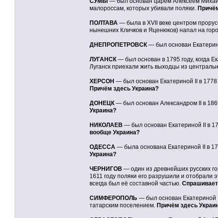
СУМЫ
— был основан царём Алексеем Михайл
малороссам, которых убивали поляки.
Причём
ПОЛТАВА
— была в XVII веке центром прорус
нынешних Кличков и Яценюков) напал на горо
ДНЕПРОПЕТРОВСК
— был основан Екатерино
ЛУГАНСК
— был основан в 1795 году, когда Е
Луганск приехали жить выходцы из централь
ХЕРСОН
— был основан Екатериной II в 1778
Причём здесь Украина?
ДОНЕЦК
— был основан Александром II в 186
Украина?
НИКОЛАЕВ
— был основан Екатериной II в 17
вообще Украина?
ОДЕССА
— была основана Екатериной II в 1
Украина?
ЧЕРНИГОВ
— один из древнейших русских гор
1611 году поляки его разрушили и отобрали эт
всегда был её составной частью.
Спрашиваетс
СИМФЕРОПОЛЬ
— был основан Екатериной I
татарским поселением.
Причём здесь Украин