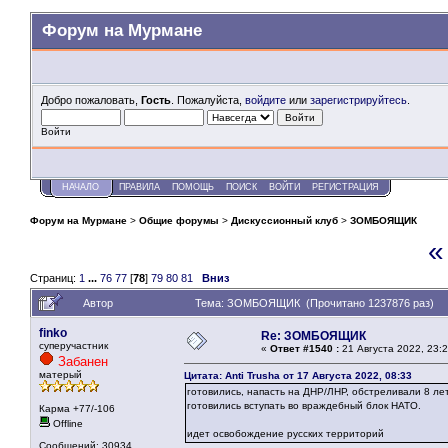
Форум на Мурмане
Добро пожаловать,
Гость
. Пожалуйста,
войдите
или
зарегистрируйтесь
.
Войти
НАЧАЛО
ПРАВИЛА
ПОМОЩЬ
ПОИСК
ВОЙТИ
РЕГИСТРАЦИЯ
Форум на Мурмане
>
Общие форумы
>
Дискуссионный клуб
>
ЗОМБОЯЩИК
«
Страниц:
1
...
76
77
[
78
]
79
80
81
Вниз
Автор
Тема: ЗОМБОЯЩИК (Прочитано 1237876 раз)
finko
Re: ЗОМБОЯЩИК
суперучастник
«
Ответ #1540 :
21 Августа 2022, 23:2
Забанен
матерый
Цитата: Anti Trusha от 17 Августа 2022, 08:33
готовились, напасть на ДНР/ЛНР, обстреливали 8 ле
готовились вступать во враждебный блок НАТО.
Карма +77/-106
Offline
идет освобождение русских территорий
Сообщений: 30934