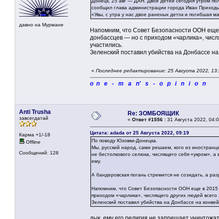
Донецк, 25 авг — ДАН. Двое детей сегодня утром по
сообщил глава администрации города Иван Приходь
«Увы, с утра у нас двое раненых деток и погибшая 
давно на Мурмане
Напомним, что Совет Безопасности ООН еще 
донбассцев — но с приходом «чарлика», числ
участились.
Зеленский поставил убийства на Донбассе на 
«
Последнее редактирование: 25 Августа 2022, 13
o n e - m a n' s - o p i n i o n
Anti Trusha
Re: ЗОМБОЯЩИК
завсегдатай
«
Ответ #1556 :
31 Августа 2022, 04:0
Цитата: adada от 25 Августа 2022, 09:19
Карма +1/-18
По поводу Юзовки-Донецка.
Offline
Мы, русский народ, сами решаем, кого из иностранц
Сообщений: 128
не бестолкового селюка, числящего себя «укром», а
ему.
А бандеровская погань стремится не созидать, а раз
Напомним, что Совет Безопасности ООН еще в 2015 
приходом «чарлика», числящего других людей всего
Зеленский поставил убийства на Донбассе на конвейе
дык, ему его религия не запрещает уничтожат