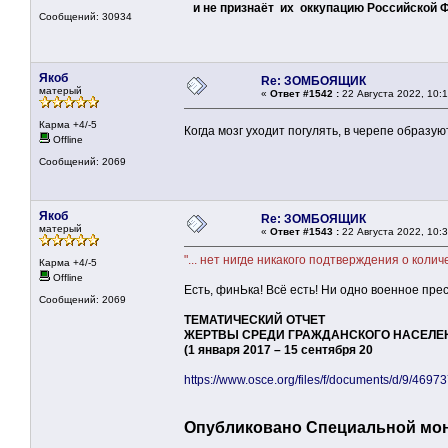
и не признаёт их оккупацию Российской Ф
Сообщений: 30934
Якоб
Re: ЗОМБОЯЩИК
матерый
«
Ответ #1542 :
22 Августа 2022, 10:1
Карма +4/-5
Когда мозг уходит погулять, в черепе образу
Offline
Сообщений: 2069
Якоб
Re: ЗОМБОЯЩИК
матерый
«
Ответ #1543 :
22 Августа 2022, 10:3
"... нет нигде никакого подтверждения о количе
Карма +4/-5
Offline
Есть, финЬка! Всё есть! Ни одно военное пр
Сообщений: 2069
ТЕМАТИЧЕСКИЙ ОТЧЕТ
ЖЕРТВЫ СРЕДИ ГРАЖДАНСКОГО НАСЕЛЕН
(1 января 2017 – 15 сентября 20
https://www.osce.org/files/f/documents/d/9/46973
Опубликовано Специальной мон