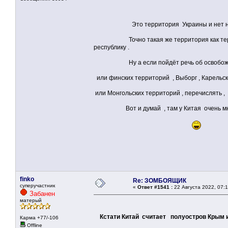
Это территория Украины и нет нигде ник
Точно такая же территория как территор
республику .
Ну а если пойдёт речь об освобождени
или финских территорий , Выборг , Карельск
или Монгольских территорий , перечислять , в
Вот и думай , там у Китая очень мног
finko
Re: ЗОМБОЯЩИК
суперучастник
«
Ответ #1541 :
22 Августа 2022, 07:1
Забанен
матерый
Кстати Китай считает полуостров Крым 
Карма +77/-106
Offline