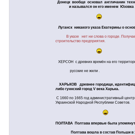
Донецк вообще основал англичанин техни
и назывался он его именем Юзовка 
Луганск никакого указа Екатерины о основ
В указе нет ни слова о городе. Получа
строительство предприятия.
ХЕРСОН с древних времён на его территории
русские не жили .
ХАРЬКОВ древнее городище, идентифицир
либо гуннский город V века Харька.
С 1660 по 1665 год административный центр 
Украинской Народной Республики Советов.
ПОЛТАВА Полтава впервые была упомянута 
Полтава вошла в состав Польши в 15