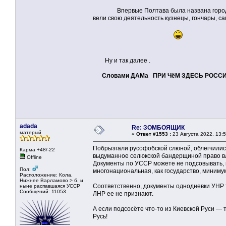
Впервые Полтава была названа городом пр
вели свою деятельность кузнецы, гончары, са
Ну и так далее .
Словами ДАМа ПРИ ЧёМ ЗДЕСЬ РОСС
adada
Re: ЗОМБОЯЩИК
матерый
«
Ответ #1553 :
23 Августа 2022, 13:5
Побрызгали русофобской слюной, облегчились
Карма +48/-22
выдуманное селюкской бандерщиной право в
Offline
Документы по УССР можете не подсовывать, и
Пол:
многонациональная, как государство, минимум
Расположение: Кола,
Нижнее Варламово > б. и
Соответственно, документы однодневки УНР то
ныне распавшаяся УССР
Сообщений: 11053
ЛНР ее не признают.
А если подсосёте что-то из Киевской Руси — т
Русь!