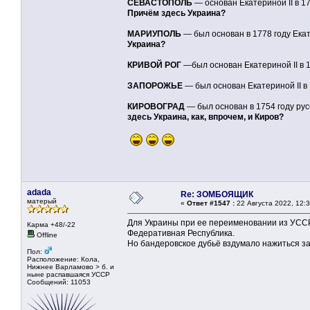
СЕВАСТОПОЛЬ
— основан Екатериной II в 1
Причём здесь Украина?
МАРИУПОЛЬ
— был основан в 1778 году Екат
Украина?
КРИВОЙ РОГ
—был основан Екатериной II в 1
ЗАПОРОЖЬЕ
— был основан Екатериной II в
КИРОВОГРАД
— был основан в 1754 году ру
здесь Украина, как, впрочем, и Киров?
adada
Re: ЗОМБОЯЩИК
матерый
«
Ответ #1547 :
22 Августа 2022, 12:3
Для Украины при ее переименовании из УССР
Карма +48/-22
Федеративная Республика.
Offline
Но бандеровское дубьё вздумало нажиться за 
Пол:
Расположение: Кола,
Нижнее Варламово > б. и
ныне распавшаяся УССР
Сообщений: 11053