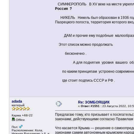
СИМФЕРОПОЛЬ В XV веке на месте укреплен
Россия ?
НИКЕЛЬ Никель был образован в 1936 году с 
Пазрецкого погоста, территория которого вхо
ДАМ и прочие ему подобные малообраз
Этот список можно продолжать
бесконечно .
А для поднятия уровня вашего образ
по каким принципам устроено современное
где стоит подпись СССР и РФ .
adada
Re: ЗОМБОЯЩИК
матерый
«
Ответ #1551 :
23 Августа 2022, 10:5
Предлагаю тому, кто призывает к посягатель
Карма +48/-22
законами, действующими согласно Правилам
Offline
Пол:
Что касается Крыма — решение о самоопреде
Расположение: Кола,
законами самим автономным крымским народ
Нижнее Варламово > б. и