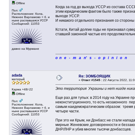
Offline
Когда за год до выхода УССР из состава СС
Пол:
этим юридическим фактом было также призна
Расположение: Кола,
выходе УССР.
Нижнее Варламово > б. и
И никакого отдельного признания со стороны
ныне распавшаяся УССР
Сообщений: 11053
Кстати, Китай долгие годы не признавал сув
ставшей законной частью его продолжательн
давно на Мурмане
o n e - m a n' s - o p i n i o n
adada
Re: ЗОМБОЯЩИК
матерый
«
Ответ #1545 :
22 Августа 2022, 11:0
Это территория Украины и нет нигде никако
Карма +48/-22
Offline
Еще раз для тупых: в 2014 году на Украине 
Пол:
неконституционного, то есть незаконного п
Расположение: Кола,
самым наидемократическим образом: тремя р
Нижнее Варламово > б. и
четыре части.
ныне распавшаяся УССР
Сообщений: 11053
При это ни Крым, ни Донбасс не стали напада
мирные Женевские договоренности и беззако
ДНР/ЛНР и убив многие тысячи донбассцев.