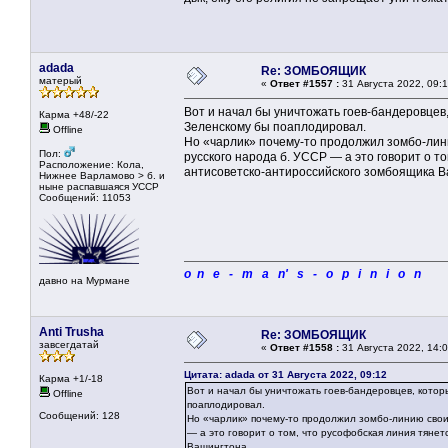
adada
Re: ЗОМБОЯЩИК
матерый
«
Ответ #1557 :
31 Августа 2022, 09:1
Вот и начал бы уничтожать гоев-бандеровцев
Карма +48/-22
Зеленскому бы поаплодировал.
Offline
Но «чарлик» почему-то продолжил зомбо-лин
Пол:
русского народа б. УССР — а это говорит о то
Расположение: Кола,
антисоветско-антироссийского зомбоящика В
Нижнее Варламово > б. и
ныне распавшаяся УССР
Сообщений: 11053
o n e - m a n' s - o p i n i o n
давно на Мурмане
Anti Trusha
Re: ЗОМБОЯЩИК
завсегдатай
«
Ответ #1558 :
31 Августа 2022, 14:0
Цитата: adada от 31 Августа 2022, 09:12
Карма +1/-18
Вот и начал бы уничтожать гоев-бандеровцев, котор
Offline
поаплодировал.
Сообщений: 128
Но «чарлик» почему-то продолжил зомбо-линию свои
— а это говорит о том, что русофобская линия тянет
Вашингтона.