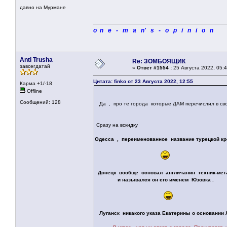
давно на Мурмане
o n e - m a n' s - o p i n i o n
Anti Trusha
Re: ЗОМБОЯЩИК
завсегдатай
«
Ответ #1554 :
25 Августа 2022, 05:4
Цитата: finko от 23 Августа 2022, 12:55
Карма +1/-18
Offline
Сообщений: 128
Да , про те города которые ДАМ перечислил в сво
Сразу на вскидку
Одесса , переименованное название турецкой к
Донецк вообще основал англичанин техник-мета
и назывался он его именем Юзовка .
Луганск никакого указа Екатерины о основании Л