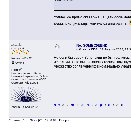
Уоллес же прямо сказал-наша цель ослаблени
арабы или украинцы, так это же еще лучше
adada
Re: ЗОМБОЯЩИК
матерый
«
Ответ #1559 :
31 Августа 2022, 14:5
Но если бы еврей Зеленский не был селюкски
Карма +48/-22
исполняя волю американских господ, под шу
Offline
множество соплеменников номинально украин
Пол:
Расположение: Кола,
Нижнее Варламово > б. и
ныне распавшаяся УССР
Сообщений: 11053
o n e - m a n' s - o p i n i o n
давно на Мурмане
Страниц:
1
...
76
77
[
78
]
79
80
81
Вверх