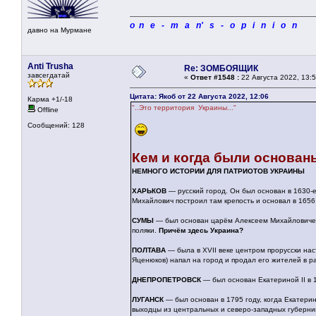
o n e - m a n' s - o p i n i o n
давно на Мурмане
Anti Trusha
Re: ЗОМБОЯЩИК
завсегдатай
«
Ответ #1548 :
22 Августа 2022, 13:5
Цитата: Якоб от 22 Августа 2022, 12:06
Карма +1/-18
"..Это территория Украины..."
Offline
Сообщений: 128
Кем и когда были основан
НЕМНОГО ИСТОРИИ ДЛЯ ПАТРИОТОВ УКРАИНЫ
ХАРЬКОВ
— русский город. Он был основан в 1630-
Михайлович построил там крепость и основал в 1656
СУМЫ
— был основан царём Алексеем Михайловичем
поляки.
Причём здесь Украина?
ПОЛТАВА
— была в XVII веке центром прорусски нас
Яценюков) напал на город и продал его жителей в 
ДНЕПРОПЕТРОВСК
— был основан Екатериной II в 
ЛУГАНСК
— был основан в 1795 году, когда Екатерин
выходцы из центральных и северо-западных губерн