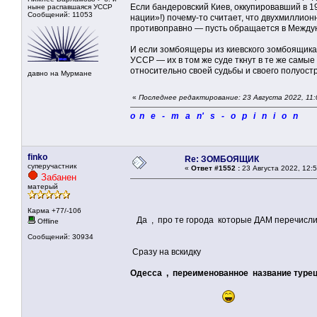
Если бандеровский Киев, оккупировавший в 
ныне распавшаяся УССР
Сообщений: 11053
нации»!) почему-то считает, что двухмиллио
противоправно — пусть обращается в Междуна
И если зомбоящеры из киевского зомбоящика 
УССР — их в том же суде ткнут в те же сам
относительно своей судьбы и своего полуостр
давно на Мурмане
«
Последнее редактирование: 23 Августа 2022, 11:
o n e - m a n' s - o p i n i o n
finko
Re: ЗОМБОЯЩИК
суперучастник
«
Ответ #1552 :
23 Августа 2022, 12:5
Забанен
матерый
Карма +77/-106
Да , про те города которые ДАМ перечислил
Offline
Сообщений: 30934
Сразу на вскидку
Одесса , переименованное название туре