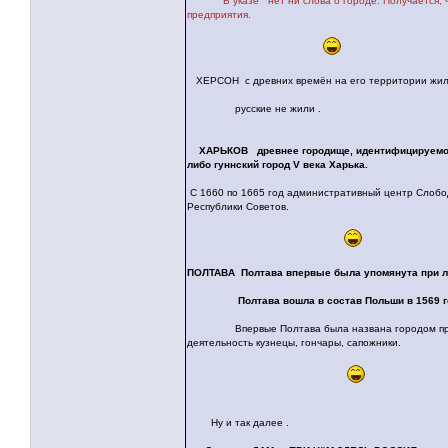
В указе нет ни слова о городе. Получается,
предприятия.
ХЕРСОН с древних времён на его территории жили 
русские не жили .
ХАРЬКОВ древнее городище, идентифицируемого
либо гуннский город V века Харька.
С 1660 по 1665 год административный центр Слободс
Республики Советов.
ПОЛТАВА Полтава впервые была упомянута при лит
Полтава вошла в состав Польши в 1569 го
Впервые Полтава была названа городом при Стан
деятельность кузнецы, гончары, сапожники.
Ну и так далее .