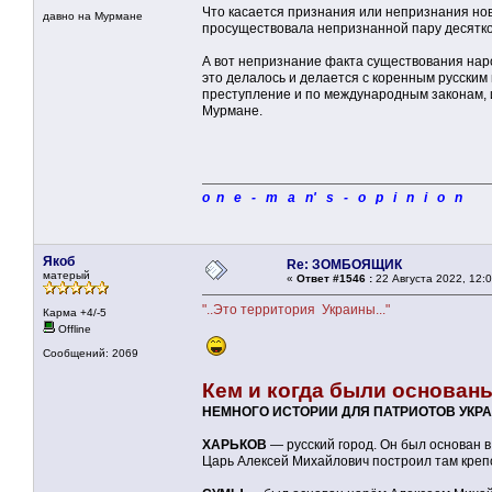
Что касается признания или непризнания нов
давно на Мурмане
просуществовала непризнанной пару десятко
А вот непризнание факта существования наро
это делалось и делается с коренным русским 
преступление и по международным законам, 
Мурмане.
o n e - m a n' s - o p i n i o n
Якоб
Re: ЗОМБОЯЩИК
матерый
«
Ответ #1546 :
22 Августа 2022, 12:0
"..Это территория Украины..."
Карма +4/-5
Offline
Сообщений: 2069
Кем и когда были основаны
НЕМНОГО ИСТОРИИ ДЛЯ ПАТРИОТОВ УКР
ХАРЬКОВ
— русский город. Он был основан 
Царь Алексей Михайлович построил там крепо