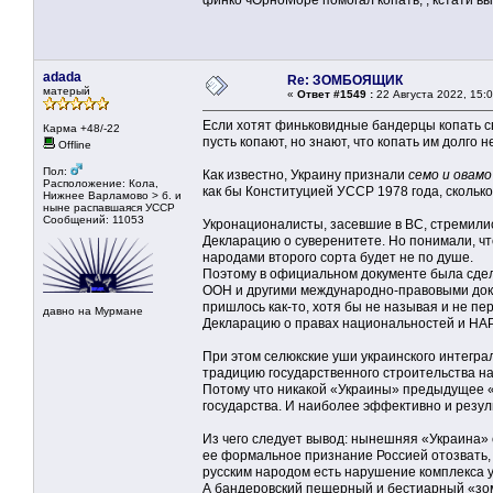
финко чОрноМоре помогал копать, , кстати 
adada
Re: ЗОМБОЯЩИК
матерый
«
Ответ #1549 :
22 Августа 2022, 15:0
Если хотят финьковидные бандерцы копать с
Карма +48/-22
пусть копают, но знают, что копать им долго н
Offline
Пол:
Как известно, Украину признали
семо и овамо
Расположение: Кола,
как бы Конституцией УССР 1978 года, сколь
Нижнее Варламово > б. и
ныне распавшаяся УССР
Сообщений: 11053
Укронационалисты, засевшие в ВС, стремили
Декларацию о суверенитете. Но понимали, чт
народами второго сорта будет не по душе.
Поэтому в официальном документе была сдел
ООН и другими международно-правовыми докум
пришлось как-то, хотя бы не называя и не п
давно на Мурмане
Декларацию о правах национальностей и НА
При этом селюкские уши украинского интегр
традицию государственного строительства на
Потому что никакой «Украины» предыдущее «
государства. И наиболее эффективно и резул
Из чего следует вывод: нынешняя «Украина»
ее формальное признание Россией отозвать,
русским народом есть нарушение комплекса у
А бандеровский пещерный и бестиарный «зо