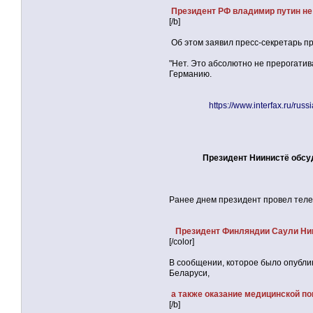
Президент РФ владимир путин не 
[/b]
Об этом заявил пресс-секретарь п
"Нет. Это абсолютно не прерогатив
Германию.
https://www.interfax.ru/rus
Президент Ниинистё обсу
Ранее днем президент провел теле
Президент Финляндии Саули Нии
[/color]
В сообщении, которое было опублико
Беларуси,
а также оказание медицинской п
[/b]