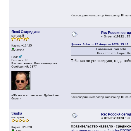
Как говорил император Александр III, во
Якоб Скаридизи
Re: Россия сего
матерый
«
Ответ #19122 :
25 
Цитата: finko от 25 Августа 2020, 15:46
Карма +16/-25
Навальный сам себя ,, отравил
Offline
Как и тот что Бор
Пол:
Возраст: 60
Тебя так же утилизируют, когда те
Расположение: Россия-матушка
Сообщений: 5377
«Жизнь – это не кино. Дублей не
Как говорил император Александр III, во
будет»
trusha
Re: Россия сего
матерый
«
Ответ #19123 :
26 
Правительство назвало «среднюю 
Карма +28/-28
https://novayagazeta.ru/articles/202