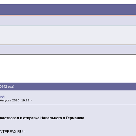
0842 раз)
дня
Августа 2020, 19:29 »
участвовал в отправке Навального в Германию
ERFAX.RU -