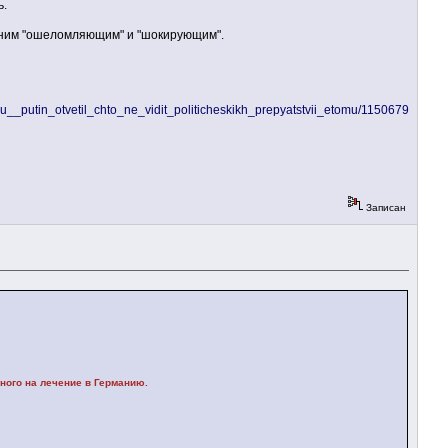
ь.
 ним "ошеломляющим" и "шокирующим".
yu__putin_otvetil_chto_ne_vidit_politicheskikh_prepyatstvii_etomu/11506795
Записан
ного на лечение в Германию.