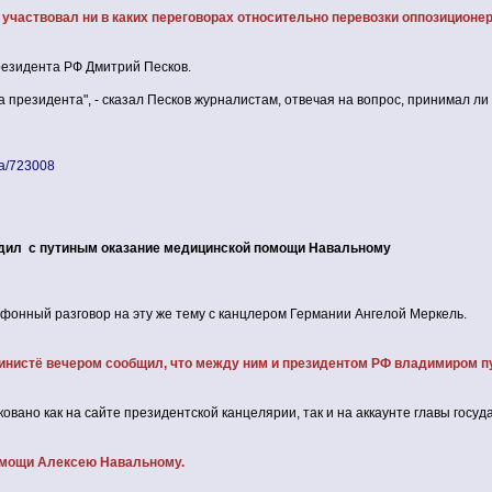
участвовал ни в каких переговорах относительно перевозки оппозиционе
резидента РФ Дмитрий Песков.
а президента", - сказал Песков журналистам, отвечая на вопрос, принимал л
sia/723008
дил с путиным оказание медицинской помощи Навальному
фонный разговор на эту же тему с канцлером Германии Ангелой Меркель.
нистё вечером сообщил, что между ним и президентом РФ владимиром п
вано как на сайте президентской канцелярии, так и на аккаунте главы госуд
омощи Алексею Навальному.