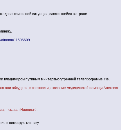
ыхода из кризисной ситуации, сложившейся в стране.
линику.
_navalnomu/11506609
 владимиром путиным в интервью утренней телепрограмме Yle.
го они обсудили, в частности, оказание медицинской помощи Алексею
за, – сказал Ниинистё.
ние в немецкую клинику.