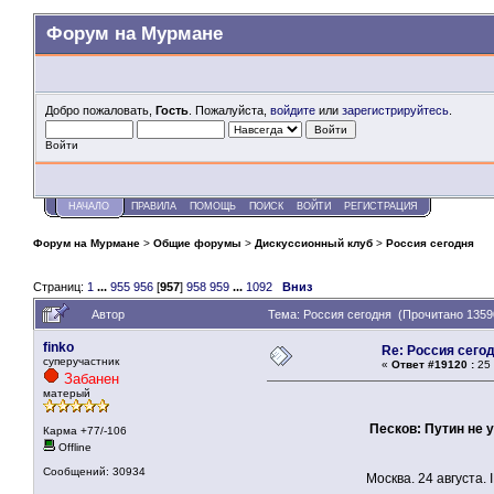
Форум на Мурмане
Добро пожаловать,
Гость
. Пожалуйста,
войдите
или
зарегистрируйтесь
.
Войти
НАЧАЛО
ПРАВИЛА
ПОМОЩЬ
ПОИСК
ВОЙТИ
РЕГИСТРАЦИЯ
Форум на Мурмане
>
Общие форумы
>
Дискуссионный клуб
>
Россия сегодня
Страниц:
1
...
955
956
[
957
]
958
959
...
1092
Вниз
Автор
Тема: Россия сегодня (Прочитано 1359
finko
Re: Россия сего
суперучастник
«
Ответ #19120 :
25 
Забанен
матерый
Песков: Путин не 
Карма +77/-106
Offline
Сообщений: 30934
Москва. 24 августа. INT