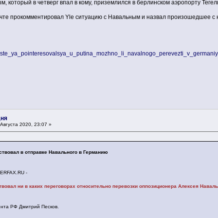
, который в четверг впал в кому, приземлился в берлинском аэропорту Тегел
очте прокомментировал Yle ситуацию с Навальным и назвал произошедшее с
i/niiniste_ya_pointeresovalsya_u_putina_mozhno_li_navalnogo_perevezti_v_germani
дня
Августа 2020, 23:07 »
аствовал в отправке Навального в Германию
FAX.RU -
твовал ни в каких переговорах относительно перевозки оппозиционера Алексея Наваль
ента РФ Дмитрий Песков.