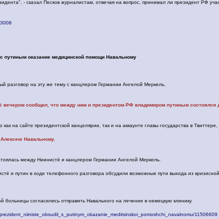
зидента", - сказал Песков журналистам, отвечая на вопрос, принимал ли президент РФ уча
723008
 с путиным оказание медицинской помощи Навальному
й разговор на эту же тему с канцлером Германии Ангелой Меркель.
ё вечером сообщил, что между ним и президентом РФ владимиром путиным состоялся
как на сайте президентской канцелярии, так и на аккаунте главы государства в Твиттере,
 Алексею Навальному.
остоялась между Ниинистё и канцлером Германии Ангелой Меркель.
истё и путин в ходе телефонного разговора обсудили возможные пути выхода из кризисной
ой больницы согласились отправить Навального на лечение в немецкую клинику.
osti/prezident_niiniste_obsudil_s_putinym_okazanie_meditsinskoi_pomoshchi_navalnomu/11506609