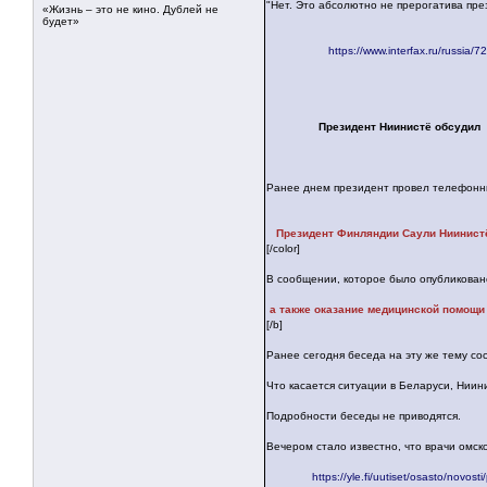
"Нет. Это абсолютно не прерогатива пре
«Жизнь – это не кино. Дублей не
будет»
https://www.interfax.ru/russia/
Президент Ниинистё обсудил
Ранее днем президент провел телефонны
Президент Финляндии Саули Ниинист
[/color]
В сообщении, которое было опубликовано 
а также оказание медицинской помощи
[/b]
Ранее сегодня беседа на эту же тему с
Что касается ситуации в Беларуси, Ниин
Подробности беседы не приводятся.
Вечером стало известно, что врачи омск
https://yle.fi/uutiset/osasto/nov