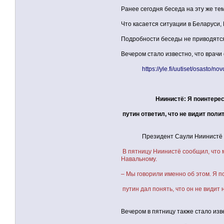
Ранее сегодня беседа на эту же т
Что касается ситуации в Беларуси,
Подробности беседы не приводятс
Вечером стало известно, что врачи
https://yle.fi/uutiset/osast
Ниинистё: Я поинтерес
путин ответил, что не видит поли
Президент Саули Ниинистё раскры
В пятницу Ниинистё сообщил, что 
Навальному.
– Мы говорили именно об этом. Я п
путин дал понять, что он не видит 
Вечером в пятницу также стало изв