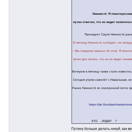
Ниинистё: Я поинтересова
путин ответил, что не видит политичес
Президент Саули Ниинистё раскрыл не
В пятницу Ниинистё сообщил, что между
– Мы говорили именно об этом. Я поинте
путин дал понять, что он не видит никак
Вечером в пятницу также стало известно
Сегодня утром самолёт с Навальным, кот
Ранее Ниинистё по электронной почте 
https://yle.fi/uutiset/osasto/
КТО ..ИЗДИТ ?
Путину больше делать некуй, как ве