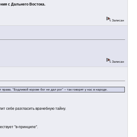
ния с Дальнего Востока.
Записан
Записан
права. "Бодливой корове бог не дал рог" -- так говорят у нас в народе.
лит себе разгласить врачебную тайну.
ествует "в-принципе".