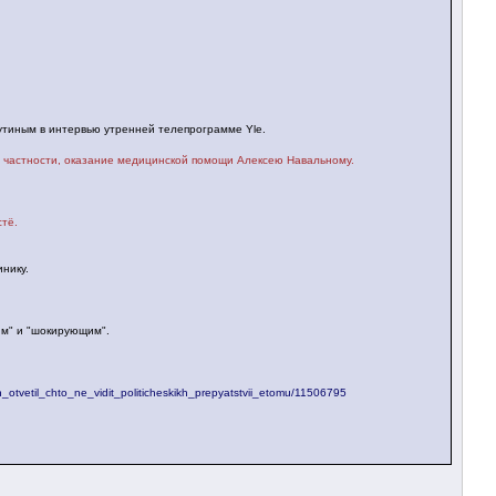
иным в интервью утренней телепрограмме Yle.
в частности, оказание медицинской помощи Алексею Навальному.
стё.
нику.
м" и "шокирующим".
n_otvetil_chto_ne_vidit_politicheskikh_prepyatstvii_etomu/11506795