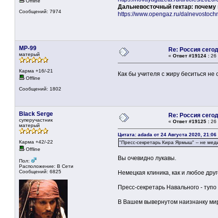
Offline
Дальневосточный гектар: почему 
Сообщений: 7974
https://www.opengaz.ru/dalnevostoc
MP-99
Re: Россия сего
матерый
«
Ответ #19124 :
26 
Карма +16/-21
Как бы учителя с жиру беситься не 
Offline
Сообщений: 1802
Black Serge
Re: Россия сего
суперучастник
«
Ответ #19125 :
26 
матерый
Цитата: adada от 24 Августа 2020, 21:06
Карма +42/-22
"Пресс-секретарь Кира Ярмыш" -- не меди
Offline
Вы очевидно лукавы.
Пол:
Расположение: В Сети
Сообщений: 6825
Немецкая клиника, как и любое дру
Пресс-секретарь Навального - тупо
В Вашем вывернутом наизнанку мире 