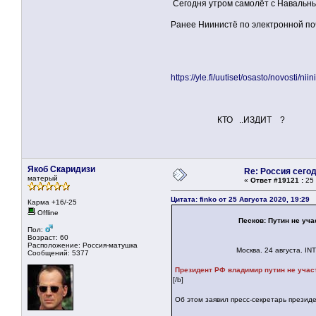
Сегодня утром самолёт с Навальным
Ранее Ниинистё по электронной п
https://yle.fi/uutiset/osasto/novost
КТО ..ИЗДИТ ?
Якоб Скаридизи
Re: Россия сего
матерый
«
Ответ #19121 :
25 
Цитата: finko от 25 Августа 2020, 19:29
Карма +16/-25
Offline
Песков: Путин не уч
Пол:
Возраст: 60
Расположение: Россия-матушка
Москва. 24 августа. INTER
Сообщений: 5377
Президент РФ владимир путин не учас
[/b]
Об этом заявил пресс-секретарь презид