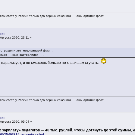
 всем свете у России только два верных союзника – наши армия и флот.
дня
Августа 2020, 23:11 »
 и это медицинский факт,, .
ис Немцов ,,сам застрелился ,, .
бя парализует, и не сможешь больше по клавишам стучать.
 всем свете у России только два верных союзника – наши армия и флот.
дня
Августа 2020, 05:04 »
зарплату» педагогов — 40 тыс. рублей. Чтобы дотянуть до этой суммы, им
0/08/25/86815-uchenie-schet