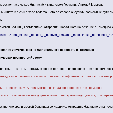
ему состоялась между Ниинистё и канцлером Германии Ангелой Меркель.
 Ниинистё и путин в ходе телефонного разговора обсудили возможные пути в
я.
 омской больницы согласились отправить Навального на лечение в немецкую к
o/novosti/prezident_niiniste_obsudil_s_putinym_okazanie_meditsinskoi_pomoshchi
овался у путина, можно ли Навального перевезти в Германию –
тических препятствий этому
л некоторые детали своего вчерашнего разговора с президентом России
между ним и путиным состоялся длинный телефонный разговор, в ходе которо
оинтересовался у путина, можно ли Навального перевезти в Германию.
никаких политических или других препятствий, кроме медицинских, для перево
естно, что врачи омской больницы согласились отправить Навального на лече