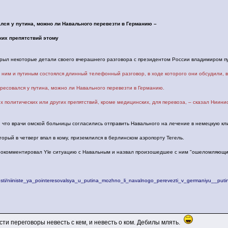
лся у путина, можно ли Навального перевезти в Германию –
ких препятствий этому
которые детали своего вчерашнего разговора с президентом России владимиром пут
 ним и путиным состоялся длинный телефонный разговор, в ходе которого они обсудили, 
ресовался у путина, можно ли Навального перевезти в Германию.
их политических или других препятствий, кроме медицинских, для перевоза, – сказал Ниини
, что врачи омской больницы согласились отправить Навального на лечение в немецкую кли
орый в четверг впал в кому, приземлился в берлинском аэропорту Тегель.
прокомментировал Yle ситуацию с Навальным и назвал произошедшее с ним "ошеломляющи
novosti/niiniste_ya_pointeresovalsya_u_putina_mozhno_li_navalnogo_perevezti_v_germaniyu__puti
сти переговоры невесть с кем, и невесть о ком. Дебилы млять.