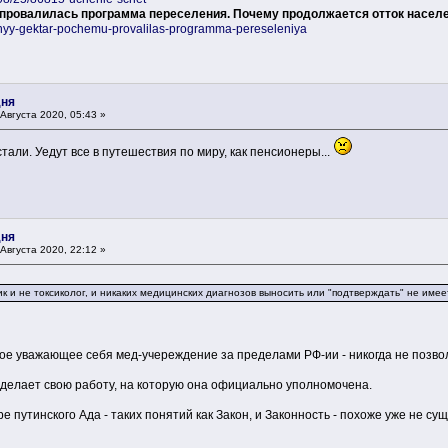
провалилась программа переселения. Почему продолжается отток населе
hnyy-gektar-pochemu-provalilas-programma-pereseleniya
дня
Августа 2020, 05:43 »
стали. Уедут все в путешествия по миру, как пенсионеры...
дня
Августа 2020, 22:12 »
к и не токсиколог, и никаких медицинских диагнозов выносить или "подтверждать" не имеет 
гое уважающее себя мед-учереждение за пределами РФ-ии - никогда не позво
 делает свою работу, на которую она официально уполномочена.
путинского Ада - таких понятий как Закон, и Законность - похоже уже не сущ