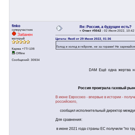
finko
Re: Россия, а будущее есть?
суперучастник
«
Ответ #5042 :
02 Июля 2022, 10:42
Забанен
матерый
Цитата: Якоб от 29 Июня 2022, 01:36
Голод и холод в гейропе, не за горами! Не зарекай
Карма +77/-106
Offline
Сообщений: 30934
DAM Ещё одна жертва нажравшая
Россия проиграла газовый рын
В июне Евросоюз - впервые в истории - полу
российского,
сообщил исполнительный директор междунар
Для сравнения:
в июне 2021 года страны ЕС получили "по тру