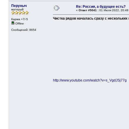
Перуныч
Re: Россия, а будущее есть?
матерый
«
Ответ #5041 :
01 Июля 2022, 20:48
Чистка рядов началась сразу с нескольких
Карма +7/-5
Offline
Сообщений: 8654
http://www.youtube.com/watch?v=s_VgdJSj77g