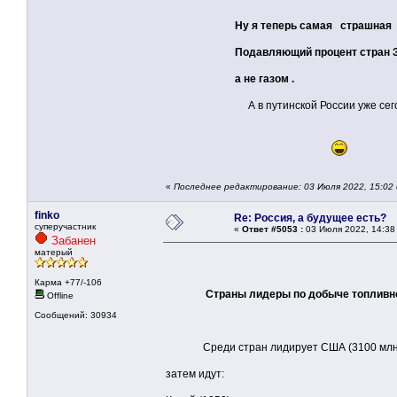
Ну я теперь самая страшная
Подавляющий процент стран Западн
а не газом .
А в путинской России уже сегодня не 
«
Последнее редактирование: 03 Июля 2022, 15:02
finko
Re: Россия, а будущее есть?
суперучастник
«
Ответ #5053 :
03 Июля 2022, 14:38
Забанен
матерый
Карма +77/-106
Страны лидеры по добыче топливн
Offline
Сообщений: 30934
Среди стран лидирует США (3100 млн т у
затем идут: