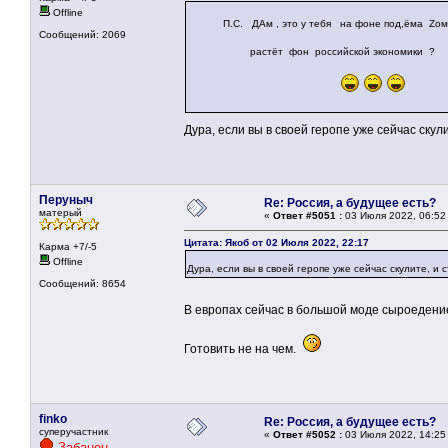
Offline
П.С. ДАм , это у тебя на фоне под,ёма Zо
Сообщений: 2069
растёт фон российской экономики ?
Дура, если вы в своей геропе уже сейчас скули
Перуныч
Re: Россия, а будущее есть?
матерый
«
Ответ #5051 :
03 Июля 2022, 06:52
Цитата: Якоб от 02 Июля 2022, 22:17
Карма +7/-5
Offline
Дура, если вы в своей геропе уже сейчас скулите, и 
Сообщений: 8654
В европах сейчас в большой моде сыроеден
Готовить не на чем.
finko
Re: Россия, а будущее есть?
суперучастник
«
Ответ #5052 :
03 Июля 2022, 14:25
Забанен