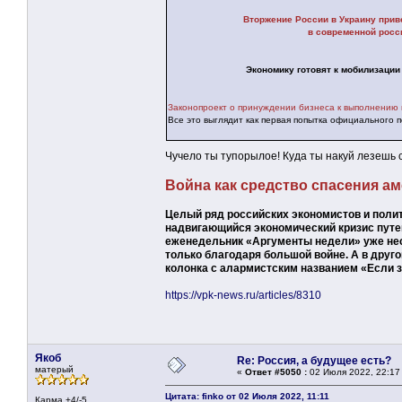
Вторжение России в Украину прив
в современной российской 
Экономику готовят к мобилизации
Законопроект о принуждении бизнеса к выполнению в
Все это выглядит как первая попытка официального 
Чучело ты тупорылое! Куда ты накуй лезешь
Война как средство спасения ам
Целый ряд российских экономистов и поли
надвигающийся экономический кризис путе
еженедельник «Аргументы недели» уже неск
только благодаря большой войне. А в друг
колонка с алармистским названием «Если з
https://vpk-news.ru/articles/8310
Якоб
Re: Россия, а будущее есть?
матерый
«
Ответ #5050 :
02 Июля 2022, 22:17
Цитата: finko от 02 Июля 2022, 11:11
Карма +4/-5