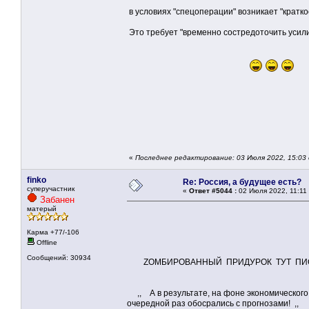
в условиях "спецоперации" возникает "кратк
Это требует "временно состредоточить усили
«
Последнее редактирование: 03 Июля 2022, 15:03
finko
Re: Россия, а будущее есть?
суперучастник
«
Ответ #5044 :
02 Июля 2022, 11:11
Забанен
матерый
Карма +77/-106
Offline
Сообщений: 30934
ZОМБИРОВАННЫЙ ПРИДУРОК ТУТ ПИ
,, А в результате, на фоне экономического 
очередной раз обосрались с прогнозами! ,,