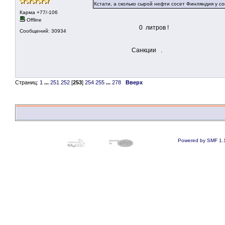
Кстати, а сколько сырой нефти сосет Финляндия у с
Карма +77/-106
Offline
0 литров !
Сообщений: 30934
Санкции .
Страниц:
1
...
251
252
[
253
]
254
255
...
278
Вверх
Powered by SMF 1.