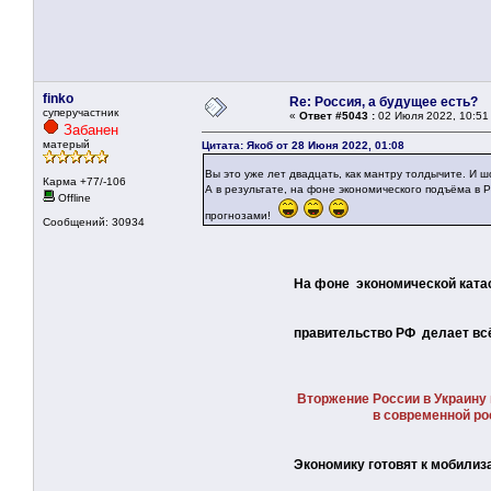
finko
Re: Россия, а будущее есть?
суперучастник
«
Ответ #5043 :
02 Июля 2022, 10:51
Забанен
матерый
Цитата: Якоб от 28 Июня 2022, 01:08
Вы это уже лет двадцать, как мантру толдычите. И 
Карма +77/-106
А в результате, на фоне экономического подъёма в 
Offline
прогнозами!
Сообщений: 30934
На фоне экономической ката
правительство РФ делает всё чтобы
Вторжение России в Украину
в современной российско
Экономику готовят к мобилиз