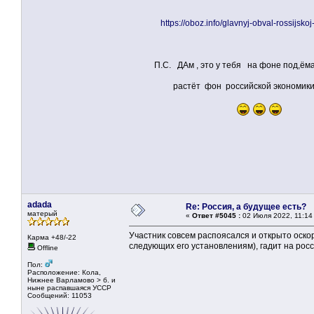
https://oboz.info/glavnyj-obval-rossijs
П.С. ДАм , это у тебя на фоне под,ём
растёт фон российской экономики
adada
Re: Россия, а будущее есть?
матерый
«
Ответ #5045 :
02 Июля 2022, 11:14
Участник совсем распоясался и открыто оско
Карма +48/-22
следующих его установлениям), гадит на росс
Offline
Пол:
Расположение: Кола,
Нижнее Варламово > б. и
ныне распавшаяся УССР
Сообщений: 11053