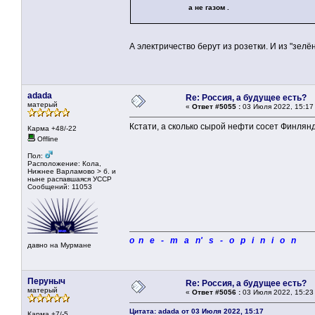
а не газом .
А электричество берут из розетки. И из "зелё
adada
Re: Россия, а будущее есть?
матерый
«
Ответ #5055 :
03 Июля 2022, 15:17
Кстати, а сколько сырой нефти сосет Финлян
Карма +48/-22
Offline
Пол:
Расположение: Кола,
Нижнее Варламово > б. и
ныне распавшаяся УССР
Сообщений: 11053
o n e - m a n' s - o p i n i o n
давно на Мурмане
Перуныч
Re: Россия, а будущее есть?
матерый
«
Ответ #5056 :
03 Июля 2022, 15:23
Цитата: adada от 03 Июля 2022, 15:17
Карма +7/-5