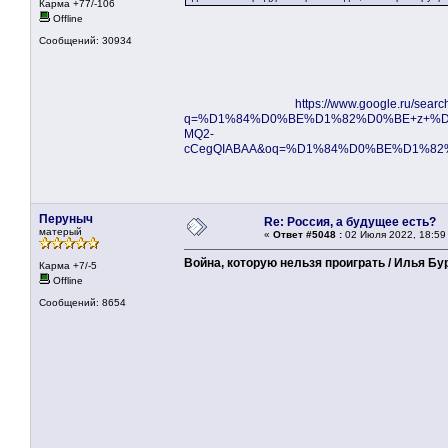
Карма +77/-106
Offline
Сообщений: 30934
https://www.google.ru/searc
q=%D1%84%D0%BE%D1%82%D0%BE+z+%D0
MQ2-
cCegQIABAA&oq=%D1%84%D0%BE%D1%82%
Перуныч
Re: Россия, а будущее есть?
матерый
«
Ответ #5048 :
02 Июля 2022, 18:59
Война, которую нельзя проиграть / Илья Б
Карма +7/-5
Offline
Сообщений: 8654