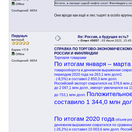
Кстати, а сколько сырой нефти сосет Финляндия у с
Offline
Сообщений: 8654
Они вроде как ещё и лес тырят в особо круп
Перуныч
Re: Россия, а будущее есть?
матерый
«
Ответ #5057 :
03 Июля 2022, 15:45
СПРАВКА ПО ТОРГОВО-ЭКОНОМИЧЕСКОМУ
Карма +7/-5
РОССИИ И ФИНЛЯНДИИ
Offline
Торговля товарами
Сообщений: 8654
По итогам января – марта
товарооборота в денежном выражении сокра
периодом 2020 года на 263,1 млн долл1
. (-8,5%) и составил 2 850,3 млн долл.
Российский экспорт сократился на 376,6 млн д
до 2 097,1 млн долл., импорт увеличился на 1
Положительное
до 753,1 млн долл.
составило 1 344,0 млн дол
По итогам 2020 года
объем рос
денежном выражении сократился по сравнению
(-26,2%) и составил 10 003,6 млн долл. Росси