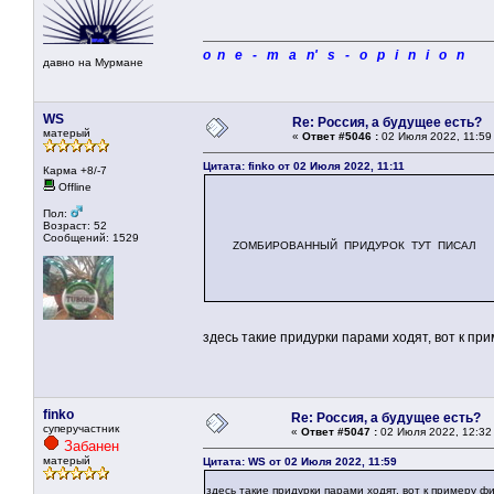
o n e - m a n' s - o p i n i o n
давно на Мурмане
WS
Re: Россия, а будущее есть?
матерый
«
Ответ #5046 :
02 Июля 2022, 11:59
Цитата: finko от 02 Июля 2022, 11:11
Карма +8/-7
Offline
Пол:
Возраст: 52
Сообщений: 1529
ZОМБИРОВАННЫЙ ПРИДУРОК ТУТ ПИСАЛ
здесь такие придурки парами ходят, вот к пр
finko
Re: Россия, а будущее есть?
суперучастник
«
Ответ #5047 :
02 Июля 2022, 12:32
Забанен
матерый
Цитата: WS от 02 Июля 2022, 11:59
здесь такие придурки парами ходят, вот к примеру ф