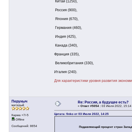
Китай (1250),
Россия (900),
Япония (670),
Германия (460),
Индия (425),
Канада (340),
Франция (335),
Великобритания (330),
Италия (240).
Для характеристики уровня развития эконом
Перуныч
Re: Россия, а будущее есть?
матерый
«
Ответ #5054 :
03 Июля 2022, 15:14
Цитата: finko от 03 Июля 2022, 14:25
Карма +7/-5
Offline
Сообщений: 8654
Подавляющий процент стран Западной Ев