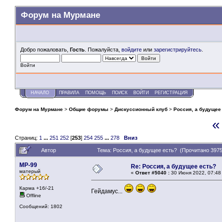
Форум на Мурмане
Добро пожаловать,
Гость
. Пожалуйста,
войдите
или
зарегистрируйтесь
.
Войти
НАЧАЛО
ПРАВИЛА
ПОМОЩЬ
ПОИСК
ВОЙТИ
РЕГИСТРАЦИЯ
Форум на Мурмане
>
Общие форумы
>
Дискуссионный клуб
>
Россия, а будущее
«
Страниц:
1
...
251
252
[
253
]
254
255
...
278
Вниз
Автор
Тема: Россия, а будущее есть? (Прочитано 3975
MP-99
Re: Россия, а будущее есть?
матерый
«
Ответ #5040 :
30 Июня 2022, 07:48
Карма +16/-21
Гейдамус...
Offline
Сообщений: 1802