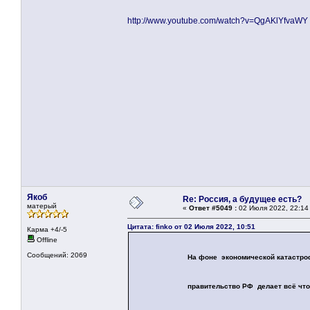
http://www.youtube.com/watch?v=QgAKlYfvaWY
Якоб
Re: Россия, а будущее есть?
матерый
«
Ответ #5049 :
02 Июля 2022, 22:14
Цитата: finko от 02 Июля 2022, 10:51
Карма +4/-5
Offline
Сообщений: 2069
На фоне экономической катастро
правительство РФ делает всё чтобы её 