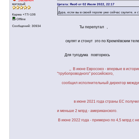
матерый
Цитата: Якоб от 02 Июля 2022, 22:17
Дура, если вы в своей геропе уже сейчас скулите, и 
Карма +77/-106
Offline
Сообщений: 30934
Ты перепутал ,
скулят и стонут это по Кремлёвским тел
Для тугодума повторюсь
,, В июне Евросоюз - впервые в истор
"трубопроводного" российского,
сообщил исполнительный директор междунаро
в июне 2021 года страны ЕС получили
и меньше 2 млрд - американского.
В июне 2022 года - примерно по 4,5 млрд с 