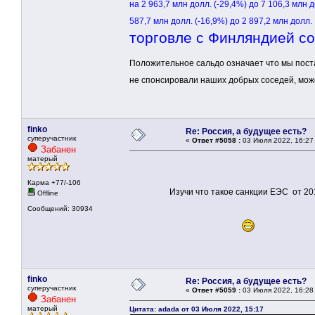
на 2 963,7 млн долл. (-29,4%) до 7 106,3 млн 
587,7 млн долл. (-16,9%) до 2 897,2 млн долл.
торговле с Финляндией со
Положительное сальдо означает что мы поста
не спонсировали наших добрых соседей, мож
finko
Re: Россия, а будущее есть?
суперучастник
«
Ответ #5058 :
03 Июля 2022, 16:27
Забанен
матерый
Карма +77/-106
Изучи что такое санкции ЕЭС от 201
Offline
Сообщений: 30934
finko
Re: Россия, а будущее есть?
суперучастник
«
Ответ #5059 :
03 Июля 2022, 16:28
Забанен
матерый
Цитата: adada от 03 Июля 2022, 15:17