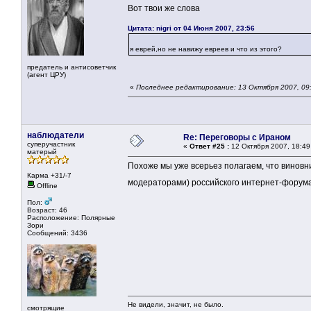
Вот твои же слова
Цитата: nigri от 04 Июня 2007, 23:56
я еврей,но не навижу евреев и что из этого?
предатель и антисоветчик
(агент ЦРУ)
«
Последнее редактирование: 13 Октября 2007, 09:5
наблюдатели
Re: Переговоры с Ираном
суперучастник
«
Ответ #25 :
12 Октября 2007, 18:49
матерый
Похоже мы уже всерьез полагаем, что виновн
Карма +31/-7
модераторами) российского интернет-форум
Offline
Пол:
Возраст: 46
Расположение: Полярные
Зори
Сообщений: 3436
Не видели, значит, не было.
смотрящие