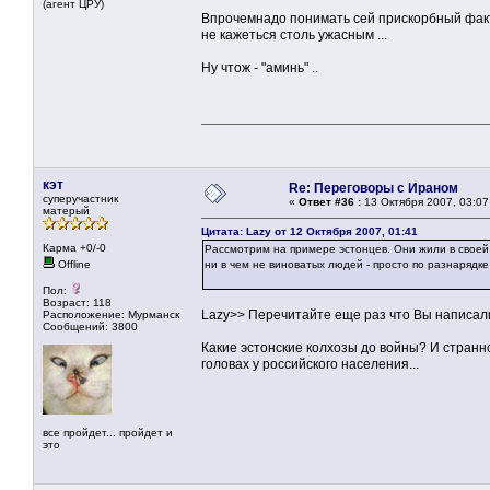
(агент ЦРУ)
Впрочемнадо понимать сей прискорбный факт
не кажеться столь ужасным ...
Ну чтож - "аминь" ..
кэт
Re: Переговоры с Ираном
суперучастник
«
Ответ #36 :
13 Октября 2007, 03:07
матерый
Цитата: Lazy от 12 Октября 2007, 01:41
Карма +0/-0
Рассмотрим на примере эстонцев. Они жили в своей 
Offline
ни в чем не виноватых людей - просто по разнарядке 
Пол:
Возраст: 118
Lazy>> Перечитайте еще раз что Вы написали.
Расположение: Мурманск
Сообщений: 3800
Какие эстонские колхозы до войны? И странно
головах у российского населения...
все пройдет... пройдет и
это