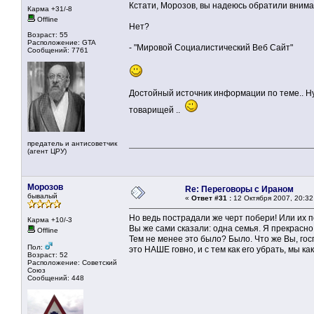
Кстати, Морозов, вы надеюсь обратили внима
Карма +31/-8
Offline
Нет?
Возраст: 55
Расположение: GTA
- "Мировой Социалистический Веб Сайт"
Сообщений: 7761
Достойный источник информации по теме.. Ну
товарищей ..
предатель и антисоветчик
(агент ЦРУ)
Морозов
Re: Переговоры с Ираном
бывалый
«
Ответ #31 :
12 Октября 2007, 20:32
Но ведь пострадали же черт побери! Или их 
Карма +10/-3
Вы же сами сказали: одна семья. Я прекрасно
Offline
Тем не менее это было? Было. Что же Вы, госп
Пол:
это НАШЕ говно, и с тем как его убрать, мы 
Возраст: 52
Расположение: Советский
Союз
Сообщений: 448