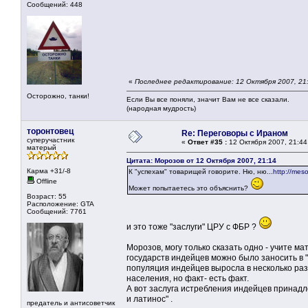
Сообщений: 448
«
Последнее редактирование: 12 Октября 2007, 21
Осторожно, танки!
Если Вы все поняли, значит Вам не все сказали.
(народная мудрость)
торонтовец
Re: Переговоры с Ираном
суперучастник
«
Ответ #35 :
12 Октября 2007, 21:44
матерый
Цитата: Морозов от 12 Октября 2007, 21:14
Карма +31/-8
К "успехам" товарищей говорите. Ню, ню...
http://mes
Offline
Может попытаетесь это объяснить?
Возраст: 55
Расположение: GTA
Сообщений: 7761
и это тоже "заслуги" ЦРУ с ФБР ?
Морозов, могу только сказать одно - учите ма
государств индейцев можно было заносить в 
популяция индейцев выросла в несколько раз.
населения, но факт- есть факт.
А вот заслуга истребления индейцев принад
и латинос" .
предатель и антисоветчик