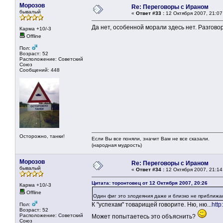
Морозов
Re: Переговоры с Ираном
бывалый
«
Ответ #33 :
12 Октября 2007, 21:07
Да нет, особенной морали здесь нет. Разгово
Карма +10/-3
Offline
Пол:
Возраст: 52
Расположение: Советский
Союз
Сообщений: 448
Осторожно, танки!
Если Вы все поняли, значит Вам не все сказали.
(народная мудрость)
Морозов
Re: Переговоры с Ираном
бывалый
«
Ответ #34 :
12 Октября 2007, 21:14
Цитата: торонтовец от 12 Октября 2007, 20:26
Карма +10/-3
Offline
Один фиг это злодеяния даже и близко не приближа
К "успехам" товарищей говорите. Ню, ню...
http
Пол:
Возраст: 52
Расположение: Советский
Может попытаетесь это объяснить?
Союз