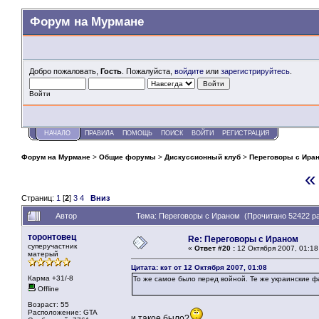
Форум на Мурмане
Добро пожаловать,
Гость
. Пожалуйста,
войдите
или
зарегистрируйтесь
.
Войти
НАЧАЛО
ПРАВИЛА
ПОМОЩЬ
ПОИСК
ВОЙТИ
РЕГИСТРАЦИЯ
Форум на Мурмане
>
Общие форумы
>
Дискуссионный клуб
>
Переговоры с Ира
«
Страниц:
1
[
2
]
3
4
Вниз
Автор
Тема: Переговоры с Ираном (Прочитано 52422 ра
торонтовец
Re: Переговоры с Ираном
суперучастник
«
Ответ #20 :
12 Октября 2007, 01:18
матерый
Цитата: кэт от 12 Октября 2007, 01:08
Карма +31/-8
То же самое было перед войной. Те же украинские 
Offline
Возраст: 55
Расположение: GTA
и такое было?