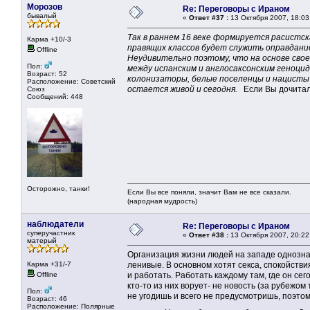
Морозов
Re: Переговоры с Ираном
бывалый
«
Ответ #37 :
13 Октября 2007, 18:03
Так в раннем 16 веке формируется расистск
Карма +10/-3
правящих классов будет служить оправдание
Offline
Неудивительно поэтому, что на основе свое
Пол:
между испанским и англосаксонским геноцид
Возраст: 52
колонизаторы, белые поселенцы и нацисты 
Расположение: Советский
остается живой и сегодня.
Если Вы дочитал
Союз
Сообщений: 448
Осторожно, танки!
Если Вы все поняли, значит Вам не все сказали.
(народная мудрость)
наблюдатели
Re: Переговоры с Ираном
суперучастник
«
Ответ #38 :
13 Октября 2007, 20:22
матерый
Организация жизни людей на западе однозна
Карма +31/-7
ленивые. В основном хотят секса, спокойствия
Offline
и работать. Работать каждому там, где он сег
кто-то из них ворует- не новость (за рубежом
Пол:
не угодишь и всего не предусмотришь, поэтом
Возраст: 46
Расположение: Полярные