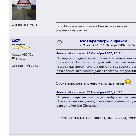
Осторожно, танки!
Если Вы все поняли, значит Вам не все сказали.
(народная мудрость)
Lazy
Re: Переговоры с Ираном
матерый
«
Ответ #32 :
12 Октября 2007, 20:57
Цитата: Морозов от 12 Октября 2007, 20:32
Карма +80/-51
Но ведь пострадали же черт побери! Или их потом о
Offline
одна семья. Я прекрасно отдаю себе отчет, что мил
Сообщений: 30427
господа нас носом тычете в говно? У Вас самих его в
разберемся, без Вашего доброжелательного участия
Стоит вспомнить, с чего началась тема
:
Цитата: Морозов от 09 Октября 2007, 20:37
Например: нарисовать атомную бомбу, с хорошо чита
Пояснительная надпись должна гласить что-то вро
вариант: Member Chirosima.
То есть мораль такая: как вы, америкосы, см