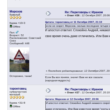
Морозов
Re: Переговоры с Ираном
бывалый
«
Ответ #26 :
12 Октября 2007, 20:06
Цитата: торонтовец от 11 Октября 2007, 21:10
Карма +10/-3
если не секрет, Морозов, сколько последние четыре
Offline
И апостол ответил: Спокойно Андрей, никакого
Пол:
Возраст: 52
свое время очень даже отличились. Или Вам 
Расположение: Советский
Союз
Сообщений: 448
«
Последнее редактирование: 12 Октября 2007, 20
Осторожно, танки!
Если Вы все поняли, значит Вам не все сказали.
(народная мудрость)
торонтовец
Re: Переговоры с Ираном
суперучастник
«
Ответ #27 :
12 Октября 2007, 20:10
матерый
Цитата: Морозов от 12 Октября 2007, 20:06
Карма +31/-8
И апостол ответил: Спокойно Андрей никакого секрета
Offline
даже отличились. Или Вам известное время "охоты