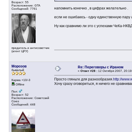
Возраст: 55
Расположение: GTA
напомнить конечно , в цифрах желательно .
Сообщений: 7761
если не ошибаюсь - одну единственную пару 
Ну как сравнимо ли это с успехами ЧеКа-НКВ
предатель и антисоветчик
(агент ЦРУ)
Морозов
Re: Переговоры с Ираном
бывалый
«
Ответ #28 :
12 Октября 2007, 20:19
Просто гляньте для разнообразия.
http://www
Карма +10/-3
Хочу сразу оговориться, я ничего не сравнива
Offline
Пол:
Возраст: 52
Расположение: Советский
Союз
Сообщений: 448