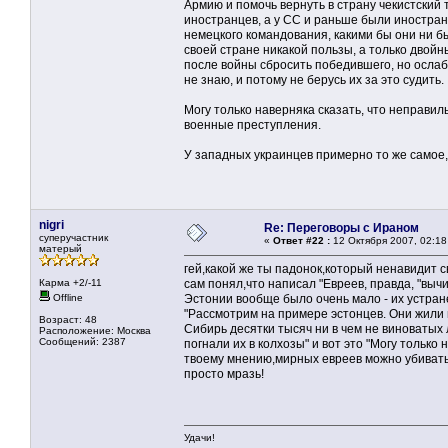
Армию и помочь вернуть в страну чекистский
иностранцев, а у СС и раньше были иностранн
немецкого командования, какими бы они ни бы
своей стране никакой пользы, а только двой
после войны сбросить победившего, но ослабе
не знаю, и потому не берусь их за это судить.
Могу только наверняка сказать, что неправил
военные преступления.
У западных украинцев примерно то же самое, 
nigri
Re: Переговоры с Ираном
суперучастник
«
Ответ #22 :
12 Октября 2007, 02:18
матерый
гей,какой же ты падонок,который ненавидит с
Карма +2/-11
сам понял,что написал "Евреев, правда, "вычи
Offline
Эстонии вообще было очень мало - их устран
"Рассмотрим на примере эстонцев. Они жили 
Возраст: 48
Сибирь десятки тысяч ни в чем не виноватых 
Расположение: Москва
Сообщений: 2387
погнали их в колхозы" и вот это "Могу только
твоему мнению,мирных евреев можно убивать
просто мразь!
Удачи!