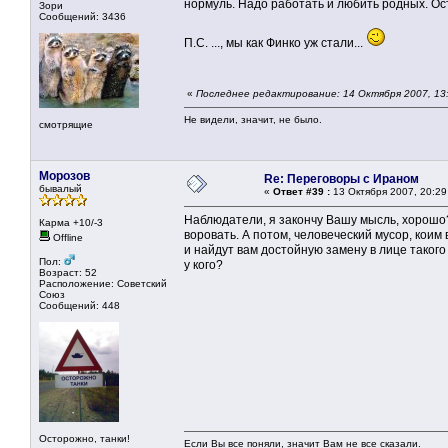
нормуль. Надо работать и любить родных. Ос
Зори
Сообщений: 3436
П.С. ..., мы как Финко уж стали...
«
Последнее редактирование: 14 Октября 2007, 13:4
Не видели, значит, не было.
смотрящие
Морозов
Re: Переговоры с Ираном
бывалый
«
Ответ #39 :
13 Октября 2007, 20:29
Наблюдатели, я закончу Вашу мысль, хорошо? 
Карма +10/-3
воровать. А потом, человеческий мусор, коим
Offline
и найдут вам достойную замену в лице такого
Пол:
у кого?
Возраст: 52
Расположение: Советский
Союз
Сообщений: 448
Осторожно, танки!
Если Вы все поняли, значит Вам не все сказали.