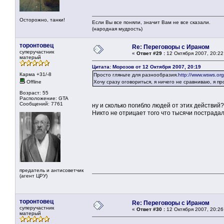
Осторожно, танки!
Если Вы все поняли, значит Вам не все сказали.
(народная мудрость)
торонтовец
Re: Переговоры с Ираном
суперучастник
«
Ответ #29 :
12 Октября 2007, 20:22
матерый
Цитата: Морозов от 12 Октября 2007, 20:19
Карма +31/-8
Просто гляньте для разнообразия.
http://www.wsws.or
Offline
Хочу сразу оговориться, я ничего не сравниваю, я пр
Возраст: 55
Расположение: GTA
Сообщений: 7761
ну и сколько погибло людей от этих действий? -
Никто не отрицает того что тысячи пострада
предатель и антисоветчик
(агент ЦРУ)
торонтовец
Re: Переговоры с Ираном
суперучастник
«
Ответ #30 :
12 Октября 2007, 20:26
матерый