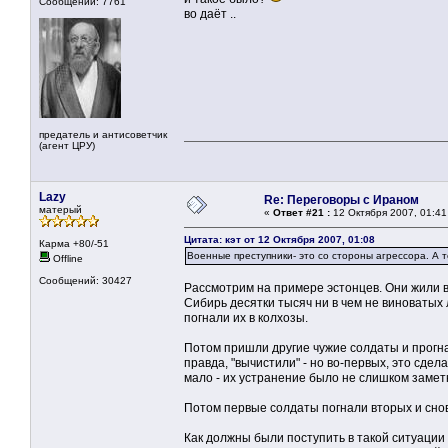
Сообщений: 7761
во даёт ..
предатель и антисоветчик
(агент ЦРУ)
Lazy
Re: Переговоры с Ираном
матерый
«
Ответ #21 :
12 Октября 2007, 01:41
Цитата: кэт от 12 Октября 2007, 01:08
Карма +80/-51
Военные преступники- это со стороны агрессора. А 
Offline
Сообщений: 30427
Рассмотрим на примере эстонцев. Они жили в
Сибирь десятки тысяч ни в чем не виноватых 
погнали их в колхозы.
Потом пришли другие чужие солдаты и прогна
правда, "вычистили" - но во-первых, это сде
мало - их устранение было не слишком замет
Потом первые солдаты погнали вторых и сно
Как должны были поступить в такой ситуации