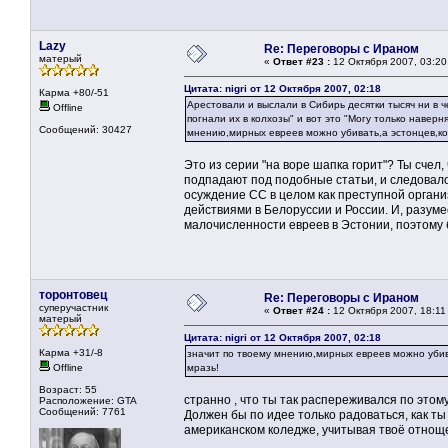
Lazy
Re: Переговоры с Ираном
матерый
«
Ответ #23 :
12 Октября 2007, 03:20
Цитата: nigri от 12 Октября 2007, 02:18
Карма +80/-51
Арестовали и выслали в Сибирь десятки тысяч ни в ч
Offline
погнали их в колхозы" и вот это "Могу только навер
Сообщений: 30427
мнению,мирных евреев можно убивать,а эстонцев,ко
Это из серии "на воре шапка горит"? Ты счел
подпадают под подобные статьи, и следовало 
осуждение СС в целом как преступной организ
действиями в Белоруссии и России. И, разумее
малочисленности евреев в Эстонии, поэтому 
торонтовец
Re: Переговоры с Ираном
суперучастник
«
Ответ #24 :
12 Октября 2007, 18:11
матерый
Цитата: nigri от 12 Октября 2007, 02:18
Карма +31/-8
значит по твоему мнению,мирных евреев можно убив
Offline
мразь!
Возраст: 55
странно , что ты так распереживался по этому
Расположение: GTA
Сообщений: 7761
Должен бы по идее только радоваться, как ты
американском коледже, учитывая твоё отноще