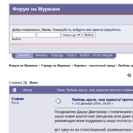
Форум на Мурмане
Добро пожаловать,
Гость
. Пожалуйста,
войдите
или
зарегистрируйтесь
.
Войти
НАЧАЛО
ПРАВИЛА
ПОМОЩЬ
ПОИСК
ВОЙТИ
РЕГИСТРАЦИЯ
Форум на Мурмане
>
Города на Мурмане
>
Кировск - сказочный город
>
Любовь кр
«
Страниц: [
1
]
Вниз
Автор
Тема: Любовь круче, чем наркота! прочти и пойми
София
Любовь круче, чем наркота! прочт
Гость
«
:
02 Декабря 2004, 19:36 »
Поздравляю Дашку Дмитриеву с появлением (н
наша новая апатитская звездочка (или даже з
рекомендую всем поддержать нашу поэтессу 
вот одно из ее стихотворений, размещенных 