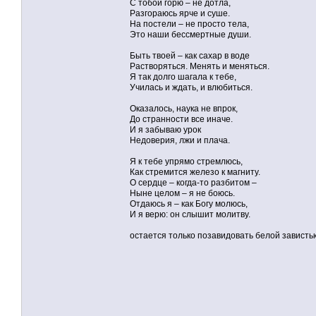
С тобой горю – не дотла,
Разгораюсь ярче и суше.
На постели – не просто тела,
Это наши бессмертные души.
Быть твоей – как сахар в воде
Растворяться. Менять и меняться.
Я так долго шагала к тебе,
Училась и ждать, и влюбиться.
Оказалось, наука не впрок,
До странности все иначе.
И я забываю урок
Недоверия, лжи и плача.
Я к тебе упрямо стремлюсь,
Как стремится железо к магниту.
О сердце – когда-то разбитом –
Ныне целом – я не боюсь.
Отдаюсь я – как Богу молюсь,
И я верю: он слышит молитву.
остается только позавидовать белой завистью