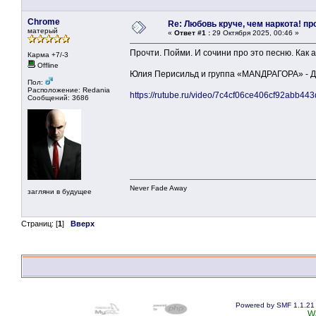
Chrome
Re: Любовь круче, чем наркота! пр
матерый
«
Ответ #1 :
29 Октября 2025, 00:46 »
Прочти. Пойми. И сочини про это песню. Как
Карма +7/-3
Offline
Юлия Перисильд и группа «МАNДРАГОРА» - Д
Пол:
Расположение: Redania
https://rutube.ru/video/7c4cf06ce406cf92abb44
Сообщений: 3686
Never Fade Away
загляни в будущее
Страниц: [
1
]
Вверх
Powered by SMF 1.1.21
W