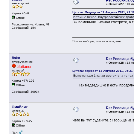
Re: Россия, а 
завсегдатай
«
Ответ #27 :
13 Ав
Цитата: Медвед от 11 Августа 2011, 21:1
Карма +0/-0
И тем не менее. Внутрероссийские пробл
Offline
Вы поменьше 1-канал смотрите, а то
Расположение: Флинт, MI
Сообщений: 154
Это не выборы, это не президент
finko
Re: Россия, а 
суперучастник
«
Ответ #28 :
13 Ав
Забанен
матерый
Цитата: object от 13 Августа 2011, 05:31
Вы поменьше 1-канал смотрите, а то так и
Карма +77/-106
Так медведишко и есть продолже
Offline
Сообщений: 30934
Смайлик
Re: Россия, а 
матерый
«
Ответ #29 :
13 Ав
Чего вы тут судачите. Я вообще из 
Карма +27/-27
Offline
Пол: