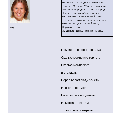
Жестокость возведя на пьедестал,
Россие - Матушке Убогость имя дал.
И чтоб не выродилась новая порода,
Плодит себе подобного урода.
Кого винить за этот тяжкий грех?
Кто понесет ответственность за тех,
Которые вступая в новый мир,
йоу
Ступают в грязь.
Им Деньги- Царь, Нажива - Князь.
Государство - не родина-мать,
Сколько можно иго терпеть,
Сколько можно жить
и страдать,
Перед бесом люду робеть.
Или жить не тужить,
Не ложиться под плеть,
Иль останется нам
Только лечь помереть…