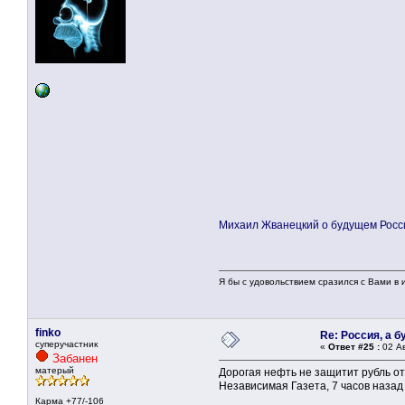
Михаил Жванецкий о будущем Росси
Я бы с удовольствием сразился с Вами в и
finko
Re: Россия, а 
суперучастник
«
Ответ #25 :
02 Ав
Забанен
матерый
Дорогая нефть не защитит рубль о
Независимая Газета, 7 часов назад
Карма +77/-106