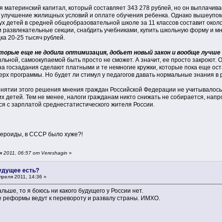
 материнский капитал, который составляет 343 278 рублей, но он выплачивае
 улучшение жилищных условий и оплате обучения ребенка. Однако вышеупомян
ух детей в средней общеобразовательной школе за 11 классов составит около
и развлекательные секции, снабдить учебниками, купить школьную форму и мно
ка 20-25 тысяч рублей.
торые еще не добила оптимизация, добьет новый закон и вообще лучше
ьной, самоокупаемой быть просто не сможет. А значит, ее просто закроют. 
а госзадания сделают платными и те немногие кружки, которые пока еще ост
рх программы. Но будет ли стимул у педагогов давать нормальные знания в
нятии этого решения мнения граждан Российской Федерации не учитывалось,
х детей. Тем не менее, налоги гражданам никто снижать не собирается, нап
ся с зарплатой среднестатистического жителя России.
ибероиды, в СССР было хуже?!
 2011, 06:57 от Vereshagin
»
будущее есть?
реля 2011, 14:36 »
льше, то я боюсь ни какого будущего у России нет.
се реформы ведут к перевороту и развалу страны. ИМХО.