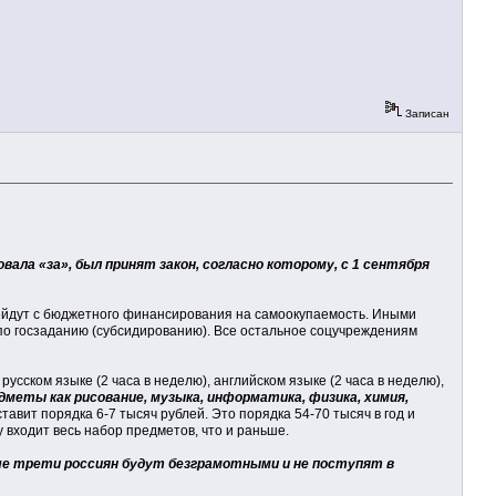
Записан
вала «за», был принят закон, согласно которому, с 1 сентября
ейдут с бюджетного финансирования на самоокупаемость. Иными
г по госзаданию (субсидированию). Все остальное соцучреждениям
 русском языке (2 часа в неделю), английском языке (2 часа в неделю),
едметы как рисование, музыка, информатика, физика, химия,
авит порядка 6-7 тысяч рублей. Это порядка 54-70 тысяч в год и
у входит весь набор предметов, что и раньше.
ше трети россиян будут безграмотными и не поступят в