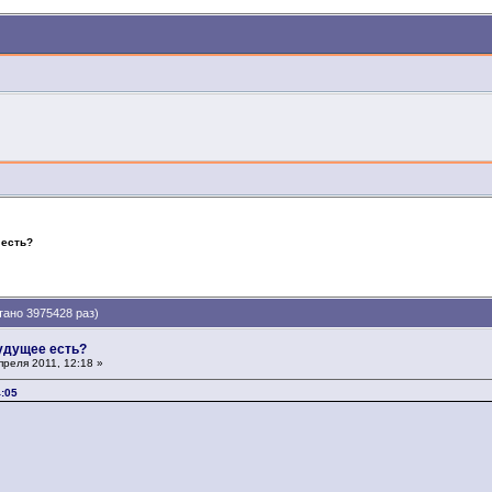
 есть?
тано 3975428 раз)
будущее есть?
реля 2011, 12:18 »
4:05