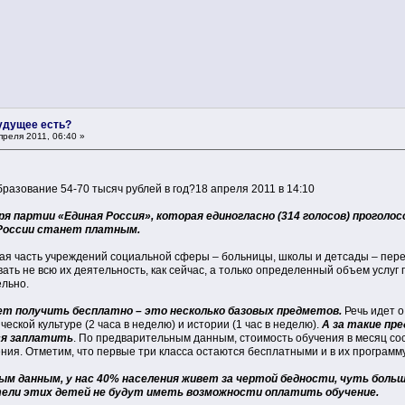
будущее есть?
реля 2011, 06:40 »
бразование 54-70 тысяч рублей в год?18 апреля 2011 в 14:10
я партии «Единая Россия», которая единогласно (314 голосов) проголосо
в России станет платным.
ая часть учреждений социальной сферы – больницы, школы и детсады – пер
вать не всю их деятельность, как сейчас, а только определенный объем услу
льно.
ет получить бесплатно – это несколько базовых предметов.
Речь идет о
ческой культуре (2 часа в неделю) и истории (1 час в неделю).
А за такие пр
ся заплатить
. По предварительным данным, стоимость обучения в месяц сост
чения. Отметим, что первые три класса остаются бесплатными и в их программ
ым данным, у нас 40% населения живет за чертой бедности, чуть боль
тели этих детей не будут иметь возможности оплатить обучение.