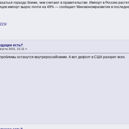
азаться гораздо ближе, чем считают в правительстве. Импорт в Россию раст
сяцев импорт вырос почти на 49% — сообщает Минэкономразвития в последнем
1223/
будущее есть?
густа 2011, 21:11 »
проблемы останутся внутрероссийскими. А вот дефолт в США разорит всех.