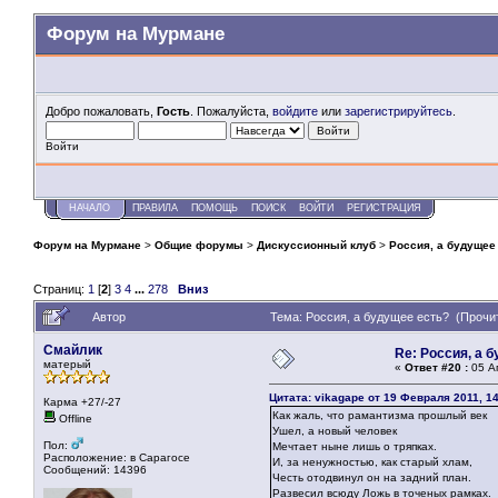
Форум на Мурмане
Добро пожаловать,
Гость
. Пожалуйста,
войдите
или
зарегистрируйтесь
.
Войти
НАЧАЛО
ПРАВИЛА
ПОМОЩЬ
ПОИСК
ВОЙТИ
РЕГИСТРАЦИЯ
Форум на Мурмане
>
Общие форумы
>
Дискуссионный клуб
>
Россия, а будущее
Страниц:
1
[
2
]
3
4
...
278
Вниз
Автор
Тема: Россия, а будущее есть? (Прочи
Смайлик
Re: Россия, а 
матерый
«
Ответ #20 :
05 Ап
Цитата: vikagape от 19 Февраля 2011, 1
Карма +27/-27
Как жаль, что рамантизма прошлый век
Offline
Ушел, а новый человек
Пол:
Мечтает ныне лишь о тряпках.
Расположение: в Сарагосе
И, за ненужностью, как старый хлам,
Сообщений: 14396
Честь отодвинул он на задний план.
Развесил всюду Ложь в точеных рамках.