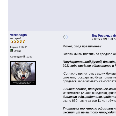
Vereshagin
Re: Россия, а 
матерый
«
Ответ #21 :
20 Ап
Может, сюда правильнее?
Карма +11/-11
Offline
Готовы ли вы платить за среднее о
Сообщений: 1253
Государственной Думой, благодар
2011 года среднее образование 
Согласно принятому закону, больш
словами, государство будет оплачи
придется зарабатывать самостояте
Единственное, что ребенок мож
математике (2 часа в неделю), физи
биология и др. родителю придет
около 630 тысяч за все 11 лет обу
Учитывая то, что по официальн
институт из-за того, что роди