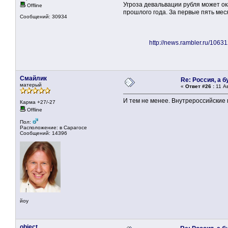
Угроза девальвации рубля может ок
Offline
прошлого года. За первые пять ме
Сообщений: 30934
http://news.rambler.ru/1063
Смайлик
Re: Россия, а 
матерый
«
Ответ #26 :
11 Ав
И тем не менее. Внутрероссийские 
Карма +27/-27
Offline
Пол:
Расположение: в Сарагосе
Сообщений: 14396
йоу
object