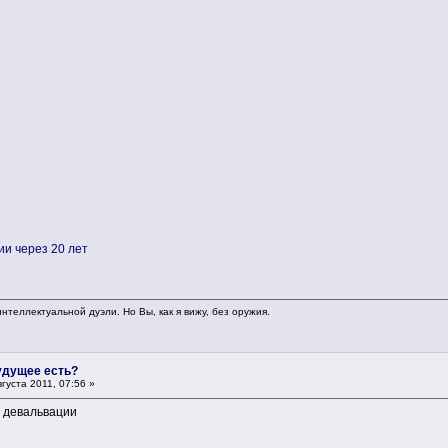
и через 20 лет
нтеллектуальной дуэли. Но Вы, как я вижу, без оружия.
будущее есть?
густа 2011, 07:56 »
т девальвации