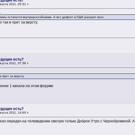
будущее есть?
густа 2011, 05:31 »
1
емы останутся внутрероссийскими. А вот дефолт в США разорит всех.
 так и прет за версту.
будущее есть?
густа 2011, 07:38 »
 прет за версту.
ние 1 канала на этом форуме
будущее есть?
густа 2011, 14:40 »
всех передач на телевидении смотрю только Доброе Утро с Чернобровиной. А е