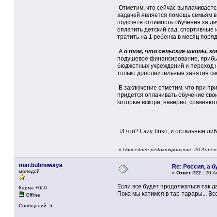
Отметим, что сейчас выплачивается
задачей является помощь семьям в
подсчете стоимость обучения за дв
оплатить детский сад, спортивные 
тратить на 1 ребенка в месяц поряд
А
о том, что сельские школы, ко
подушевое финансирование, прибыл
бюджетных учреждений и переход н
только дополнительные занятия све
В заключение отметим, что при при
придется оплачивать обучение свои
которые вскоре, наверно, сравняют
И что? Lazy, finko, и остальные л
«
Последнее редактирование: 20 Апреля
mar.bubnowaya
Re: Россия, а 
молодой
«
Ответ #22 :
20 Ап
Если все будет продолжаться так да
Карма +0/-0
Пока мы катимся в тар-тарары... В
Offline
Сообщений: 5