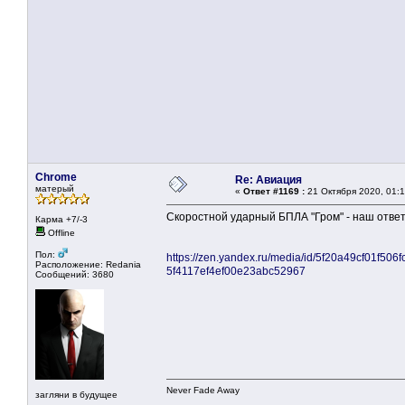
Chrome
Re: Авиация
матерый
«
Ответ #1169 :
21 Октября 2020, 01:1
Скоростной ударный БПЛА "Гром" - наш ответ
Карма +7/-3
Offline
Пол:
https://zen.yandex.ru/media/id/5f20a49cf01f50
Расположение: Redania
5f4117ef4ef00e23abc52967
Сообщений: 3680
Never Fade Away
загляни в будущее