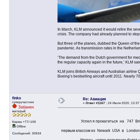
In March, KLM announced it would retire the seve
crisis. The company had already planned to stop 
But three of the planes, dubbed the Queen of the S
pandemic. As transmission rates in the Netherla
‘The demand from the Dutch government for medica
the regular capacity again in the future,’ KLM sai
KLM joins British Airways and Australian airline Q
Boeing’s bestselling aircraft until 2011. Nearly 7
finko
Re: Авиация
суперучастник
«
Ответ #1167 :
24 Июля 2020, 13:37
Забанен
матерый
Успел я прокатиться на 747 British A
Карма +77/-106
Offline
первым классом из Newark USA в London
Сообщений: 30934