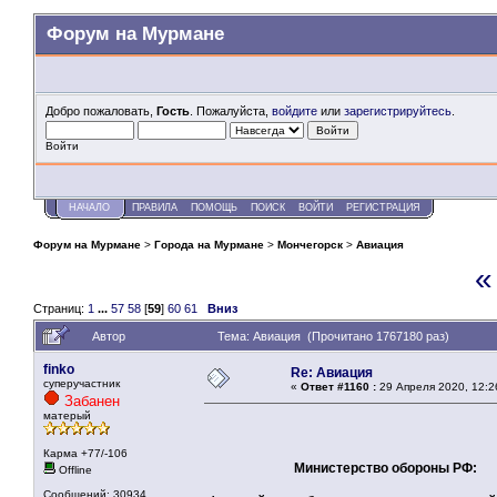
Форум на Мурмане
Добро пожаловать,
Гость
. Пожалуйста,
войдите
или
зарегистрируйтесь
.
Войти
НАЧАЛО
ПРАВИЛА
ПОМОЩЬ
ПОИСК
ВОЙТИ
РЕГИСТРАЦИЯ
Форум на Мурмане
>
Города на Мурмане
>
Мончегорск
>
Авиация
«
Страниц:
1
...
57
58
[
59
]
60
61
Вниз
Автор
Тема: Авиация (Прочитано 1767180 раз)
finko
Re: Авиация
суперучастник
«
Ответ #1160 :
29 Апреля 2020, 12:2
Забанен
матерый
Карма +77/-106
Министерство обороны РФ:
Offline
Сообщений: 30934