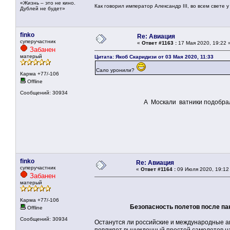
«Жизнь – это не кино.
Как говорил император Александр III, во всем свете 
Дублей не будет»
finko
Re: Авиация
суперучастник
«
Ответ #1163 :
17 Мая 2020, 19:22 
Забанен
матерый
Цитата: Якоб Скаридизи от 03 Мая 2020, 11:33
Сало уронили?
Карма +77/-106
Offline
Сообщений: 30934
А Москали ватники подобра
finko
Re: Авиация
суперучастник
«
Ответ #1164 :
09 Июля 2020, 19:12
Забанен
матерый
Карма +77/-106
Безопасность полетов после п
Offline
Сообщений: 30934
Останутся ли российские и международные а