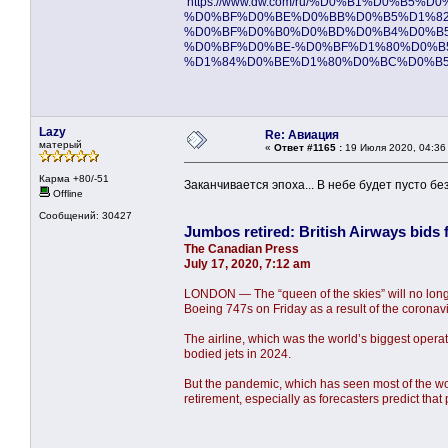
https://www.dw.com/ru/%D0%B1%D0%
%D0%BF%D0%BE%D0%BB%D0%B5%D1%82
%D0%BF%D0%B0%D0%BD%D0%B4%D0%B5
%D0%BF%D0%BE-%D0%BF%D1%80%D0%B
%D1%84%D0%BE%D1%80%D0%BC%D0%B5/a
Lazy
Re: Авиация
матерый
«
Ответ #1165 :
19 Июля 2020, 04:36
Карма +80/-51
Заканчивается эпоха... В небе будет пусто бе
Offline
Сообщений: 30427
Jumbos retired: British Airways bids 
The Canadian Press
July 17, 2020, 7:12 am
LONDON — The “queen of the skies” will no longer 
Boeing 747s on Friday as a result of the corona
The airline, which was the world’s biggest operat
bodied jets in 2024.
But the pandemic, which has seen most of the wor
retirement, especially as forecasters predict tha