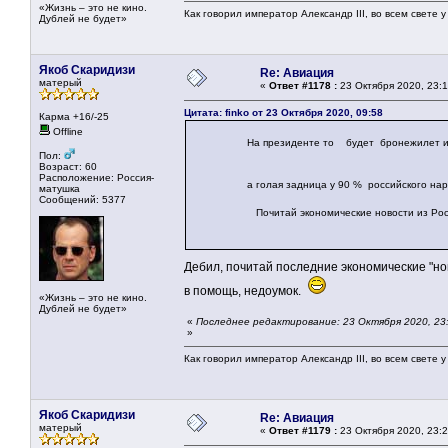
«Жизнь – это не кино.
Как говорил император Александр III, во всем свете 
Дублей не будет»
Якоб Скаридизи
Re: Авиация
матерый
«
Ответ #1178 :
23 Октября 2020, 23:1
Цитата: finko от 23 Октября 2020, 09:58
Карма +16/-25
Offline
На президенте то будет бронежилет и пу
Пол:
Возраст: 60
Расположение: Россия-
а голая задница у 90 % российского наро
матушка
Сообщений: 5377
Почитай экономические новости из Росси
Дебил, почитай последние экономические "но
в помощь, недоумок.
«Жизнь – это не кино.
Дублей не будет»
«
Последнее редактирование: 23 Октября 2020, 23
»
Как говорил император Александр III, во всем свете 
Якоб Скаридизи
Re: Авиация
матерый
«
Ответ #1179 :
23 Октября 2020, 23:2