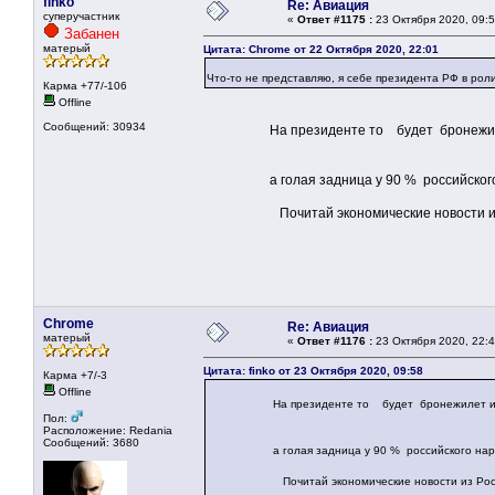
finko
Re: Авиация
суперучастник
«
Ответ #1175 :
23 Октября 2020, 09:5
Забанен
матерый
Цитата: Chrome от 22 Октября 2020, 22:01
Что-то не представляю, я себе президента РФ в рол
Карма +77/-106
Offline
Сообщений: 30934
На президенте то будет бронежилет 
а голая задница у 90 % российского 
Почитай экономические новости из 
Chrome
Re: Авиация
матерый
«
Ответ #1176 :
23 Октября 2020, 22:4
Цитата: finko от 23 Октября 2020, 09:58
Карма +7/-3
Offline
На президенте то будет бронежилет и пу
Пол:
Расположение: Redania
Сообщений: 3680
а голая задница у 90 % российского наро
Почитай экономические новости из Росси