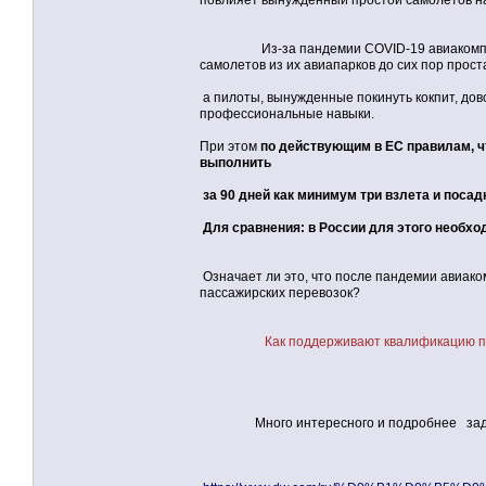
повлияет вынужденный простой самолетов н
Из-за пандемии COVID-19 авиакомпании по
самолетов из их авиапарков до сих пор прост
а пилоты, вынужденные покинуть кокпит, до
профессиональные навыки.
При этом
по действующим в ЕС правилам, ч
выполнить
за 90 дней как минимум три взлета и посад
Для сравнения: в России для этого необход
Означает ли это, что после пандемии авиак
пассажирских перевозок?
Как поддерживают квалификацию п
Много интересного и подробнее зад