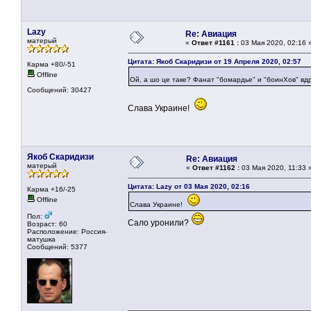
Lazy
Re: Авиация
матерый
«
Ответ #1161 :
03 Мая 2020, 02:16 
Цитата: Якоб Скаридизи от 19 Апреля 2020, 02:57
Карма +80/-51
Offline
Ой, а шо це таке? Фанат "бомардье" и "боинХов" в
Сообщений: 30427
Слава Украине!
Якоб Скаридизи
Re: Авиация
матерый
«
Ответ #1162 :
03 Мая 2020, 11:33 
Цитата: Lazy от 03 Мая 2020, 02:16
Карма +16/-25
Offline
Слава Украине!
Пол:
Сало уронили?
Возраст: 60
Расположение: Россия-
матушка
Сообщений: 5377