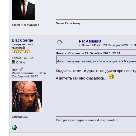
Never Fade Away
загляни в будущее
Black Serge
Re: Авиация
суперучастник
«
Ответ #1172 :
23 Октября 2020, 03:3
матерый
Цитата: Chrome от 22 Октября 2020, 22:01
Карма +42/-22
Что-то не представляю, я себе президента РФ в рол
Offline
Пол:
Каддафи тоже - и думать не думал про лопату
Расположение: В Сети
Сообщений: 6825
А вот-ить как оно оказалось...
Смекаешь?
Cum principia negante non est disputandum