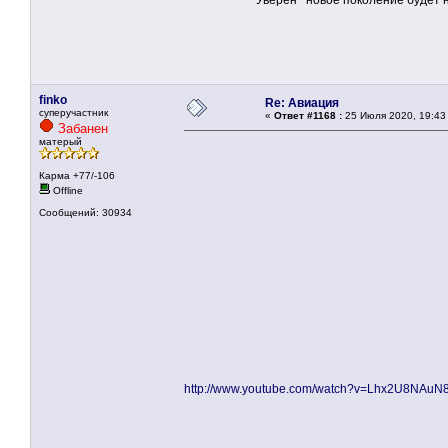
Уверен новое поколение будет не 
finko
Re: Авиация
суперучастник
«
Ответ #1168 :
25 Июля 2020, 19:43
Забанен
матерый
Карма +77/-106
Offline
Сообщений: 30934
http://www.youtube.com/watch?v=Lhx2U8NAuN