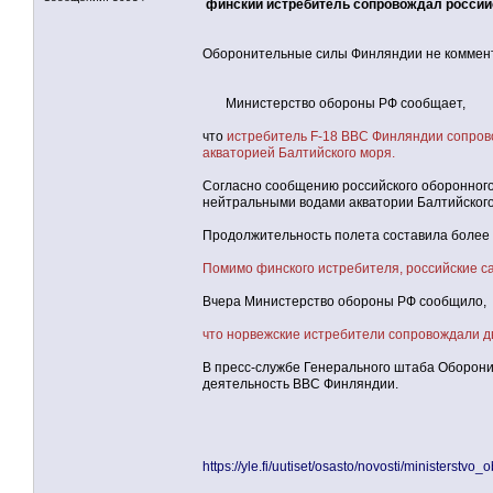
финский истребитель сопровождал россий
Оборонительные силы Финляндии не коммен
Министерство обороны РФ сообщает,
что
истребитель F-18 ВВС Финляндии сопрово
акваторией Балтийского моря.
Согласно сообщению российского оборонного
нейтральными водами акватории Балтийского
Продолжительность полета составила более 
Помимо финского истребителя, российские 
Вчера Министерство обороны РФ сообщило,
что норвежские истребители сопровождали д
В пресс-службе Генерального штаба Оборони
деятельность ВВС Финляндии.
https://yle.fi/uutiset/osasto/novosti/ministerst