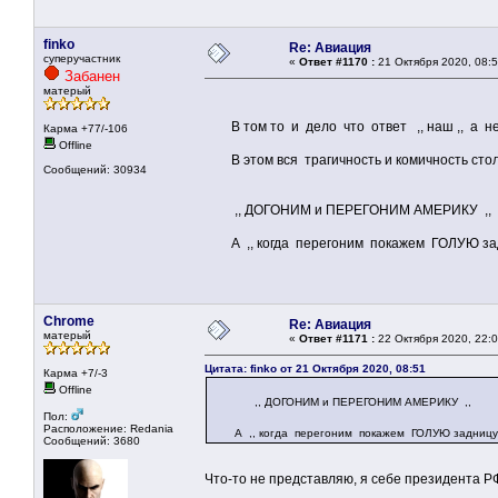
finko
Re: Авиация
суперучастник
«
Ответ #1170 :
21 Октября 2020, 08:5
Забанен
матерый
В том то и дело что ответ ,, наш ,, а не
Карма +77/-106
Offline
В этом вся трагичность и комичность сто
Сообщений: 30934
,, ДОГОНИМ и ПЕРЕГОНИМ АМЕРИКУ ,,
А ,, когда перегоним покажем ГОЛУЮ задн
Chrome
Re: Авиация
матерый
«
Ответ #1171 :
22 Октября 2020, 22:0
Цитата: finko от 21 Октября 2020, 08:51
Карма +7/-3
Offline
,, ДОГОНИМ и ПЕРЕГОНИМ АМЕРИКУ ,,
Пол:
Расположение: Redania
А ,, когда перегоним покажем ГОЛУЮ задницу 
Сообщений: 3680
Что-то не представляю, я себе президента Р