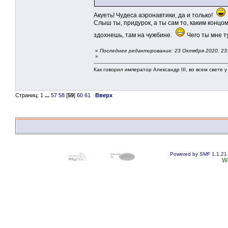
Акуеть! Чудеса аэронавтики, да и только!
Слыш ты, придурок, а ты сам то, каким концом
здохнешь, там на чужбине.
Чего ты мне т
«
Последнее редактирование: 23 Октября 2020, 23
»
Как говорил император Александр III, во всем свете 
Страниц:
1
...
57
58
[
59
]
60
61
Вверх
Powered by SMF 1.1.21
W