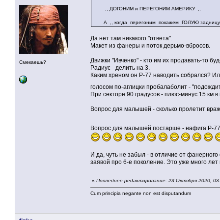
,, ДОГОНИМ и ПЕРЕГОНИМ АМЕРИКУ ,,
А ,, когда перегоним покажем ГОЛУЮ задницу 
Да нет там никакого "ответа".
Макет из фанеры и поток дерьмо-вбросов.
Движки "Ивченко" - кто им их продавать-то бу
Смекаешь?
Радиус - делить на 3.
Каким хреном он Р-77 наводить собрался? И
голосом по-аглицки пробалаболит - "подождит
При секторе 90 градусов - плюс-минус 15 км в
Вопрос для малышей - сколько пролетит враж
Вопрос для малышей постарше - нафига Р-77
И да, чуть не забыл - в отличие от фанерного
заявой про 6-е поколение. Это уже много лет
«
Последнее редактирование: 23 Октября 2020, 03:
Cum principia negante non est disputandum