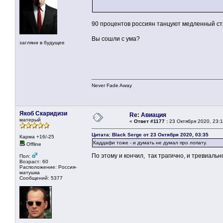
90 процентов россиян танцуют медленный с
Вы сошли с ума?
загляни в будущее
Never Fade Away
Якоб Скаридизи
Re: Авиация
матерый
«
Ответ #1177 :
23 Октября 2020, 23:1
Цитата: Black Serge от 23 Октября 2020, 03:35
Карма +16/-25
Каддафи тоже - и думать не думал про лопату.
Offline
По этому и кончил, так трагично, и тревиаль
Пол:
Возраст: 60
Расположение: Россия-
матушка
Сообщений: 5377