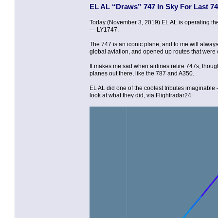
EL AL “Draws” 747 In Sky For Last 74
Today (November 3, 2019) EL AL is operating their
— LY1747.
The 747 is an iconic plane, and to me will always
global aviation, and opened up routes that were o
It makes me sad when airlines retire 747s, though
planes out there, like the 787 and A350.
EL AL did one of the coolest tributes imaginable — 
look at what they did, via Flightradar24: