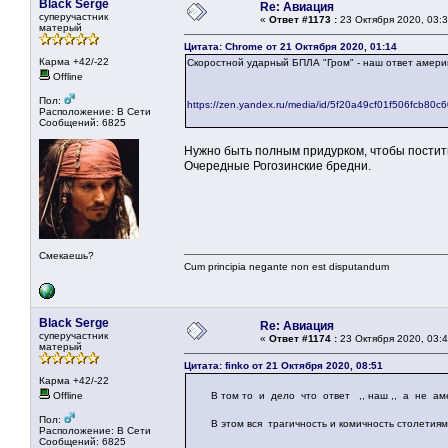
Black Serge
Re: Авиация
суперучастник
«
Ответ #1173 :
23 Октября 2020, 03:3
матерый
Цитата: Chrome от 21 Октября 2020, 01:14
Карма +42/-22
Скоростной ударный БПЛА "Гром" - наш ответ америк
Offline
Пол:
https://zen.yandex.ru/media/id/5f20a49cf01f506fcb80c
Расположение: В Сети
Сообщений: 6825
Нужно быть полным придурком, чтобы пости
Очередные Рогозинские бредни.
Смекаешь?
Cum principia negante non est disputandum
Black Serge
Re: Авиация
суперучастник
«
Ответ #1174 :
23 Октября 2020, 03:4
матерый
Цитата: finko от 21 Октября 2020, 08:51
Карма +42/-22
Offline
В том то и дело что ответ ,, наш ,, а не амер
Пол:
В этом вся трагичность и комичность столетиям
Расположение: В Сети
Сообщений: 6825