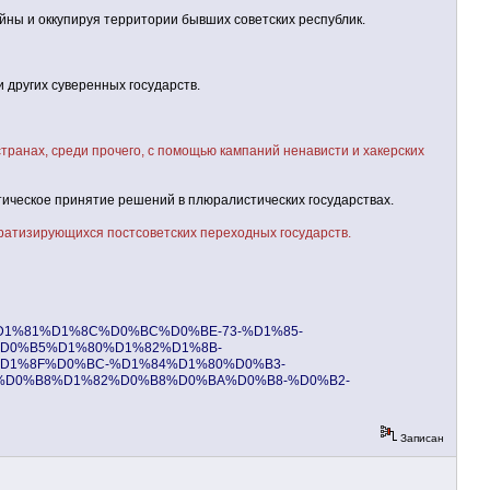
йны и оккупируя территории бывших советских республик.
 других суверенных государств.
транах, среди прочего, с помощью кампаний ненависти и хакерских
тическое принятие решений в плюралистических государствах.
ратизирующихся постсоветских переходных государств.
B8%D1%81%D1%8C%D0%BC%D0%BE-73-%D1%85-
D0%B5%D1%80%D1%82%D1%8B-
D1%8F%D0%BC-%D1%84%D1%80%D0%B3-
D0%B8%D1%82%D0%B8%D0%BA%D0%B8-%D0%B2-
Записан