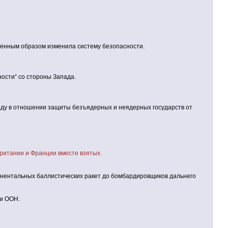
оренным образом изменила систему безопасности.
ности“ со стороны Запада.
оду в отношении защиты безъядерных и неядерных государств от
ритании и Франции вместе взятых.
инентальных баллистических ракет до бомбардировщиков дальнего
ти ООН.