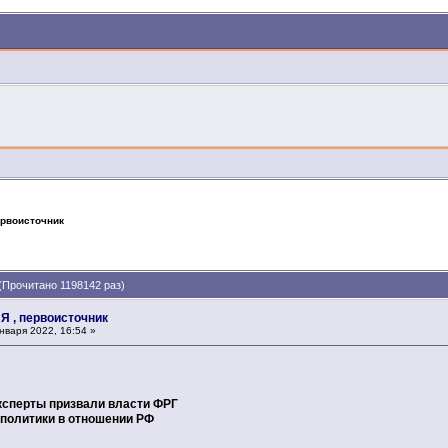
ервоисточник
(Прочитано 1198142 раз)
 Я , первоисточник
нваря 2022, 16:54 »
ксперты призвали власти ФРГ
итики в отношении РФ