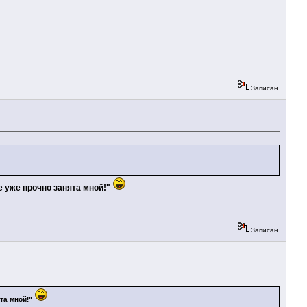
Записан
е уже прочно занята мной!"
Записан
ята мной!"