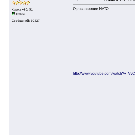
«
Ответ #1201 :
24 Я
О расширении НАТО:
Карма +80/-51
Offline
Сообщений: 30427
http://www.youtube.com/watch?v=Vv