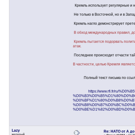
Кремль использует регулярные и не
Не только в Восточной, но и в Запа
Кремль нагло демонстрирует прете
В обход международных правил, дог
Кремль пытается подорвать политич
атак.
Последнее происходит отчасти тай
В частности, целью Кремля являет
Полный текст письма по ссыл
https://www.rfi.fr/r
%D0%B3%D0%B5%D1%80%D0%B
%D0%BF%D1%80%D0%B8%D0%B
%D0%B8%D0%B7%D0%BC%D0%B
%D0%BE%D1%82%D0%BD%D0%B
Lazy
Re: НАТО от А до
матерый