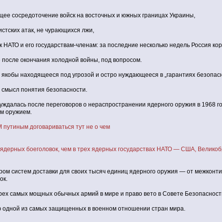
средоточение войск на восточных и южных границах Украины,
стских атак, не чурающихся лжи,
 НАТО и его государствам-членам: за последние несколько недель Россия к
 после окончания холодной войны, под вопросом.
, якобы находящееся под угрозой и остро нуждающееся в „гарантиях безопас
смысл понятия безопасности.
уждалась после переговоров о нераспространении ядерного оружия в 1968 г
м оружием.
утиным договариваться тут не о чем
 ядерных боеголовок, чем в трех ядерных государствах НАТО — США, Великоб
ром систем доставки для своих тысяч единиц ядерного оружия — от межконт
ок.
рех самых мощных обычных армий в мире и право вето в Совете Безопаснос
 одной из самых защищенных в военном отношении стран мира.