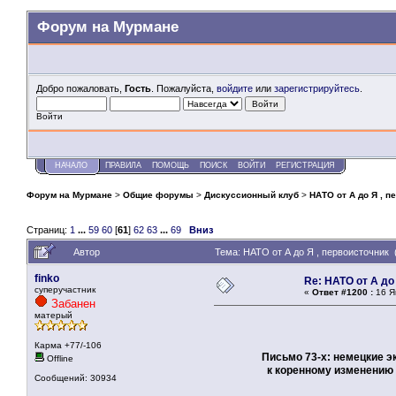
Форум на Мурмане
Добро пожаловать,
Гость
. Пожалуйста,
войдите
или
зарегистрируйтесь
.
Войти
НАЧАЛО
ПРАВИЛА
ПОМОЩЬ
ПОИСК
ВОЙТИ
РЕГИСТРАЦИЯ
Форум на Мурмане
>
Общие форумы
>
Дискуссионный клуб
>
НАТО от А до Я , п
Страниц:
1
...
59
60
[
61
]
62
63
...
69
Вниз
Автор
Тема: НАТО от А до Я , первоисточник 
finko
Re: НАТО от А до
суперучастник
«
Ответ #1200 :
16 Я
Забанен
матерый
Карма +77/-106
Письмо 73-х: немецкие э
Offline
к коренному изменению пол
Сообщений: 30934