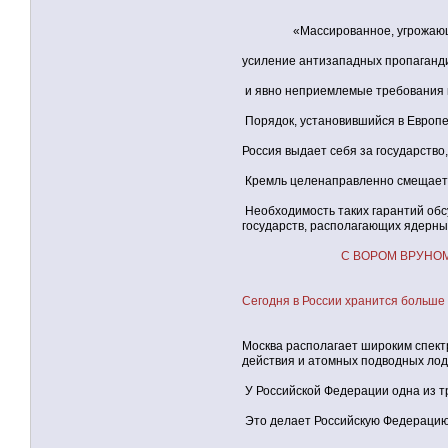
«Массированное, угрожающее со
усиление антизападных пропаганди
и явно неприемлемые требования к
Порядок, установившийся в Европе
Россия выдает себя за государство
Кремль целенаправленно смещает 
Необходимость таких гарантий обс
государств, располагающих ядерны
С ВОРОМ ВРУНОМ п
Сегодня в России хранится больше
Москва располагает широким спект
действия и атомных подводных лод
У Российской Федерации одна из т
Это делает Российскую Федерацию