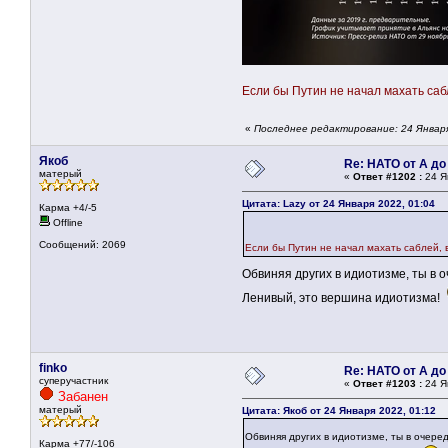
Если бы Путин не начал махать са
«
Последнее редактирование: 24 Января
Якоб
Re: НАТО от А до
матерый
«
Ответ #1202 :
24 Я
Цитата: Lazy от 24 Января 2022, 01:04
Карма +4/-5
Offline
Сообщений: 2069
Если бы Путин не начал махать саблей
Обвиняя других в идиотизме, ты в 
Ленивый, это вершина идиотизма!
finko
Re: НАТО от А до
суперучастник
«
Ответ #1203 :
24 Я
Забанен
матерый
Цитата: Якоб от 24 Января 2022, 01:12
Обвиняя других в идиотизме, ты в очере
Карма +77/-106