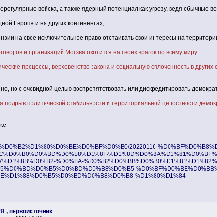
регулярные войска, а также ядерный потенциал как угрозу, ведя обычные во
дной Европе и на других континентах,
нзии на свое исключительное право отстаивать свои интересы на территории
оворов и организаций Москва охотится на своих врагов по всему миру.
еские процессы, верховенство закона и социальную сплоченность в других с
но, но с очевидной целью воспрепятствовать или дискредитировать демокра
ся подрыв политической стабильности и территориальной целостности демок
ке
u/%D0%B5%D0%B2%D1%80%D0%BE%D0%BF%D0%B0/20220116-%D0%BF%D0%
C%D0%B0%D0%BD%D0%B8%D1%8F-%D1%8D%D0%BA%D1%81%D0%BF%
7%D1%8B%D0%B2-%D0%BA-%D0%B2%D0%BB%D0%B0%D1%81%D1%82%
5%D0%BD%D0%B5%D0%BD%D0%B8%D0%B5-%D0%BF%D0%BE%D0%BB%
E%D1%88%D0%B5%D0%BD%D0%B8%D0%B8-%D1%80%D1%84
 Я , первоисточник