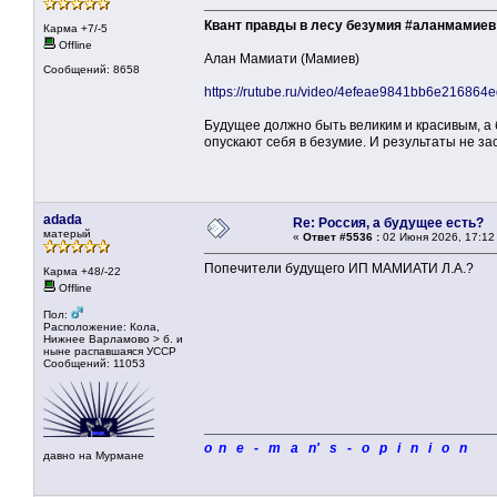
Квант правды в лесу безумия #аланмамиев
Карма +7/-5
Offline
Алан Мамиати (Мамиев)
Сообщений: 8658
https://rutube.ru/video/4efeae9841bb6e21686
Будущее должно быть великим и красивым, а 
опускают себя в безумие. И результаты не за
adada
Re: Россия, а будущее есть?
матерый
«
Ответ #5536 :
02 Июня 2026, 17:12
Попечители будущего ИП МАМИАТИ Л.А.?
Карма +48/-22
Offline
Пол:
Расположение: Кола,
Нижнее Варламово > б. и
ныне распавшаяся УССР
Сообщений: 11053
o n e - m a n' s - o p i n i o n
давно на Мурмане