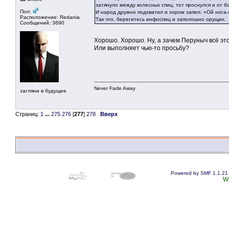
затянуло между колесных спиц, тот проснулся и от бо
Пол:
И народ дружно подхватил и хором запел: «Ой нога-а,
Расположение: Redania
Так что, берегитесь инфоспиц и заполошно орущих.
Сообщений: 3690
Хорошо. Хорошо. Ну, а зачем Перуныч всё эт
Или выполняет чью-то просьбу?
Never Fade Away
загляни в будущее
Страниц:
1
...
275
276
[
277
]
278
Вверх
Powered by SMF 1.1.21
W