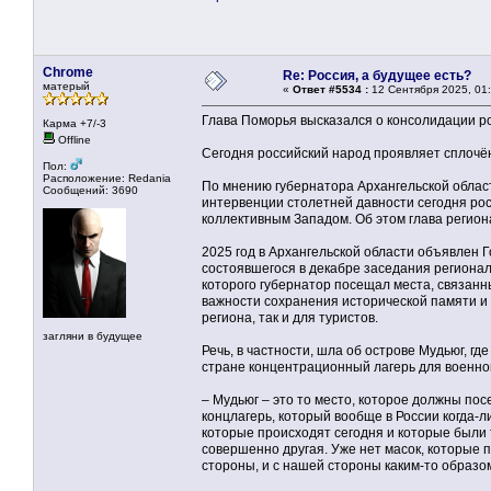
Chrome
Re: Россия, а будущее есть?
матерый
«
Ответ #5534 :
12 Сентября 2025, 01:
Глава Поморья высказался о консолидации р
Карма +7/-3
Offline
Сегодня российский народ проявляет сплочё
Пол:
Расположение: Redania
По мнению губернатора Архангельской облас
Сообщений: 3690
интервенции столетней давности сегодня ро
коллективным Западом. Об этом глава регион
2025 год в Архангельской области объявлен 
состоявшегося в декабре заседания регионал
которого губернатор посещал места, связанн
важности сохранения исторической памяти и
региона, так и для туристов.
загляни в будущее
Речь, в частности, шла об острове Мудьюг, г
стране концентрационный лагерь для военно
– Мудьюг – это то место, которое должны пос
концлагерь, который вообще в России когда-
которые происходят сегодня и которые были т
совершенно другая. Уже нет масок, которые 
стороны, и с нашей стороны каким-то образо