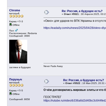
Chrome
Re: Россия, а будущее есть?
матерый
«
Ответ #5521 :
30 Апреля 2025, 03:2
«Окно» для ударов по ВПК Украины в отсутств
Карма +7/-3
Offline
https://eadaily.com/ru/news/2025/04/28/okno-dly
Пол:
Расположение: Redania
Сообщений: 3690
Never Fade Away
загляни в будущее
Перуныч
Re: Россия, а будущее есть?
матерый
«
Ответ #5522 :
16 Мая 2025, 20:31 
О чём договорились мировые элиты и что б
Карма +7/-5
Offline
ГЕОСТРАТЕГ
Сообщений: 8658
https://rutube.ru/video/b336a6d2d40bc3c644fe