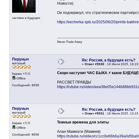
Новости).
Он подчеркнул, что стратегическое партнёрс
загляни в будущее
https://vecherka-spb.ru/2025/06/20/prints-bakhrei
Never Fade Away
Перуныч
Re: Россия, а будущее есть?
матерый
«
Ответ #5530 :
16 Июля 2025, 16:23
Скоро наступит ЧАС БЫКА ⚡ какое БУДУЩЕЕ
Карма +7/-5
Offline
РАССВЕТ ПРАВДЫ
Сообщений: 8658
https://rutube.ru/video/aea38e05e144b88bb931
Перуныч
Re: Россия, а будущее есть?
матерый
«
Ответ #5531 :
18 Июля 2025, 13:15
Темные времена для элиты
Карма +7/-5
Offline
Алан Мамиати (Мамиев)
Сообщений: 8658
https://rutube.ru/video/cc1cc0e66b6a39a0d5ba