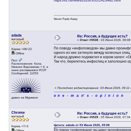
https://vz.ru/news/2026/5/31/1423482.html
Never Fade Away
adada
Re: Россия, а будущее есть?
матерый
«
Ответ #5538 :
03 Июня 2026, 09:08
По поводу «инфоповодов» мы давно проинфор
Карма +48/-22
одного из них затянуло между колесных спиц, 
Offline
И народ дружно подхватил и хором запел: «Ой н
Пол:
Так что, берегитесь инфоспиц и заполошно о
Расположение: Кола,
Нижнее Варламово > б. и
ныне распавшаяся УССР
Сообщений: 11053
«
Последнее редактирование: 03 Июня 2026, 09:11
o n e - m a n' s - o p i n i o n
давно на Мурмане
Chrome
Re: Россия, а будущее есть?
матерый
«
Ответ #5539 :
05 Июня 2026, 07:34
Цитата: adada от 03 Июня 2026, 09:08
Карма +7/-3
По поводу «инфоповодов» мы давно проинформирован
Offline