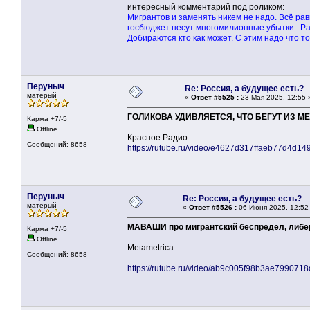
интересный комментарий под роликом:
Мигрантов и заменять никем не надо. Всё рав
госбюджет несут многомилионные убытки. Раб
Добираются кто как может. С этим надо что то
Перуныч
Re: Россия, а будущее есть?
матерый
«
Ответ #5525 :
23 Мая 2025, 12:55 
ГОЛИКОВА УДИВЛЯЕТСЯ, ЧТО БЕГУТ ИЗ М
Карма +7/-5
Offline
Красное Радио
Сообщений: 8658
https://rutube.ru/video/e4627d317ffaeb77d4d1
Перуныч
Re: Россия, а будущее есть?
матерый
«
Ответ #5526 :
06 Июня 2025, 12:52
МАВАШИ про мигрантский беспредел, либера
Карма +7/-5
Offline
Metametrica
Сообщений: 8658
https://rutube.ru/video/ab9c005f98b3ae799071