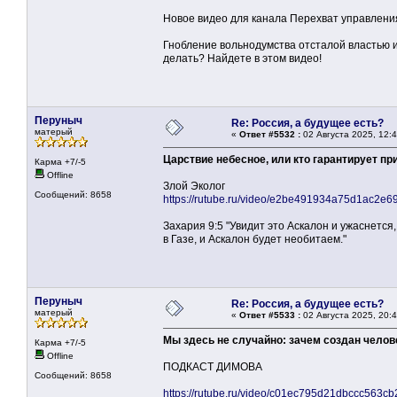
Новое видео для канала Перехват управлени
Гнобление вольнодумства отсталой властью и 
делать? Найдете в этом видео!
Перуныч
Re: Россия, а будущее есть?
матерый
«
Ответ #5532 :
02 Августа 2025, 12:4
Царствие небесное, или кто гарантирует пр
Карма +7/-5
Offline
Злой Эколог
Сообщений: 8658
https://rutube.ru/video/e2be491934a75d1ac2e6
Захария 9:5 "Увидит это Аскалон и ужаснется,
в Газе, и Аскалон будет необитаем."
Перуныч
Re: Россия, а будущее есть?
матерый
«
Ответ #5533 :
02 Августа 2025, 20:4
Мы здесь не случайно: зачем создан чело
Карма +7/-5
Offline
ПОДКАСТ ДИМОВА
Сообщений: 8658
https://rutube.ru/video/c01ec795d21dbccc563