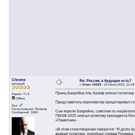
Chrome
Re: Россия, а будущее есть?
матерый
«
Ответ #5529 :
20 Июня 2025, 22:28
Принц Бахрейна Аль Халиф описал политику
Карма +7/-3
Offline
Представитель королевства процитировал ст
Пол:
Расположение: Redania
Сын короля Бахрейна, советник по нацбезоп
Сообщений: 3690
ПМЭФ-2025 описал политику президента Рос
«Памятник».
«В этом стихотворении говорится: "И долго бу
мудрая политика, подобная словам Пушкина, 