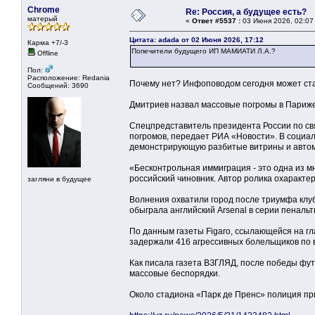
Chrome
Re: Россия, а будущее есть?
матерый
«
Ответ #5537 :
03 Июня 2026, 02:07
Цитата: adada от 02 Июня 2026, 17:12
Карма +7/-3
Попечители будущего ИП МАМИАТИ Л.А.?
Offline
Пол:
Расположение: Redania
Почему нет? Инфоповодом сегодня может ст
Сообщений: 3690
Дмитриев назвал массовые погромы в Париж
Спецпредставитель президента России по с
погромов, передает РИА «Новости». В социал
демонстрирующую разбитые витрины и авто
«Бесконтрольная иммиграция - это одна из мн
российский чиновник. Автор ролика охаракте
загляни в будущее
Волнения охватили город после триумфа клуб
обыграла английский Arsenal в серии пеналь
По данным газеты Figaro, ссылающейся на г
задержали 416 агрессивных болельщиков по в
Как писала газета ВЗГЛЯД, после победы фу
массовые беспорядки.
Около стадиона «Парк де Пренс» полиция пр