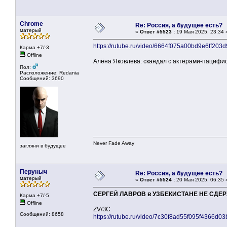
Chrome
Re: Россия, а будущее есть?
матерый
«
Ответ #5523 :
19 Мая 2025, 23:34 
https://rutube.ru/video/6664f075a00bd9e6ff203
Карма +7/-3
Offline
Алёна Яковлева: скандал с актерами-пациф
Пол:
Расположение: Redania
Сообщений: 3690
Never Fade Away
загляни в будущее
Перуныч
Re: Россия, а будущее есть?
матерый
«
Ответ #5524 :
20 Мая 2025, 06:35 
СЕРГЕЙ ЛАВРОВ в УЗБЕКИСТАНЕ НЕ СДЕ
Карма +7/-5
Offline
ZV/ЗС
Сообщений: 8658
https://rutube.ru/video/7c30f8ad55f095f4366d0