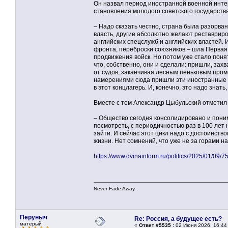
Он назвал период иностранной военной интер
становления молодого советского государства
– Надо сказать честно, страна была разорв
власть, другие абсолютно желают реставрир
английских спецслужб и английских властей
фронта, переброски союзников – шла Первая 
продвижения войск. Но потом уже стало понят
что, собственно, они и сделали: пришли, зах
от судов, заканчивая лесным пеньковым пром
намерениями сюда пришли эти иностранные ре
в этот концлагерь. И, конечно, это надо знат
Вместе с тем Александр Цыбульский отметил 
– Общество сегодня консолидировано и поним
посмотреть, с периодичностью раз в 100 ле
зайти. И сейчас этот цикл надо с достоинств
жизни. Нет сомнений, что уже не за горами 
https://www.dvinainform.ru/politics/2025/01/09/7
Never Fade Away
Перуныч
Re: Россия, а будущее есть?
матерый
«
Ответ #5535 :
02 Июня 2026, 16:44