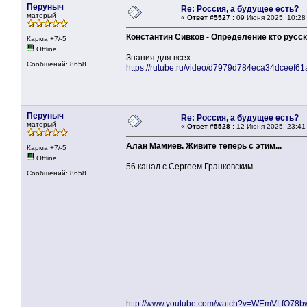
Перуныч
Re: Россия, а будущее есть?
матерый
«
Ответ #5527 :
09 Июня 2025, 10:28
Константин Сивков - Определение кто русск
Карма +7/-5
Offline
Знания для всех
Сообщений: 8658
https://rutube.ru/video/d7979d784eca34dceef6
Перуныч
Re: Россия, а будущее есть?
матерый
«
Ответ #5528 :
12 Июня 2025, 23:41
Алан Мамиев. Живите теперь с этим...
Карма +7/-5
Offline
56 канал с Сергеем Гранковским
Сообщений: 8658
http://www.youtube.com/watch?v=WEmVLfO78b