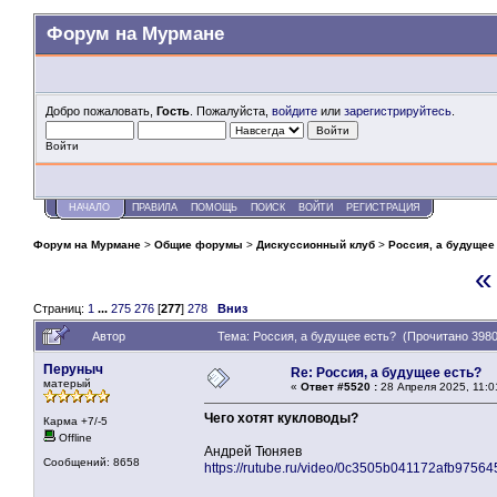
Форум на Мурмане
Добро пожаловать,
Гость
. Пожалуйста,
войдите
или
зарегистрируйтесь
.
Войти
НАЧАЛО
ПРАВИЛА
ПОМОЩЬ
ПОИСК
ВОЙТИ
РЕГИСТРАЦИЯ
Форум на Мурмане
>
Общие форумы
>
Дискуссионный клуб
>
Россия, а будущее
«
Страниц:
1
...
275
276
[
277
]
278
Вниз
Автор
Тема: Россия, а будущее есть? (Прочитано 3980
Перуныч
Re: Россия, а будущее есть?
матерый
«
Ответ #5520 :
28 Апреля 2025, 11:0
Чего хотят кукловоды?
Карма +7/-5
Offline
Андрей Тюняев
Сообщений: 8658
https://rutube.ru/video/0c3505b041172afb9756