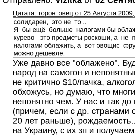
Отправлено:
Vizitka
от
02 Сентяб
Цитата: торонтовец от 25 Августа 2009,
солидарен, это не то ..
Я бы ещё больше налогами бы облажи
курево - это предметы роскоши, а не 
налогами облажить, а вот овощис фру
можно дешевле.
Уже давно все "облажено". Бу
народ на самогон и непонятны
не критично $10/пачка, алкого
обхожусь, но думаю, что многи
непонятно чем. У нас и так до
(причем, если с др. странами 
20 лет раньше), рождаемость.
на Украину, с их зп и получае