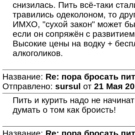
снизилась. Пить всё-таки ста
травились одеколоном, то друг
ИМХО, "сухой закон" может б
если он сопряжён с развитие
Высокие цены на водку + бесп
алкоголиков.
Название:
Re: пора бросать пит
Отправлено:
sursul
от
21 Мая 20
Пить и курить надо не начина
думать о том как броисть!
Название:
Re: пора бросать пит